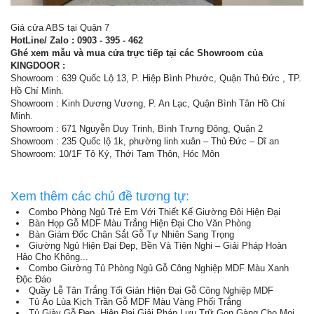
Giá cửa ABS tại Quận 7
HotLine/ Zalo : 0903 - 395 - 462
Ghé xem mẫu và mua cửa trực tiếp tại các Showroom của
KINGDOOR :
Showroom : 639 Quốc Lộ 13, P. Hiệp Bình Phước, Quận Thủ Đức , TP.
Hồ Chí Minh.
Showroom : Kinh Dương Vương, P. An Lạc, Quận Bình Tân Hồ Chí
Minh.
Showroom : 671 Nguyễn Duy Trinh, Bình Trưng Đông, Quận 2
Showroom : 235 Quốc lộ 1k, phường linh xuân – Thủ Đức – Dĩ an
Showroom: 10/1F Tô Ký, Thới Tam Thôn, Hóc Môn
Xem thêm các chủ đề tương tự:
Combo Phòng Ngủ Trẻ Em Với Thiết Kế Giường Đôi Hiện Đại
Bàn Họp Gỗ MDF Màu Trắng Hiện Đại Cho Văn Phòng
Bàn Giám Đốc Chân Sắt Gỗ Tự Nhiên Sang Trọng
Giường Ngủ Hiện Đại Đẹp, Bền Và Tiện Nghi – Giải Pháp Hoàn
Hảo Cho Không...
Combo Giường Tủ Phòng Ngủ Gỗ Công Nghiệp MDF Màu Xanh
Độc Đáo
Quầy Lễ Tân Trắng Tối Giản Hiện Đại Gỗ Công Nghiệp MDF
Tủ Áo Lùa Kịch Trần Gỗ MDF Màu Vàng Phối Trắng
Tủ Giày Gỗ Đẹp, Hiện Đại Giải Pháp Lưu Trữ Gọn Gàng Cho Mọi