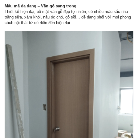
Mẫu mã đa dạng – Vân gỗ sang trọng
Thiết kế hiện đại, bề mặt vân gỗ đẹp tự nhiên, có nhiều màu sắc như:
trắng sữa, xám khói, nâu óc chó, gỗ sồi… dễ dàng phối với mọi phong
cách nội thất từ cổ điển đến hiện đại.