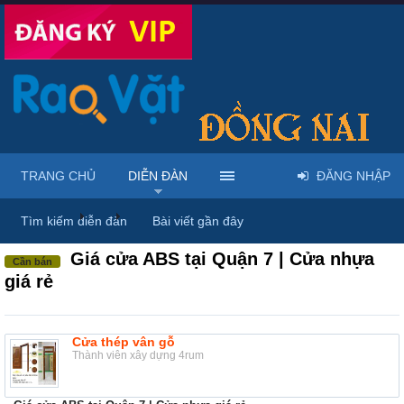
TRANG CHỦ
DIỄN ĐÀN
ĐĂNG NHẬP
Diễn đàn
...
Nội thất & Ngoại thất
Tìm kiếm diễn đàn
Bài viết gần đây
Giá cửa ABS tại Quận 7 | Cửa nhựa
Cần bán
giá rẻ
Cửa thép vân gỗ
Thành viên xây dựng 4rum