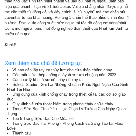
thao nhờ đặc tính tản nhiệt nhanh và đẩy bụi bẩn ra ngoài, đảm bảo
hiệu quả phanh. Hậu vệ 21 tuổi Jesus Vallejo chẳng nhận được sự hỗ
trợ cần thiết từ đồng đội và đây chính là "tử huyệt" mà các chân sút
Juventus tụ tập khai hoang. Vô-lăng 3 chấu thể thao, điều chỉnh điện 4
hướng. Đơn vị đo công suất: sức ngựa tại tốc độ động cơ vòng/phút.
Cô là một người bạn, một đồng nghiệp thân thiết của Nhật Kim Anh từ
nhiều năm qua.
$Link$
Xem thêm các chủ đề tương tự:
Vì sao cần lắp tay co thủy lực cho cửa thép chống cháy
Các mẫu cửa thép chống cháy được ưa chuộng năm 2023
Cách xử lý khi có sự cố cháy nổ xảy ra
Sukids Studio - Ghi Lại Những Khoảnh Khắc Ngọt Ngào Của Sinh
Nhật Tại Nhà
Ứng dụng của kính chống cháy trong thiết kế tại các cơ sở giáo
dục
Quy định về cửa thoát hiểm trong phòng cháy chữa cháy
Trang Sức Bạc Tình Yêu - Lựa Chọn Lý Tưởng Cho Ngày Quan
Trọng
Top 5 Trang Sức Bạc Cho Mùa Hè
Trang Sức Bạc Hải Phòng - Phong Cách và Sáng Tạo tại Flora
Love
Thành tựu