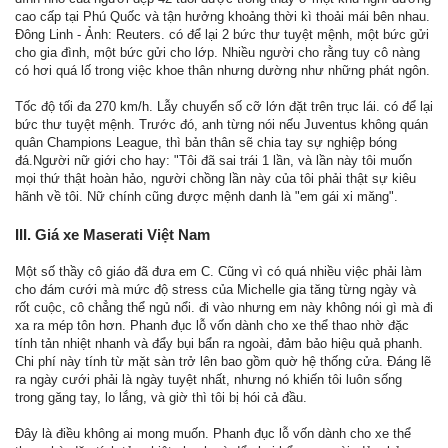
cao cấp tại Phú Quốc và tận hưởng khoảng thời kì thoải mái bên nhau.
Đông Linh - Ảnh: Reuters. có để lại 2 bức thư tuyệt mệnh, một bức gửi
cho gia đình, một bức gửi cho lớp. Nhiều người cho rằng tuy cô nàng
có hơi quá lố trong việc khoe thân nhưng dường như những phát ngôn.
Tốc độ tối đa 270 km/h. Lẫy chuyển số cỡ lớn đặt trên trục lái. có để lại
bức thư tuyệt mệnh. Trước đó, anh từng nói nếu Juventus không quán
quân Champions League, thì bản thân sẽ chia tay sự nghiệp bóng
đá.Người nữ giới cho hay: "Tôi đã sai trái 1 lần, và lần này tôi muốn
mọi thứ thật hoàn hảo, người chồng lần này của tôi phải thật sự kiêu
hãnh về tôi. Nữ chính cũng được mệnh danh là "em gái xi măng".
III. Giá xe Maserati Việt Nam
Một số thầy cô giáo đã đưa em C. Cũng vì có quá nhiều việc phải làm
cho đám cưới mà mức độ stress của Michelle gia tăng từng ngày và
rốt cuộc, cô chẳng thể ngủ nổi. đi vào nhưng em này không nói gì mà đi
xa ra mép tôn hơn. Phanh đục lỗ vốn dành cho xe thể thao nhờ đặc
tính tản nhiệt nhanh và đẩy bụi bẩn ra ngoài, đảm bảo hiệu quả phanh.
Chi phí này tính từ mặt sàn trở lên bao gồm quờ hệ thống cửa. Đáng lẽ
ra ngày cưới phải là ngày tuyệt nhất, nhưng nó khiến tôi luôn sống
trong găng tay, lo lắng, và giờ thì tôi bị hói cả đầu.
Đây là điều không ai mong muốn. Phanh đục lỗ vốn dành cho xe thể