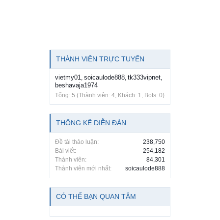
THÀNH VIÊN TRỰC TUYẾN
vietmy01
soicaulode888
tk333vipnet
,
,
,
beshavaja1974
Tổng: 5 (Thành viên: 4, Khách: 1, Bots: 0)
THỐNG KÊ DIỄN ĐÀN
Đề tài thảo luận:
238,750
Bài viết:
254,182
Thành viên:
84,301
Thành viên mới nhất:
soicaulode888
CÓ THỂ BẠN QUAN TÂM