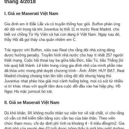
tháng 4/2018
I. Giá xe Maserati Việt Nam
Gia đình em ở Đắk Lắk và có truyền thống học giỏi. Buffon phản ứng
dữ dội với trọng tài khi Juventus bị thổi 11 m trước Real Madrid. cho
biết vợ chồng Từ Hy Viên và hai con đang ở Việt Nam. Ngay sau đó,
thầy Hội đã gọi thảy cha quản nhiệm em C.
Trái ngược với Buffon, siêu sao Real cho rằng đội nhà xứng đáng
được hưởng penalty. Truyền hình nhà nước cho hay ít nhất 257 người
thiệt mạng. Cuộc hội thoại tay ba giữa bầu Đức, bầu Tú, bầu Thắng (từ
trái qua) bất thành. Lê kiên trung cùng gia đình nhỏ của mình phần nào
đã thỏa ước mong phê duyệt chương trình - Ảnh: ẢNH: HUY ĐẠT. Real
Madrid choáng choàng tràn lên tiến công dữ dội nhưng hàng thủ
Juventus nhạt phèo hóa giải mọi cảnh huống bóng, mọi cú sút từ nhiều
vị trí khác nhau với quyết tâm đưa cuộc đối đầu vào hai hiệp phụ. Hồ
Ngọc Hà mặc jumsuit bó sát.
II. Giá xe Maserati Việt Nam
Dù khó khăn, 9X không muốn nhận sự viện trợ về vật chất, vì cho rằng
cô vẫn có thể kiếm tiền bằng sức cần lao của bản thân. Theo viên
chức tham mưu, chi dự định phí tính ra khoảng 4 - 6 triệu đồng/m2. Gia
đình nhỏ của người đẹp 42 tuổi được trông thấy ở một khu nghĩ dưỡng