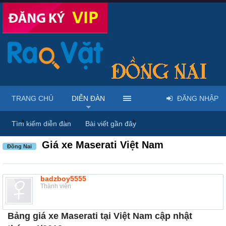
TRANG CHỦ
DIỄN ĐÀN
ĐĂNG NHẬP
...
Diễn đàn
Thảo luận chung
Thùng rác
Tìm kiếm diễn đàn
Bài viết gần đây
Giá xe Maserati Việt Nam
Đồng Nai
badzboy5555
Thành viên
Bảng giá xe Maserati tại Việt Nam cập nhật