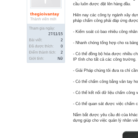
cầu luôn được đặt lên hàng đầu.
thegioivantay
Hiên nay các công ty ngành xây dựng
Thành viên mới
pháp chấm công phải đáp ứng được
Tham gia ngày:
- Kiểm soát có bao nhiêu công nhân 
27/11/15
Bài viết:
2
- Nhanh chóng tổng hợp cho ra bản
Đã được thích:
0
Điểm thành tích:
2
- Có thể đồng bộ hóa được nhiều ch
Giới tính:
Nữ
IP tĩnh cho tất cả các công trường.
- Giải Pháp chúng tôi đưa ra chỉ cầ
- Có thể chấm công bằng vân tay ho
- Có thể kết nối dữ liệu chấm công 
- Có thể quan sát được việc chấm cô
Nắm bắt được yêu cầu đó của khách
dựng giúp cho việc quản lý nhân vi