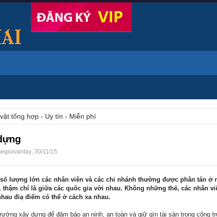
vặt tổng hợp - Uy tín - Miễn phí
 dựng
hegioivantay
,
30/11/15
.
số lượng lớn các nhân viên và các chi nhánh thường được phân tán ở 
, thậm chí là giữa các quốc gia với nhau. Không những thế, các nhân v
 nhau điạ điểm có thể ở cách xa nhau.
trường xây dựng để đảm bảo an ninh, an toàn và giữ gìn tài sản trong công t