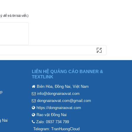
ể trả lời bài viết.)
LIÊN HỆ QUẢNG CÁO BANNER &
TEXTLINK
Biên Hòa, Đồng Nai, Việt Nam
ẹp
info@dongnairaovat.com
dongnairaovat.com@gmail.com
https://dongnairaovat.com
Rao vặt Đồng Nai
 Nai
Zalo: 0937 734 799
Telegram: TranHuongCloud