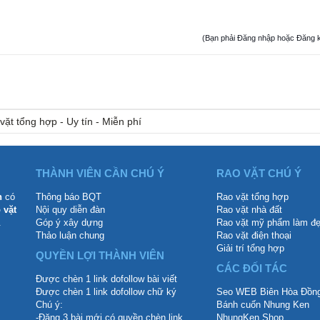
(Bạn phải Đăng nhập hoặc Đăng ký đ
vặt tổng hợp - Uy tín - Miễn phí
THÀNH VIÊN CẦN CHÚ Ý
RAO VẶT CHÚ Ý
n
có
Thông báo BQT
Rao vặt tổng hợp
 vặt
Nội quy diễn đàn
Rao vặt nhà đất
.
Góp ý xây dựng
Rao vặt mỹ phẩm làm đ
Thảo luận chung
Rao vặt điện thoại
Giải trí tổng hợp
QUYỀN LỢI THÀNH VIÊN
CÁC ĐỐI TÁC
Được chèn 1 link dofollow bài viết
Được chèn 1 link dofollow chữ ký
Seo WEB Biên Hòa Đồng
Chú ý:
Bánh cuốn Nhung Ken
-Đăng 3 bài mới có quyền chèn link
NhungKen Shop