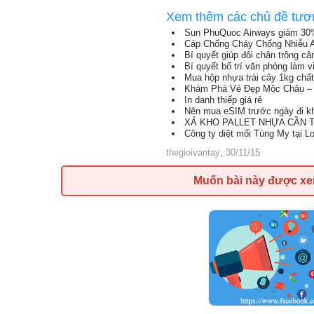
Xem thêm các chủ đề tươ
Sun PhuQuoc Airways giảm 30
Cáp Chống Cháy Chống Nhiễu 
Bí quyết giúp đôi chân trông c
Bí quyết bố trí văn phòng làm 
Mua hộp nhựa trái cây 1kg chất
Khám Phá Vẻ Đẹp Mộc Châu – 
In danh thiếp giá rẻ
Nên mua eSIM trước ngày đi kh
XẢ KHO PALLET NHỰA CẦN TH
Công ty diệt mối Tùng My tại L
thegioivantay
,
30/11/15
Muốn bài này được x