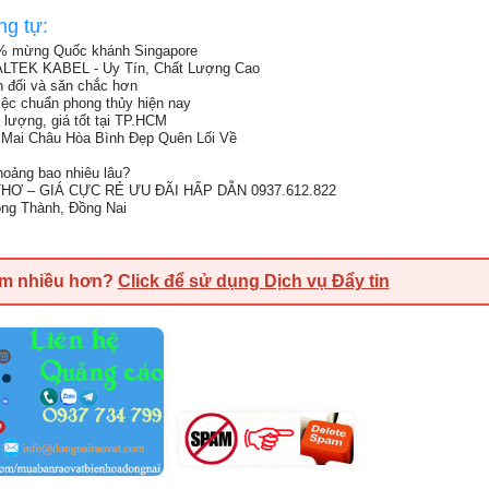
ng tự:
% mừng Quốc khánh Singapore
ALTEK KABEL - Uy Tín, Chất Lượng Cao
ân đối và săn chắc hơn
việc chuẩn phong thủy hiện nay
 lượng, giá tốt tại TP.HCM
Mai Châu Hòa Bình Đẹp Quên Lối Về
oảng bao nhiêu lâu?
Ơ – GIÁ CỰC RẺ ƯU ĐÃI HẤP DẪN 0937.612.822
ong Thành, Đồng Nai
em nhiều hơn?
Click để sử dụng Dịch vụ Đẩy tin