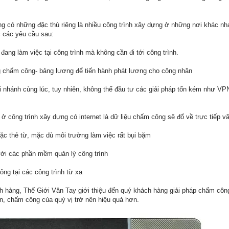
 có những đặc thù riêng là nhiều công trình xây dựng ở những nơi khác nhau
 các yêu cầu sau:
đang làm việc tại công trình mà không cần đi tới công trình.
g chấm công- bảng lương để tiến hành phát lương cho công nhân
i nhánh cùng lúc, tuy nhiên, không thể đầu tư các giải pháp tốn kém như V
n ở công trình xây dựng có internet là dữ liệu chấm công sẽ đổ về trực tiếp v
ặc thẻ từ, mặc dù môi trường làm việc rất bụi bặm
với các phần mềm quản lý công trình
ng tại các công trình từ xa
 hàng, Thế Giới Vân Tay giới thiệu đến quý khách hàng giải pháp chấm côn
ên, chấm công của quý vị trở nên hiệu quả hơn.