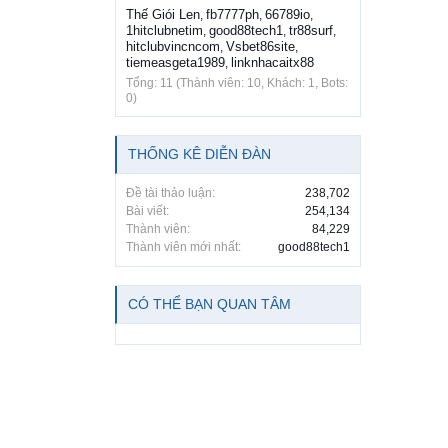
Thế Giói Len
fb7777ph
66789io
,
,
,
1hitclubnetim
good88tech1
tr88surf
,
,
,
hitclubvincncom
Vsbet86site
,
,
tiemeasgeta1989
linknhacaitx88
,
Tổng: 11 (Thành viên: 10, Khách: 1, Bots:
0)
THỐNG KÊ DIỄN ĐÀN
Đề tài thảo luận:
238,702
Bài viết:
254,134
Thành viên:
84,229
Thành viên mới nhất:
good88tech1
CÓ THỂ BẠN QUAN TÂM