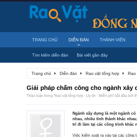
TRANG CHỦ
DIỄN ĐÀN
THÀNH VIÊN
Tìm kiếm diễn đàn
Bài viết gần đây
Trang chủ
Diễn đàn
Rao vặt tổng hợp
Rao 
Giải pháp chấm công cho ngành xây
Thảo luận trong '
Rao vặt tổng hợp - Uy tín - Miễn phí
' bắt đầu bởi
t
Ngành xây dựng là một ngành có 
nhau, nhiều tỉnh thành khác nhau
trí đi làm tại các công trình khác
Việc kiểm soát ra vào tại các công 