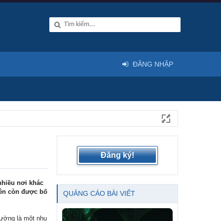
ĐĂNG NHẬP
Đăng ký!
nhiều nơi khác
iên còn được bố
QUẢNG CÁO BÀI VIẾT
rường là một nhu