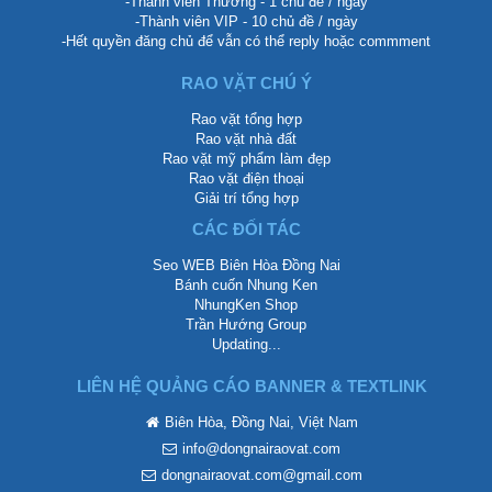
-Thành viên Thường - 1 chủ đề / ngày
-Thành viên VIP - 10 chủ đề / ngày
-Hết quyền đăng chủ để vẫn có thể reply hoặc commment
RAO VẶT CHÚ Ý
Rao vặt tổng hợp
Rao vặt nhà đất
Rao vặt mỹ phẩm làm đẹp
Rao vặt điện thoại
Giải trí tổng hợp
CÁC ĐỐI TÁC
Seo WEB Biên Hòa Đồng Nai
Bánh cuốn Nhung Ken
NhungKen Shop
Trần Hướng Group
Updating...
LIÊN HỆ QUẢNG CÁO BANNER & TEXTLINK
Biên Hòa, Đồng Nai, Việt Nam
info@dongnairaovat.com
dongnairaovat.com@gmail.com