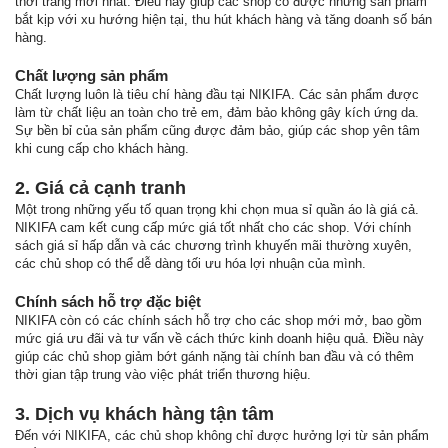
thời trang mới nhất. Điều này giúp các shop có được những sản phẩm
bắt kịp với xu hướng hiện tại, thu hút khách hàng và tăng doanh số bán
hàng.
Chất lượng sản phẩm
Chất lượng luôn là tiêu chí hàng đầu tại NIKIFA. Các sản phẩm được
làm từ chất liệu an toàn cho trẻ em, đảm bảo không gây kích ứng da.
Sự bền bỉ của sản phẩm cũng được đảm bảo, giúp các shop yên tâm
khi cung cấp cho khách hàng.
2. Giá cả cạnh tranh
Một trong những yếu tố quan trọng khi chọn mua sỉ quần áo là giá cả.
NIKIFA cam kết cung cấp mức giá tốt nhất cho các shop. Với chính
sách giá sỉ hấp dẫn và các chương trình khuyến mãi thường xuyên,
các chủ shop có thể dễ dàng tối ưu hóa lợi nhuận của mình.
Chính sách hỗ trợ đặc biệt
NIKIFA còn có các chính sách hỗ trợ cho các shop mới mở, bao gồm
mức giá ưu đãi và tư vấn về cách thức kinh doanh hiệu quả. Điều này
giúp các chủ shop giảm bớt gánh nặng tài chính ban đầu và có thêm
thời gian tập trung vào việc phát triển thương hiệu.
3. Dịch vụ khách hàng tận tâm
Đến với NIKIFA, các chủ shop không chỉ được hưởng lợi từ sản phẩm