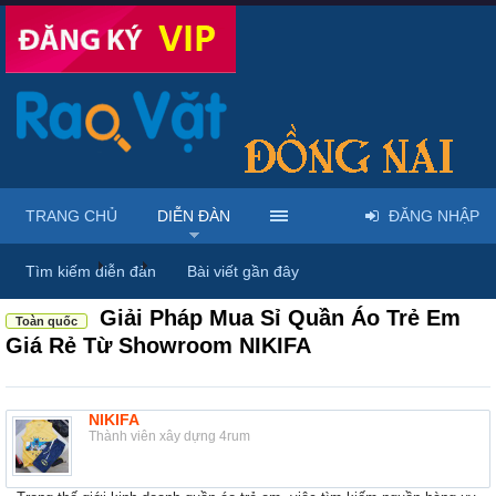
TRANG CHỦ
DIỄN ĐÀN
ĐĂNG NHẬP
Diễn đàn
...
Mua bán quần áo & đồ cho bé
Tìm kiếm diễn đàn
Bài viết gần đây
Giải Pháp Mua Sỉ Quần Áo Trẻ Em
Toàn quốc
Giá Rẻ Từ Showroom NIKIFA
NIKIFA
Thành viên xây dựng 4rum