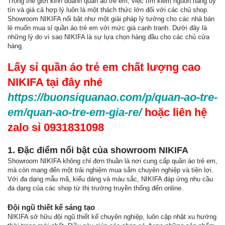
Trong thế giới kinh doanh quần áo trẻ em, việc tìm kiếm nguồn hàng uy
tín và giá cả hợp lý luôn là một thách thức lớn đối với các chủ shop.
Showroom NIKIFA nổi bật như một giải pháp lý tưởng cho các nhà bán
lẻ muốn mua sỉ quần áo trẻ em với mức giá cạnh tranh. Dưới đây là
những lý do vì sao NIKIFA là sự lựa chọn hàng đầu cho các chủ cửa
hàng.
Lấy sỉ quần áo trẻ em chất lượng cao
NIKIFA tại đây nhé
https://buonsiquanao.com/p/quan-ao-tre-
em/quan-ao-tre-em-gia-re/
hoặc liên hệ
zalo sỉ 0931831098
1. Đặc điểm nổi bật của showroom NIKIFA
Showroom NIKIFA không chỉ đơn thuần là nơi cung cấp quần áo trẻ em,
mà còn mang đến một trải nghiệm mua sắm chuyên nghiệp và tiện lợi.
Với đa dạng mẫu mã, kiểu dáng và màu sắc, NIKIFA đáp ứng nhu cầu
đa dạng của các shop từ thị trường truyền thống đến online.
Đội ngũ thiết kế sáng tạo
NIKIFA sở hữu đội ngũ thiết kế chuyên nghiệp, luôn cập nhật xu hướng