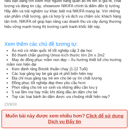
Nếu bạn đang tìm kiếm một nguồn hàng quần áo trẻ em sỉ giá rẻ, chất
lượng và đáng tin cậy, showroom NIKIFA chính là điểm đến lý tưởng.
Hãy đến và trải nghiệm sự khác biệt mà NIKIFA mang lại. Với những
sản phẩm chất lượng, giá cả hợp lý và dịch vụ chăm sóc khách hàng
tận tình, NIKIFA sẽ giúp bạn nâng cao doanh thu và xây dựng thương
hiệu vững mạnh trong thị trường cạnh tranh khốc liệt này.
Xem thêm các chủ đề tương tự:
Áo mũ cử nhân quốc tế tốt nghiệp cấp 3 đại học
Bộ thanh chắn giường Umoo kích thước lớn 2m x 2m2
May đo đồng phục mầm non đẹp – Xu hướng thiết kế cho trường
mầm non hiện đại
Kem đánh răng Bristik thuần chay (1-12 Tuổi)
Các loại găng tay bé gái giá rẻ phổ biến hiện nay
Địa chỉ mua găng tay trẻ em cho bé uy tín chất lượng
Đồng phục tốt nghiệp đẹp theo yêu cầu hcm
Phơi nắng cho trẻ sơ sinh và những điều cần lưu ý
5 sai lầm mẹ hay mắc khi dùng dầu ăn dặm cho bé
Top các loại bánh ăn dặm được ưa chuộng nhất hiện nay?
23/9/24
Muốn bài này được xem nhiều hơn?
Click để sử dụng
Dịch vụ Đẩy tin