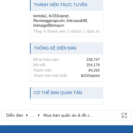
THÀNH VIÊN TRỰC TUYẾN
tientda1
tk333vipnet
,
,
Reviewggmapcom
linkvaouk88
,
,
linktaigo88shopvn
Tổng: 6 (Thành viên: 5, Khách: 1, Bots: 0)
THỐNG KÊ DIỄN ĐÀN
Đề tài thảo luận:
238,747
Bài viết:
254,179
Thành viên:
84,293
Thành viên mới nhất:
tk333vipnet
CÓ THỂ BẠN QUAN TÂM
Diễn đàn
...
Mua bán quần áo & đồ cho bé