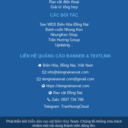
Rao vặt điện thoại
Giải trí tổng hợp
CÁC ĐỐI TÁC
Seo WEB Biên Hòa Đồng Nai
Bánh cuốn Nhung Ken
NhungKen Shop
Trần Hướng Group
Updating...
LIÊN HỆ QUẢNG CÁO BANNER & TEXTLINK
Biên Hòa, Đồng Nai, Việt Nam
info@dongnairaovat.com
dongnairaovat.com@gmail.com
https://dongnairaovat.com
Rao vặt Đồng Nai
Zalo: 0937 734 799
Telegram: TranHuongCloud
Phát triển bởi
Diễn đàn rao vặt Biên Hòa
Team. Chúng tôi không chịu trách
nhiệm mội nội dung thành viên đăng lên.