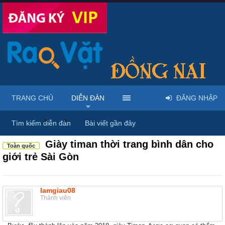
TRANG CHỦ
DIỄN ĐÀN
ĐĂNG NHẬP
Diễn đàn
...
Mua bán giày dép & túi xách
Tìm kiếm diễn đàn
Bài viết gần đây
Giày timan thời trang bình dân cho
Toàn quốc
giới trẻ Sài Gòn
lamgiau08
Thành viên