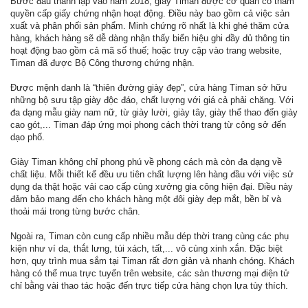
Bước đầu thành lập vào năm 2018, giày Timan được cơ quan có thẩm
quyền cấp giấy chứng nhận hoạt động. Điều này bao gồm cả việc sản
xuất và phân phối sản phẩm. Minh chứng rõ nhất là khi ghé thăm cửa
hàng, khách hàng sẽ dễ dàng nhận thấy biển hiệu ghi đầy đủ thông tin
hoạt động bao gồm cả mã số thuế; hoặc truy cập vào trang website,
Timan đã được Bộ Công thương chứng nhận.
Được mệnh danh là “thiên đường giày đẹp”, cửa hàng Timan sở hữu
những bộ sưu tập giày độc đáo, chất lượng với giá cả phải chăng. Với
đa dạng mẫu giày nam nữ, từ giày lười, giày tây, giày thể thao đến giày
cao gót,... Timan đáp ứng mọi phong cách thời trang từ công sở đến
dạo phố.
Giày Timan không chỉ phong phú về phong cách mà còn đa dạng về
chất liệu. Mỗi thiết kế đều ưu tiên chất lượng lên hàng đầu với việc sử
dụng da thật hoặc vải cao cấp cùng xưởng gia công hiện đại. Điều này
đảm bảo mang đến cho khách hàng một đôi giày đẹp mắt, bền bỉ và
thoải mái trong từng bước chân.
Ngoài ra, Timan còn cung cấp nhiều mẫu dép thời trang cùng các phụ
kiện như ví da, thắt lưng, túi xách, tất,... vô cùng xinh xắn. Đặc biệt
hơn, quy trình mua sắm tại Timan rất đơn giản và nhanh chóng. Khách
hàng có thể mua trực tuyến trên website, các sàn thương mại điện tử
chỉ bằng vài thao tác hoặc đến trực tiếp cửa hàng chọn lựa tùy thích.