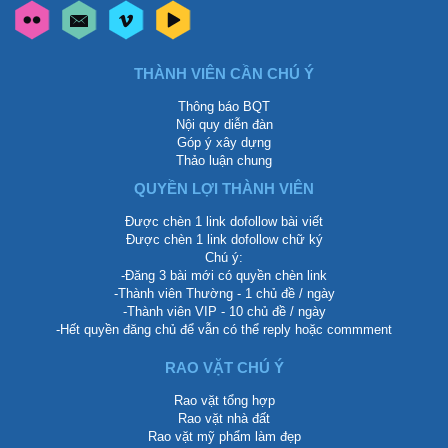
THÀNH VIÊN CẦN CHÚ Ý
Thông báo BQT
Nội quy diễn đàn
Góp ý xây dựng
Thảo luận chung
QUYỀN LỢI THÀNH VIÊN
Được chèn 1 link dofollow bài viết
Được chèn 1 link dofollow chữ ký
Chú ý:
-Đăng 3 bài mới có quyền chèn link
-Thành viên Thường - 1 chủ đề / ngày
-Thành viên VIP - 10 chủ đề / ngày
-Hết quyền đăng chủ để vẫn có thể reply hoặc commment
RAO VẶT CHÚ Ý
Rao vặt tổng hợp
Rao vặt nhà đất
Rao vặt mỹ phẩm làm đẹp