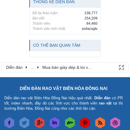
THỐNG KÊ DIỄN ĐÀN
Đề tài thảo luận:
238,777
Bài viết:
254,209
Thành viên:
84,460
Thành viên mới nhất:
xoilacxgtv
CÓ THỂ BẠN QUAN TÂM
Diễn đàn
...
Mua bán giày dép & túi xách
DIỄN ĐÀN RAO VẶT BIÊN HÒA ĐỒNG NAI
Diễn đàn rao vặt Biên Hòa Đồng Nai
hiệu quả nhất.
Diễn đàn
có PR
tốt, index nhanh, đầy đủ các lĩnh vực cho thành viên
rao vặt
tại thị
trường Biên Hòa, Đồng Nai cũng như các tỉnh lân cận.