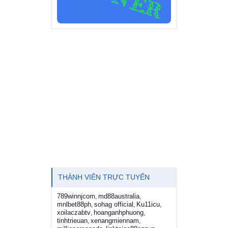
THÀNH VIÊN TRỰC TUYẾN
789winnjcom
md88australia
,
,
mnlbet88ph
sohag official
Ku11icu
,
,
,
xoilaczabtv
hoanganhphuong
,
,
tinhtrieuan
xenangmiennam
,
,