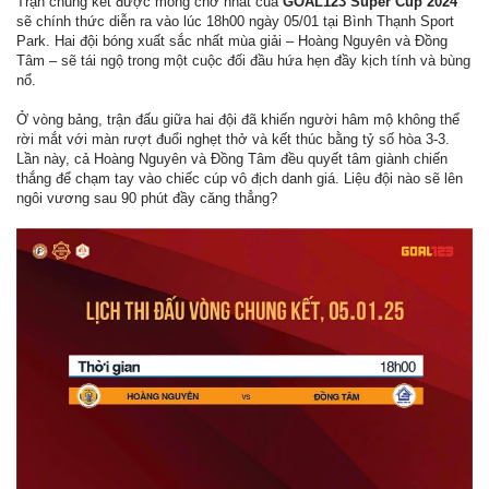
Trận chung kết được mong chờ nhất của
GOAL123 Super Cup 2024
sẽ chính thức diễn ra vào lúc 18h00 ngày 05/01 tại Bình Thạnh Sport
Park. Hai đội bóng xuất sắc nhất mùa giải – Hoàng Nguyên và Đồng
Tâm – sẽ tái ngộ trong một cuộc đối đầu hứa hẹn đầy kịch tính và bùng
nổ.
Ở vòng bảng, trận đấu giữa hai đội đã khiến người hâm mộ không thể
rời mắt với màn rượt đuổi nghẹt thở và kết thúc bằng tỷ số hòa 3-3.
Lần này, cả Hoàng Nguyên và Đồng Tâm đều quyết tâm giành chiến
thắng để chạm tay vào chiếc cúp vô địch danh giá. Liệu đội nào sẽ lên
ngôi vương sau 90 phút đầy căng thẳng?