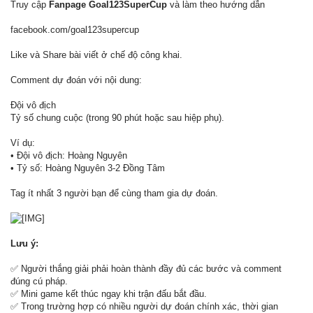
Truy cập
Fanpage Goal123SuperCup
và làm theo hướng dẫn
facebook.com/goal123supercup
Like và Share bài viết ở chế độ công khai.
Comment dự đoán với nội dung:
Đội vô địch
Tỷ số chung cuộc (trong 90 phút hoặc sau hiệp phụ).
Ví dụ:
• Đội vô địch: Hoàng Nguyên
• Tỷ số: Hoàng Nguyên 3-2 Đồng Tâm
Tag ít nhất 3 người bạn để cùng tham gia dự đoán.
Lưu ý:
✅ Người thắng giải phải hoàn thành đầy đủ các bước và comment
đúng cú pháp.
✅ Mini game kết thúc ngay khi trận đấu bắt đầu.
✅ Trong trường hợp có nhiều người dự đoán chính xác, thời gian