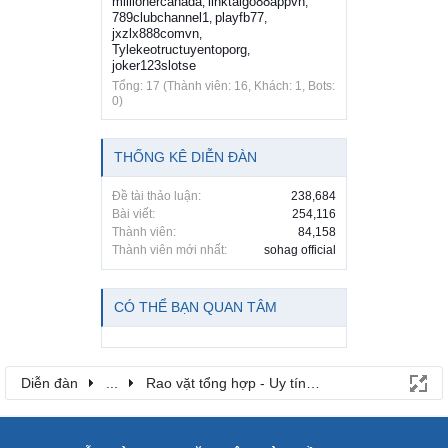
millionercanada
linktaigo88appvn
,
,
789clubchannel1
playfb77
,
,
jxzlx888comvn
,
Tylekeotructuyentoporg
,
joker123slotse
Tổng: 17 (Thành viên: 16, Khách: 1, Bots:
0)
THỐNG KÊ DIỄN ĐÀN
Đề tài thảo luận:
238,684
Bài viết:
254,116
Thành viên:
84,158
Thành viên mới nhất:
sohag official
CÓ THỂ BẠN QUAN TÂM
Diễn đàn
...
Rao vặt tổng hợp - Uy tín - Miễn phí