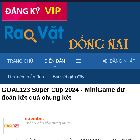
TRANG CHỦ
DIỄN ĐÀN
ĐĂNG NHẬP
Diễn đàn
...
Rao vặt tổng hợp - Uy tín - Miễn phí
Tìm kiếm diễn đàn
Bài viết gần đây
GOAL123 Super Cup 2024 - MiniGame dự
đoán kết quả chung kết
superbet
Thành viên xây dựng 4rum