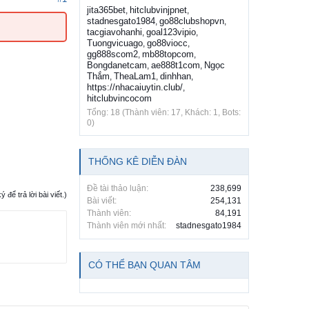
jita365bet
hitclubvinjpnet
,
,
stadnesgato1984
go88clubshopvn
,
,
tacgiavohanhi
goal123vipio
,
,
Tuongvicuago
go88viocc
,
,
gg888scom2
mb88topcom
,
,
Bongdanetcam
ae888t1com
Ngọc
,
,
Thắm
TheaLam1
dinhhan
,
,
,
https://nhacaiuytin.club/
,
hitclubvincocom
Tổng: 18 (Thành viên: 17, Khách: 1, Bots:
0)
THỐNG KÊ DIỄN ĐÀN
Đề tài thảo luận:
238,699
ể trả lời bài viết.)
Bài viết:
254,131
Thành viên:
84,191
Thành viên mới nhất:
stadnesgato1984
CÓ THỂ BẠN QUAN TÂM