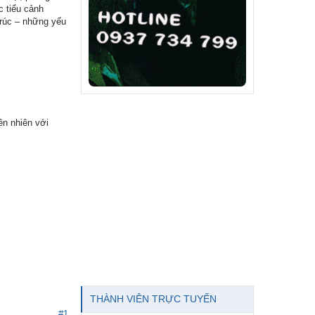
c tiểu cảnh
rúc – những yếu
ên nhiên với
THÀNH VIÊN TRỰC TUYẾN
#1