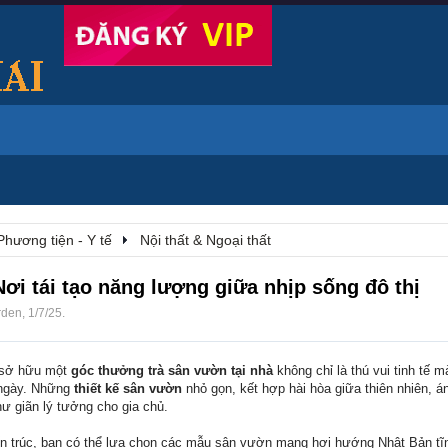
Phương tiện - Y tế
Nội thất & Ngoại thất
i tái tạo năng lượng giữa nhịp sống đô thị
rden
,
1/7/25
.
, sở hữu một
góc thưởng trà sân vườn tại nhà
không chỉ là thú vui tinh tế m
 ngày. Những
thiết kế sân vườn
nhỏ gọn, kết hợp hài hòa giữa thiên nhiên, á
ư giãn lý tưởng cho gia chủ.
ến trúc, bạn có thể lựa chọn các mẫu sân vườn mang hơi hướng Nhật Bản tĩn