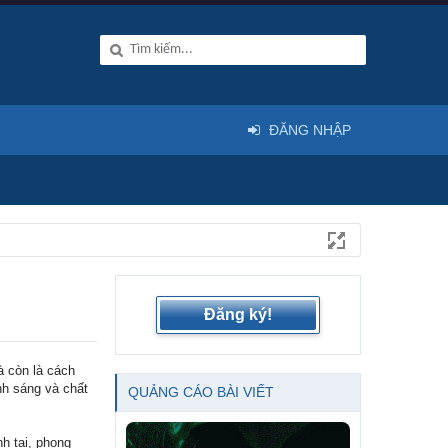
ĐĂNG NHẬP
Đăng ký!
à còn là cách
nh sáng và chất
QUẢNG CÁO BÀI VIẾT
h tại, phong