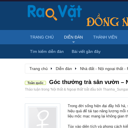
TRANG CHỦ
DIỄN ĐÀN
THÀNH VIÊN
Tìm kiếm diễn đàn
Bài viết gần đây
Trang chủ
Diễn đàn
Nhà đất - Nội ngoại thất - 
Góc thưởng trà sân vườn – Nơ
Toàn quốc
Thảo luận trong '
Nội thất & Ngoại thất
' bắt đầu bởi
Thanha_Sunga
Trong đời sống hiện đại đầy hối hả
hiệu quả để tái tạo năng lượng mỗi
liệu mộc mạc mang lại không gian th
Tùy vào diện tích và phong cách ki