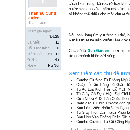
cách Địa Trung Hải rực rỡ hay khu vư
nước sao cho vừa thẩm mỹ vừa thuậ
Thanha_Sung
tố không thể thiếu cho một khu vườ
arden
Thành viên
Tham gia ngày:
Nếu bạn đang tìm ý tưởng cụ thể, 
3/6/25
6 mẫu thiết kế sân vườn làm góc 
Bài viết:
11
Đã được thích:
0
Chia sẻ từ
Sun Garden
– đơn vị thi
Điểm thành tích:
11
từng khoảnh khắc đời sống.
Giới tính:
Nữ
Nơi ở:
Hà Nội
Xem thêm các chủ đề tươ
Combo Giường Tủ Phòng Ngủ 
Quầy Lễ Tân Trắng Tối Giản H
Tủ Áo Lùa Kịch Trần Gỗ MDF M
Tủ Giày Gỗ Đẹp, Hiện Đại Giả
Cửa Nhựa ABS Hàn Quốc Bền Đẹ
Nệm cao su đơn 1mx2m gọn gàng
Bàn Làm Việc Nhân Viên Dạng 
Tủ Giày Hiện Đại – Giải Pháp 
Bàn Họp Văn Phòng Chân Sắt 
Combo Giường Tủ Gỗ Công Ngh
Thanha_Sungarden
,
1/7/25