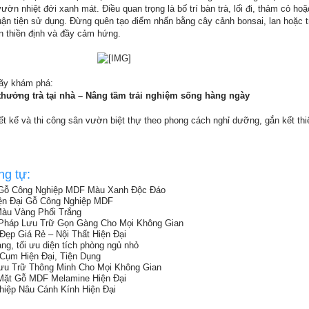
ờn nhiệt đới xanh mát. Điều quan trọng là bố trí bàn trà, lối đi, thảm cỏ hoặ
n tiện sử dụng. Đừng quên tạo điểm nhấn bằng cây cảnh bonsai, lan hoặc t
n thiền định và đầy cảm hứng.
​
hãy khám phá:
thưởng trà tại nhà – Nâng tầm trải nghiệm sống hàng ngày
ết kế và thi công sân vườn biệt thự theo phong cách nghỉ dưỡng, gắn kết thi
ng tự:
Gỗ Công Nghiệp MDF Màu Xanh Độc Đáo
iện Đại Gỗ Công Nghiệp MDF
àu Vàng Phối Trắng
i Pháp Lưu Trữ Gọn Gàng Cho Mọi Không Gian
p Giá Rẻ – Nội Thất Hiện Đại
, tối ưu diện tích phòng ngủ nhỏ
Cụm Hiện Đại, Tiện Dụng
Lưu Trữ Thông Minh Cho Mọi Không Gian
Mặt Gỗ MDF Melamine Hiện Đại
iệp Nâu Cánh Kính Hiện Đại