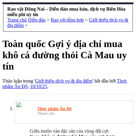
Rao vặt Đồng Nai – Diễn đàn mua bán, dịch vụ Biên Hòa
miễn phí uy tín
Trang chủ
Diễn đàn
>
Rao vặt tổng hợp
>
Giới thiệu dịch vụ &
địa điểm
>
Toàn quốc
Gợi ý địa chỉ mua
khô cá đường thỏi Cà Mau uy
tín
Thảo luận trong '
Giới thiệu dịch vụ & địa điểm
' bắt đầu bởi
Thực
phẩm Ấn Độ
,
10/10/25
.
Thực phẩm Ấn Độ
Thành viên
Giữa muôn vàn đặc sản của vùng đất cực