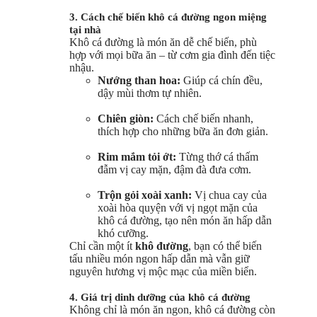
3. Cách chế biến khô cá đường ngon miệng
tại nhà
Khô cá đường là món ăn dễ chế biến, phù
hợp với mọi bữa ăn – từ cơm gia đình đến tiệc
nhậu.
Nướng than hoa:
Giúp cá chín đều,
dậy mùi thơm tự nhiên.
Chiên giòn:
Cách chế biến nhanh,
thích hợp cho những bữa ăn đơn giản.
Rim mắm tỏi ớt:
Từng thớ cá thấm
đẫm vị cay mặn, đậm đà đưa cơm.
Trộn gỏi xoài xanh:
Vị chua cay của
xoài hòa quyện với vị ngọt mặn của
khô cá đường, tạo nên món ăn hấp dẫn
khó cưỡng.
Chỉ cần một ít
khô đường
, bạn có thể biến
tấu nhiều món ngon hấp dẫn mà vẫn giữ
nguyên hương vị mộc mạc của miền biển.
4. Giá trị dinh dưỡng của khô cá đường
Không chỉ là món ăn ngon, khô cá đường còn