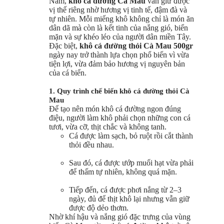
Nam,
khô cá đường Cà Mau
vẫn giữ được
vị thế riêng nhờ hương vị tinh tế, đậm đà và
tự nhiên. Mỗi miếng khô không chỉ là món ăn
dân dã mà còn là kết tinh của nắng gió, biển
mặn và sự khéo léo của người dân miền Tây.
Đặc biệt,
khô cá đường thỏi Cà Mau 500gr
ngày nay trở thành lựa chọn phổ biến vì vừa
tiện lợi, vừa đảm bảo hương vị nguyên bản
của cá biển.
1. Quy trình chế biến khô cá đường thỏi Cà
Mau
Để tạo nên món khô cá đường ngon đúng
điệu, người làm khô phải chọn những con cá
tươi, vừa cỡ, thịt chắc và không tanh.
Cá được làm sạch, bỏ ruột rồi cắt thành
thỏi đều nhau.
Sau đó, cá được ướp muối hạt vừa phải
để thấm tự nhiên, không quá mặn.
Tiếp đến, cá được phơi nắng từ 2–3
ngày, đủ để thịt khô lại nhưng vẫn giữ
được độ dẻo thơm.
Nhờ khí hậu và nắng gió đặc trưng của vùng