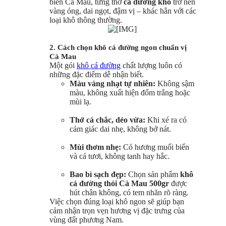
biển Cà Mau, từng thớ
cá đường khô
trở nên
vàng óng, dai ngọt, đậm vị – khác hẳn với các
loại khô thông thường.
​
2. Cách chọn khô cá đường ngon chuẩn vị
Cà Mau
Một gói
khô cá đường
chất lượng luôn có
những đặc điểm dễ nhận biết.
Màu vàng nhạt tự nhiên:
Không sậm
màu, không xuất hiện đốm trắng hoặc
mùi lạ.
Thớ cá chắc, dẻo vừa:
Khi xé ra có
cảm giác dai nhẹ, không bở nát.
Mùi thơm nhẹ:
Có hương muối biển
và cá tươi, không tanh hay hắc.
Bao bì sạch đẹp:
Chọn sản phẩm
khô
cá đường thỏi Cà Mau 500gr
được
hút chân không, có tem nhãn rõ ràng.
Việc chọn đúng loại khô ngon sẽ giúp bạn
cảm nhận trọn vẹn hương vị đặc trưng của
vùng đất phương Nam.