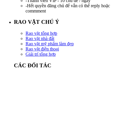
-Thành viên VIP - 10 chủ đề / ngày
-Hết quyền đăng chủ để vẫn có thể reply hoặc
commment
RAO VẶT CHÚ Ý
Rao vặt tổng hợp
Rao vặt nhà đất
Rao vặt mỹ phẩm làm đẹp
Rao vặt điện thoại
Giải trí tổng hợp
CÁC ĐỐI TÁC
Seo WEB Biên Hòa Đồng Nai
Bánh cuốn Nhung Ken
NhungKen Shop
Trần Hướng Group
Updating...
LIÊN HỆ QUẢNG CÁO BANNER &
TEXTLINK
Biên Hòa, Đồng Nai, Việt Nam