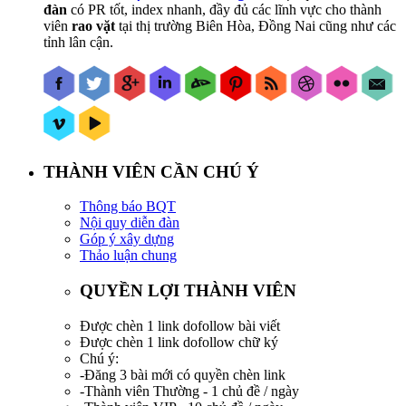
đàn
có PR tốt, index nhanh, đầy đủ các lĩnh vực cho thành
viên
rao vặt
tại thị trường Biên Hòa, Đồng Nai cũng như các
tỉnh lân cận.
THÀNH VIÊN CẦN CHÚ Ý
Thông báo BQT
Nội quy diễn đàn
Góp ý xây dựng
Thảo luận chung
QUYỀN LỢI THÀNH VIÊN
Được chèn 1 link dofollow bài viết
Được chèn 1 link dofollow chữ ký
Chú ý:
-Đăng 3 bài mới có quyền chèn link
-Thành viên Thường - 1 chủ đề / ngày