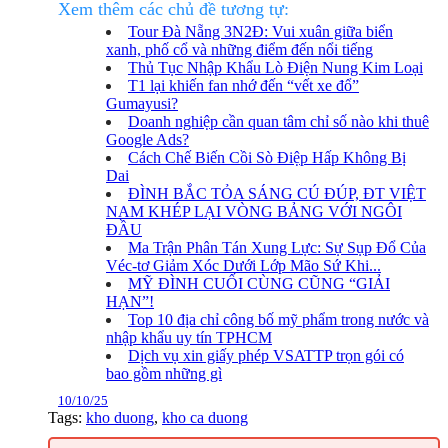
Xem thêm các chủ đề tương tự:
Tour Đà Nẵng 3N2Đ: Vui xuân giữa biển
xanh, phố cổ và những điểm đến nổi tiếng
Thủ Tục Nhập Khẩu Lò Điện Nung Kim Loại
T1 lại khiến fan nhớ đến “vết xe đổ”
Gumayusi?
Doanh nghiệp cần quan tâm chỉ số nào khi thuê
Google Ads?
Cách Chế Biến Cồi Sò Điệp Hấp Không Bị
Dai
ĐÌNH BẮC TỎA SÁNG CÚ ĐÚP, ĐT VIỆT
NAM KHÉP LẠI VÒNG BẢNG VỚI NGÔI
ĐẦU
Ma Trận Phân Tán Xung Lực: Sự Sụp Đổ Của
Véc-tơ Giảm Xóc Dưới Lớp Mão Sứ Khi...
MỸ ĐÌNH CUỐI CÙNG CŨNG “GIẢI
HẠN”!
Top 10 địa chỉ công bố mỹ phẩm trong nước và
nhập khẩu uy tín TPHCM
Dịch vụ xin giấy phép VSATTP trọn gói có
bao gồm những gì
10/10/25
Tags
:
kho duong
,
kho ca duong