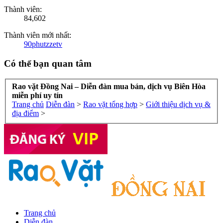
Thành viên:
84,602
Thành viên mới nhất:
90phutzzetv
Có thể bạn quan tâm
Rao vặt Đồng Nai – Diễn đàn mua bán, dịch vụ Biên Hòa
miễn phí uy tín
Trang chủ
Diễn đàn
>
Rao vặt tổng hợp
>
Giới thiệu dịch vụ &
địa điểm
>
Trang chủ
Diễn đàn