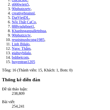
s666wien5
,
90phutzzetv
,
creativebrainnl
,
DatVietDL
,
Nội Thất CaCo
,
888vndgbnet1
,
Khanhnganpalletnhua
,
90phutzzctv
,
resnistnusbcong1985
,
Linh Bilalo
,
Ngọc Thắm
,
giahuybilala
,
bshbetcom
,
huyentran1205
Tổng: 16 (Thành viên: 15, Khách: 1, Bots: 0)
Thống kê diễn đàn
Đề tài thảo luận:
238,809
Bài viết:
254,241