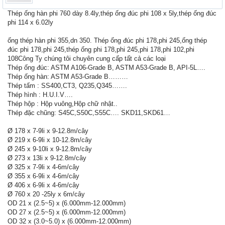
Thép ống hàn phi 760 dày 8.4ly,thép ống đúc phi 108 x 5ly,thép ống đúc
phi 114 x 6.02ly
ống thép hàn phi 355,dn 350. Thép ống đúc phi 178,phi 245,ống thép
đúc phi 178,phi 245,thép ống phi 178,phi 245,phi 178,phi 102,phi
108Công Ty chúng tôi chuyên cung cấp tất cả các loại
Thép ống đúc: ASTM A106-Grade B, ASTM A53-Grade B, API-5L….
Thép ống hàn: ASTM A53-Grade B………
Thép tấm : SS400,CT3, Q235,Q345…….
Thép hình : H.U.I.V….
Thép hộp : Hộp vuông,Hộp chữ nhật..
Thép đặc chũng: S45C,S50C,S55C…. SKD11,SKD61…
Ø 178 x 7-9li x 9-12.8m/cây
Ø 219 x 6-9li x 10-12.8m/cây
Ø 245 x 9-10li x 9-12.8m/cây
Ø 273 x 13li x 9-12.8m/cây
Ø 325 x 7-9li x 4-6m/cây
Ø 355 x 6-9li x 4-6m/cây
Ø 406 x 6-9li x 4-6m/cây
Ø 760 x 20 -25ly x 6m/cây
OD 21 x (2.5~5) x (6.000mm-12.000mm)
OD 27 x (2.5~5) x (6.000mm-12.000mm)
OD 32 x (3.0~5.0) x (6.000mm-12.000mm)