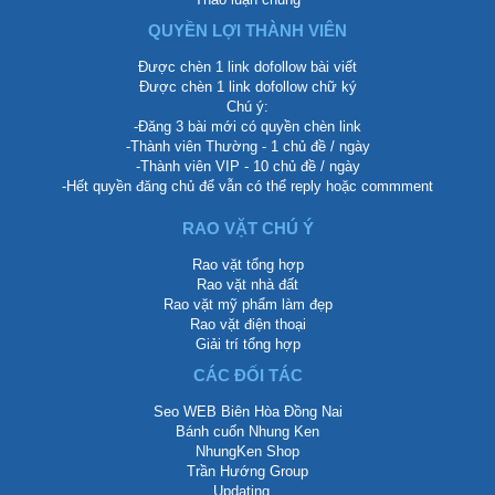
QUYỀN LỢI THÀNH VIÊN
Được chèn 1 link dofollow bài viết
Được chèn 1 link dofollow chữ ký
Chú ý:
-Đăng 3 bài mới có quyền chèn link
-Thành viên Thường - 1 chủ đề / ngày
-Thành viên VIP - 10 chủ đề / ngày
-Hết quyền đăng chủ để vẫn có thể reply hoặc commment
RAO VẶT CHÚ Ý
Rao vặt tổng hợp
Rao vặt nhà đất
Rao vặt mỹ phẩm làm đẹp
Rao vặt điện thoại
Giải trí tổng hợp
CÁC ĐỐI TÁC
Seo WEB Biên Hòa Đồng Nai
Bánh cuốn Nhung Ken
NhungKen Shop
Trần Hướng Group
Updating...