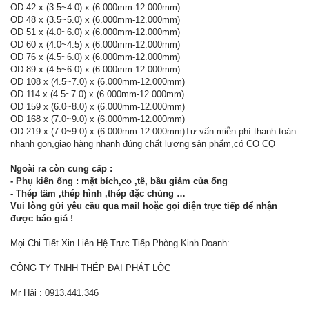
OD 42 x (3.5~4.0) x (6.000mm-12.000mm)
OD 48 x (3.5~5.0) x (6.000mm-12.000mm)
OD 51 x (4.0~6.0) x (6.000mm-12.000mm)
OD 60 x (4.0~4.5) x (6.000mm-12.000mm)
OD 76 x (4.5~6.0) x (6.000mm-12.000mm)
OD 89 x (4.5~6.0) x (6.000mm-12.000mm)
OD 108 x (4.5~7.0) x (6.000mm-12.000mm)
OD 114 x (4.5~7.0) x (6.000mm-12.000mm)
OD 159 x (6.0~8.0) x (6.000mm-12.000mm)
OD 168 x (7.0~9.0) x (6.000mm-12.000mm)
OD 219 x (7.0~9.0) x (6.000mm-12.000mm)Tư vấn miễn phí.thanh toán
nhanh gọn,giao hàng nhanh đúng chất lượng sản phấm,có CO CQ
Ngoài ra còn cung cấp :
- Phụ kiên ống : mặt bích,co ,tê, bầu giảm của ống
- Thép tấm ,thép hình ,thép đặc chủng …
Vui lòng gửi yêu cầu qua mail hoặc gọi điện trực tiếp để nhận
được báo giá !
Mọi Chi Tiết Xin Liên Hệ Trực Tiếp Phòng Kinh Doanh:
CÔNG TY TNHH THÉP ĐẠI PHÁT LỘC
Mr Hải : 0913.441.346