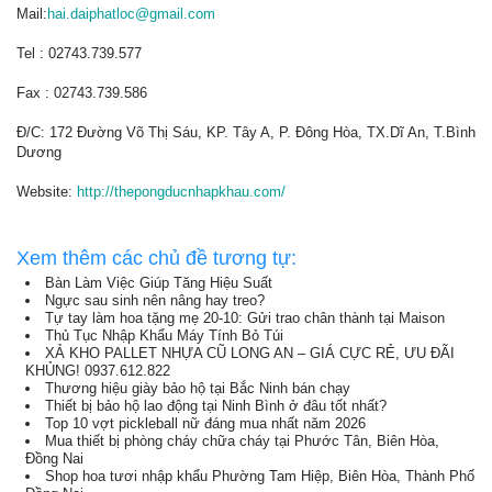
Mail:
hai.daiphatloc@gmail.com
Tel : 02743.739.577
Fax : 02743.739.586
Đ/C: 172 Đường Võ Thị Sáu, KP. Tây A, P. Đông Hòa, TX.Dĩ An, T.Bình
Dương
Website:
http://thepongducnhapkhau.com/
Xem thêm các chủ đề tương tự:
Bàn Làm Việc Giúp Tăng Hiệu Suất
Ngực sau sinh nên nâng hay treo?
Tự tay làm hoa tặng mẹ 20-10: Gửi trao chân thành tại Maison
Thủ Tục Nhập Khẩu Máy Tính Bỏ Túi
XẢ KHO PALLET NHỰA CŨ LONG AN – GIÁ CỰC RẺ, ƯU ĐÃI
KHỦNG! 0937.612.822
Thương hiệu giày bảo hộ tại Bắc Ninh bán chạy
Thiết bị bảo hộ lao động tại Ninh Bình ở đâu tốt nhất?
Top 10 vợt pickleball nữ đáng mua nhất năm 2026
Mua thiết bị phòng cháy chữa cháy tại Phước Tân, Biên Hòa,
Đồng Nai
Shop hoa tươi nhập khẩu Phường Tam Hiệp, Biên Hòa, Thành Phố