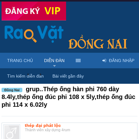
TRANG CHỦ
DIỄN ĐÀN
ĐĂNG NHẬP
Diễn đàn
...
Rao vặt tổng hợp - Uy tín - Miễn phí
Tìm kiếm diễn đàn
Bài viết gần đây
grup..Thép ống hàn phi 760 dày
Đồng Nai
8.4ly,thép ống đúc phi 108 x 5ly,thép ống đúc
phi 114 x 6.02ly
thép đại phát lộc
Thành viên xây dựng 4rum