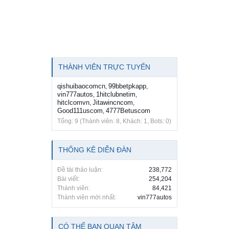
THÀNH VIÊN TRỰC TUYẾN
qishuibaocomcn
99bbetpkapp
,
,
vin777autos
1hitclubnetim
,
,
hitclcomvn
Jitawincncom
,
,
Good111uscom
4777Betuscom
,
Tổng: 9 (Thành viên: 8, Khách: 1, Bots: 0)
THỐNG KÊ DIỄN ĐÀN
Đề tài thảo luận:
238,772
Bài viết:
254,204
Thành viên:
84,421
Thành viên mới nhất:
vin777autos
CÓ THỂ BẠN QUAN TÂM