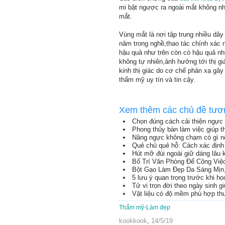
mi bật ngược ra ngoài mắt không nh
mắt.
Vùng mắt là nơi tập trung nhiều dây 
năm trong nghề,thao tác chính xác
hậu quả như trên còn có hậu quả nh
không tự nhiên,ảnh hưởng tới thị g
kinh thị giác do cơ chế phản xạ gâ
thẩm mỹ uy tín và tin cậy.
Xem thêm các chủ đề tươ
Chọn đúng cách cải thiện ngực 
Phong thủy bàn làm việc giúp th
Nâng ngực không chạm có gì nổ
Quẻ chủ quẻ hỗ: Cách xác định 
Hút mỡ đùi ngoài giữ dáng lâu 
Bố Trí Văn Phòng Để Công Việ
Bột Gạo Làm Đẹp Da Sáng Mịn
5 lưu ý quan trọng trước khi h
Tử vi trọn đời theo ngày sinh g
Vật liệu có độ mềm phù hợp th
Thẩm mỹ-Làm đẹp
kookkook
,
14/5/19