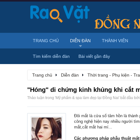
TRANG CHỦ
DIỄN ĐÀN
THÀNH VIÊN
Tìm kiếm diễn đàn
Bài viết gần đây
Trang chủ
Diễn đàn
Thời trang - Phụ kiện - T
"Hóng" di chứng kinh khủng khi cắt m
Thảo luận trong '
Mỹ phẩm & spa làm đẹp tại Đồng Nai
' bắt đầu bở
Đôi mắt là cửa sổ tâm hồn là thành
công nghệ hiện nay nhiều người tì
mắt,cắt mắt hai mí...
Các phương pháp phẫu thuật mắt