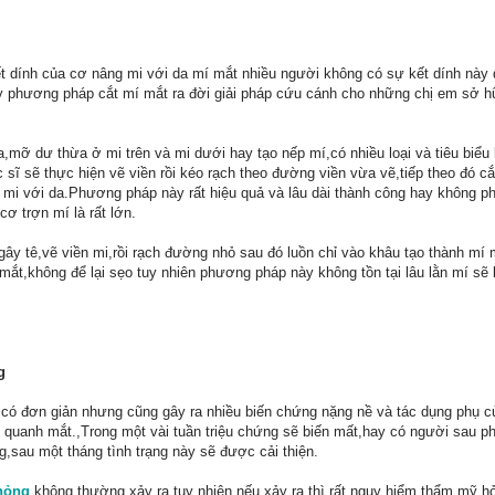
kết dính của cơ nâng mi với da mí mắt nhiều người không có sự kết dính này 
này phương pháp cắt mí mắt ra đời giải pháp cứu cánh cho những chị em sở 
,mỡ dư thừa ở mi trên và mi dưới hay tạo nếp mí,có nhiều loại và tiêu biểu
ác sĩ sẽ thực hiện vẽ viền rồi kéo rạch theo đường viền vừa vẽ,tiếp theo đó c
g mi với da.Phương pháp này rất hiệu quả và lâu dài thành công hay không p
ơ trợn mí là rất lớn.
gây tê,vẽ viền mi,rồi rạch đường nhỏ sau đó luồn chỉ vào khâu tạo thành mí
mắt,không để lại sẹo tuy nhiên phương pháp này không tồn tại lâu lằn mí sẽ
g
có đơn giản nhưng cũng gây ra nhiều biến chứng nặng nề và tác dụng phụ củ
quanh mắt.,Trong một vài tuần triệu chứng sẽ biến mất,hay có người sau p
sau một tháng tình trạng này sẽ được cải thiện.
 hỏng
không thường xảy ra tuy nhiên nếu xảy ra thì rất nguy hiểm,thẩm mỹ h