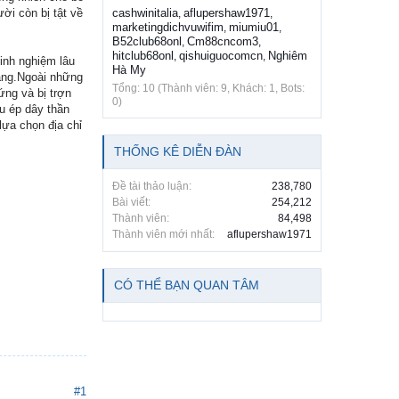
ời còn bị tật về
cashwinitalia
aflupershaw1971
,
,
marketingdichvuwifim
miumiu01
,
,
B52club68onl
Cm88cncom3
,
,
hitclub68onl
qishuiguocomcn
Nghiêm
,
,
kinh nghiệm lâu
Hà My
àng.Ngoài những
Tổng: 10 (Thành viên: 9, Khách: 1, Bots:
ứng và bị trợn
0)
u ép dây thần
ựa chọn địa chỉ
THỐNG KÊ DIỄN ĐÀN
Đề tài thảo luận:
238,780
Bài viết:
254,212
Thành viên:
84,498
Thành viên mới nhất:
aflupershaw1971
CÓ THỂ BẠN QUAN TÂM
#1