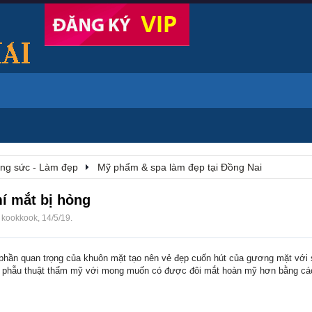
rang sức - Làm đẹp
Mỹ phẩm & spa làm đẹp tại Đồng Nai
í mắt bị hỏng
i
kookkook
,
14/5/19
.
 phần quan trọng của khuôn mặt tạo nên vẻ đẹp cuốn hút của gương mặt với s
m phẫu thuật thẩm mỹ với mong muốn có được đôi mắt hoàn mỹ hơn bằng cá