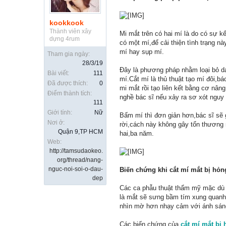
kookkook
Thành viên xây
Mi mắt trên có hai mí là do có sự 
dựng 4rum
có một mí,để cải thiện tình trạng 
mí hay sụp mí.
Tham gia ngày:
28/3/19
Đây là phương pháp nhằm loại bỏ da
Bài viết:
111
mí.Cắt mí là thủ thuật tạo mí đôi,b
Đã được thích:
0
mi mắt rồi tạo liên kết bằng cơ nân
Điểm thành tích:
nghề bác sĩ nếu xảy ra sơ xót nguy c
111
Giới tính:
Nữ
Bấm mí thì đơn giản hơn,bác sĩ sẽ 
Nơi ở:
rời,cách này không gây tổn thương 
Quận 9,TP HCM
hai,ba năm.
Web:
http://tamsudaokeo.
org/thread/nang-
nguc-noi-soi-o-dau-
Biến chứng khi cắt mí mắt bị hỏn
dep
Các ca phẫu thuật thẩm mỹ mặc dù 
là mắt sẽ sưng bầm tím xung quanh 
nhìn mờ hơn nhạy cảm với ánh sáng,
Các biến chứng của
cắt mí mắt bị