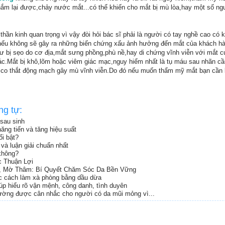
ắm lại được,chảy nước mắt...có thể khiến cho mắt bị mù lòa,hay một số ngư
thần kinh quan trọng vì vậy đòi hỏi bác sĩ phải là người có tay nghề cao có 
 nếu không sẽ gây ra những biến chứng xấu ảnh hưởng đến mắt của khách h
ư bị sẹo do cơ địa,mắt sưng phồng,phù nề,hay di chứng vĩnh viễn với mắt c
iác.Mắt bị khô,lõm hoặc viêm giác mạc,nguy hiểm nhất là tụ máu sau nhãn cầ
y co thắt động mạch gây mù vĩnh viễn.Do đó nếu muốn thẩm mỹ mắt bạn cần l
ng tự:
sau sinh
ăng tiến và tăng hiệu suất
i bật?
và luận giải chuẩn nhất
không?
c Thuận Lợi
, Mờ Thâm: Bí Quyết Chăm Sóc Da Bền Vững
ọc cách làm xà phòng bằng dầu dừa
iúp hiểu rõ vận mệnh, công danh, tình duyên
ường được cân nhắc cho người có da mũi mỏng vì...