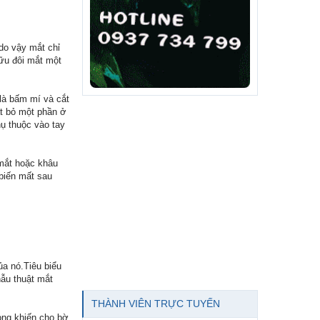
do vậy mắt chỉ
hữu đôi mắt một
 là bấm mí và cắt
ắt bỏ một phần ở
hụ thuộc vào tay
 mắt hoặc khâu
 biến mất sau
a nó.Tiêu biểu
hẫu thuật mắt
THÀNH VIÊN TRỰC TUYẾN
ỏng khiến cho bờ