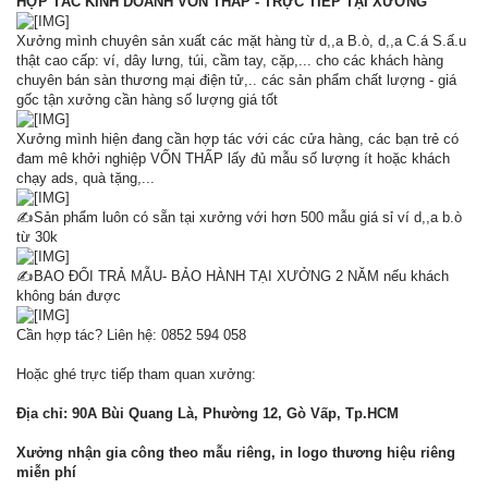
HỢP TÁC KINH DOANH VỐN THẤP - TRỰC TIẾP TẠI XƯỞNG
Xưởng mình chuyên sản xuất các mặt hàng từ d,,a B.ò, d,,a C.á S.ấ.u
thật cao cấp: ví, dây lưng, túi, cầm tay, cặp,... cho các khách hàng
chuyên bán sàn thương mại điện tử,.. các sản phẩm chất lượng - giá
gốc tận xưởng cần hàng số lượng giá tốt
Xưởng mình hiện đang cần hợp tác với các cửa hàng, các bạn trẻ có
đam mê khởi nghiệp VỐN THẤP lấy đủ mẫu số lượng ít hoặc khách
chạy ads, quà tặng,...
✍️Sản phẩm luôn có sẵn tại xưởng với hơn 500 mẫu giá sỉ ví d,,a b.ò
từ 30k
✍️BAO ĐỔI TRẢ MẪU- BẢO HÀNH TẠI XƯỞNG 2 NĂM nếu khách
không bán được
Cần hợp tác? Liên hệ: 0852 594 058
Hoặc ghé trực tiếp tham quan xưởng:
Địa chỉ: 90A Bùi Quang Là, Phường 12, Gò Vấp, Tp.HCM
Xưởng nhận gia công theo mẫu riêng, in logo thương hiệu riêng
miễn phí