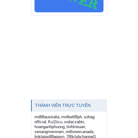
THÀNH VIÊN TRỰC TUYẾN
md88australia
mnlbet88ph
sohag
,
,
official
Ku11icu
xoilaczabtv
,
,
,
hoanganhphuong
tinhtrieuan
,
,
xenangmiennam
millionercanada
,
,
linktaigo88appvn
789clubchannel1
,
,