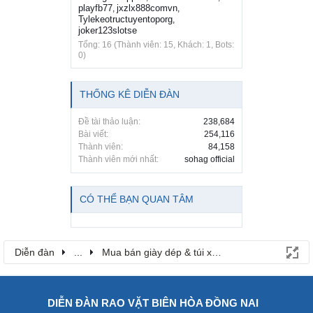
playfb77
jxzlx888comvn
,
,
Tylekeotructuyentoporg
,
joker123slotse
Tổng: 16 (Thành viên: 15, Khách: 1, Bots:
0)
THỐNG KÊ DIỄN ĐÀN
Đề tài thảo luận:
238,684
Bài viết:
254,116
Thành viên:
84,158
Thành viên mới nhất:
sohag official
CÓ THỂ BẠN QUAN TÂM
Diễn đàn
...
Mua bán giày dép & túi xách
DIỄN ĐÀN RAO VẶT BIÊN HÒA ĐỒNG NAI