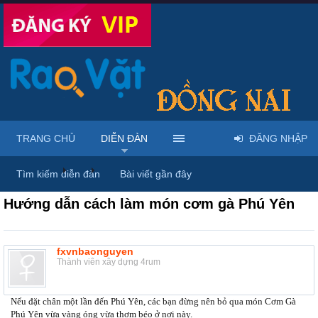
TRANG CHỦ
DIỄN ĐÀN
ĐĂNG NHẬP
Diễn đàn
...
Rao vặt tổng hợp - Uy tín - Miễn phí
Tìm kiếm diễn đàn
Bài viết gần đây
Hướng dẫn cách làm món cơm gà Phú Yên
fxvnbaonguyen
Thành viên xây dựng 4rum
Nếu đặt chân một lần đến Phú Yên, các bạn đừng nên bỏ qua món Cơm Gà
Phú Yên vừa vàng óng vừa thơm béo ở nơi này.