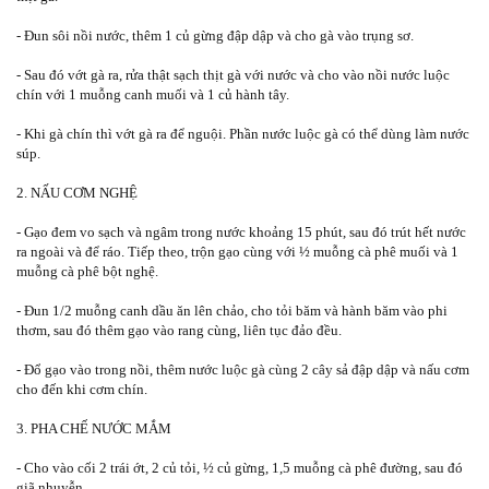
- Đun sôi nồi nước, thêm 1 củ gừng đập dập và cho gà vào trụng sơ.
- Sau đó vớt gà ra, rửa thật sạch thịt gà với nước và cho vào nồi nước luộc
chín với 1 muỗng canh muối và 1 củ hành tây.
- Khi gà chín thì vớt gà ra để nguội. Phần nước luộc gà có thể dùng làm nước
súp.
2. NẤU CƠM NGHỆ
- Gạo đem vo sạch và ngâm trong nước khoảng 15 phút, sau đó trút hết nước
ra ngoài và để ráo. Tiếp theo, trộn gạo cùng với ½ muỗng cà phê muối và 1
muỗng cà phê bột nghệ.
- Đun 1/2 muỗng canh dầu ăn lên chảo, cho tỏi băm và hành băm vào phi
thơm, sau đó thêm gạo vào rang cùng, liên tục đảo đều.
- Đổ gạo vào trong nồi, thêm nước luộc gà cùng 2 cây sả đập dập và nấu cơm
cho đến khi cơm chín.
3. PHA CHẾ NƯỚC MẮM
- Cho vào cối 2 trái ớt, 2 củ tỏi, ½ củ gừng, 1,5 muỗng cà phê đường, sau đó
giã nhuyễn.