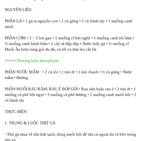
NGUYÊN LIỆU:
PHẦN GÀ • 1 gà ta nguyên con • 1 củ gừng • 1 củ hành tây • 1 muỗng canh
muối
PHẦN CƠM • 2 – 3 lon gạo • 1 muỗng cf bột nghệ • 1 muỗng canh tỏi băm •
½ muỗng canh hành băm • 2 cây sả đập dập • Nước luộc gà • ½ muỗng cf
Muối Ăn kèm cùng gỏi đu đủ, cà rốt và dưa leo cắt lát.
>>>>>
Thương hiệu Imexpharm
PHẦN NƯỚC MẮM : • 2 củ tỏi • 2 trái ớt • 1 trái chanh • ½ củ gừng • Nước
mắm • Đường
PHẦN MUỐI RAU RĂM/ RAU É BÓP GỎI • Rau răm hoặc rau é • 3 trái ớt • 1
muỗng cà phê bột ngọt • 3 muỗng cà phê đường • 2 muỗng canh muối hột • 1
củ hành tây
THỰC HIỆN:
1. TRỤNG & LUỘC THỊT GÀ
- Thịt gà mua về rửa thật sạch, dùng muối hột để rửa cả ngoài da và bên trong
thịt gà.