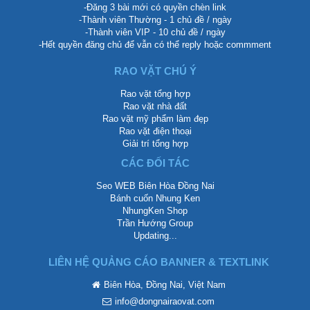
-Đăng 3 bài mới có quyền chèn link
-Thành viên Thường - 1 chủ đề / ngày
-Thành viên VIP - 10 chủ đề / ngày
-Hết quyền đăng chủ để vẫn có thể reply hoặc commment
RAO VẶT CHÚ Ý
Rao vặt tổng hợp
Rao vặt nhà đất
Rao vặt mỹ phẩm làm đẹp
Rao vặt điện thoại
Giải trí tổng hợp
CÁC ĐỐI TÁC
Seo WEB Biên Hòa Đồng Nai
Bánh cuốn Nhung Ken
NhungKen Shop
Trần Hướng Group
Updating...
LIÊN HỆ QUẢNG CÁO BANNER & TEXTLINK
Biên Hòa, Đồng Nai, Việt Nam
info@dongnairaovat.com