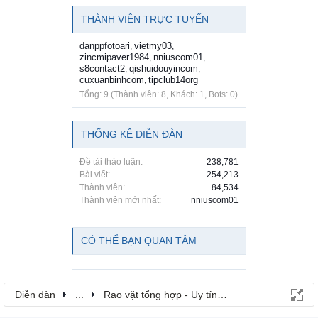
THÀNH VIÊN TRỰC TUYẾN
danppfotoari
vietmy03
,
,
zincmipaver1984
nniuscom01
,
,
s8contact2
qishuidouyincom
,
,
cuxuanbinhcom
tipclub14org
,
Tổng: 9 (Thành viên: 8, Khách: 1, Bots: 0)
THỐNG KÊ DIỄN ĐÀN
Đề tài thảo luận:
238,781
Bài viết:
254,213
Thành viên:
84,534
Thành viên mới nhất:
nniuscom01
CÓ THỂ BẠN QUAN TÂM
Diễn đàn
...
Rao vặt tổng hợp - Uy tín - Miễn phí