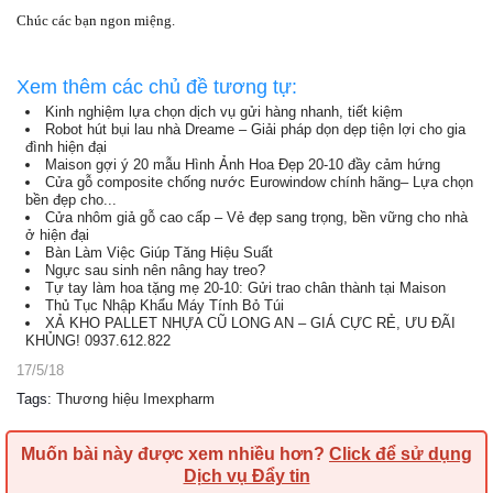
Chúc các bạn ngon miệng.
Xem thêm các chủ đề tương tự:
Kinh nghiệm lựa chọn dịch vụ gửi hàng nhanh, tiết kiệm
Robot hút bụi lau nhà Dreame – Giải pháp dọn dẹp tiện lợi cho gia
đình hiện đại
Maison gợi ý 20 mẫu Hình Ảnh Hoa Đẹp 20-10 đầy cảm hứng
Cửa gỗ composite chống nước Eurowindow chính hãng– Lựa chọn
bền đẹp cho...
Cửa nhôm giả gỗ cao cấp – Vẻ đẹp sang trọng, bền vững cho nhà
ở hiện đại
Bàn Làm Việc Giúp Tăng Hiệu Suất
Ngực sau sinh nên nâng hay treo?
Tự tay làm hoa tặng mẹ 20-10: Gửi trao chân thành tại Maison
Thủ Tục Nhập Khẩu Máy Tính Bỏ Túi
XẢ KHO PALLET NHỰA CŨ LONG AN – GIÁ CỰC RẺ, ƯU ĐÃI
KHỦNG! 0937.612.822
17/5/18
Tags
:
Thương hiệu Imexpharm
Muốn bài này được xem nhiều hơn?
Click để sử dụng
Dịch vụ Đẩy tin