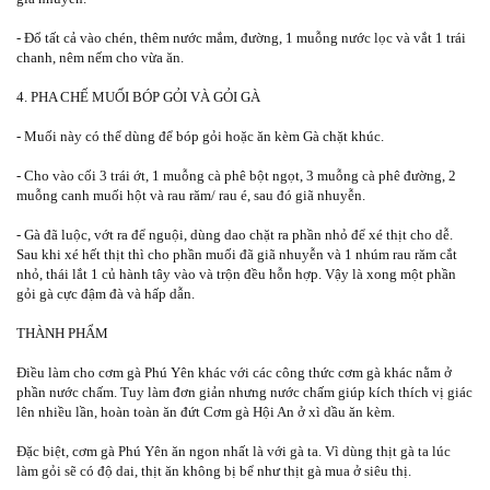
- Đổ tất cả vào chén, thêm nước mắm, đường, 1 muỗng nước lọc và vắt 1 trái
chanh, nêm nếm cho vừa ăn.
4. PHA CHẾ MUỐI BÓP GỎI VÀ GỎI GÀ
- Muối này có thể dùng để bóp gỏi hoặc ăn kèm Gà chặt khúc.
- Cho vào cối 3 trái ớt, 1 muỗng cà phê bột ngọt, 3 muỗng cà phê đường, 2
muỗng canh muối hột và rau răm/ rau é, sau đó giã nhuyễn.
- Gà đã luộc, vớt ra để nguội, dùng dao chặt ra phần nhỏ để xé thịt cho dễ.
Sau khi xé hết thịt thì cho phần muối đã giã nhuyễn và 1 nhúm rau răm cắt
nhỏ, thái lắt 1 củ hành tây vào và trộn đều hỗn hợp. Vậy là xong một phần
gỏi gà cực đậm đà và hấp dẫn.
THÀNH PHẨM
Điều làm cho cơm gà Phú Yên khác với các công thức cơm gà khác nằm ở
phần nước chấm. Tuy làm đơn giản nhưng nước chấm giúp kích thích vị giác
lên nhiều lần, hoàn toàn ăn đứt Cơm gà Hội An ở xì dầu ăn kèm.
Đặc biệt, cơm gà Phú Yên ăn ngon nhất là với gà ta. Vì dùng thịt gà ta lúc
làm gỏi sẽ có độ dai, thịt ăn không bị bể như thịt gà mua ở siêu thị.