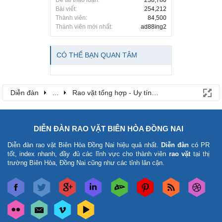
Bài viết:
254,212
Thành viên:
84,500
Thành viên mới nhất:
ad88ing2
CÓ THỂ BẠN QUAN TÂM
Diễn đàn
...
Rao vặt tổng hợp - Uy tín - Miễn phí
DIỄN ĐÀN RAO VẶT BIÊN HÒA ĐỒNG NAI
Diễn đàn rao vặt Biên Hòa Đồng Nai
hiệu quả nhất.
Diễn đàn
có PR
tốt, index nhanh, đầy đủ các lĩnh vực cho thành viên
rao vặt
tại thị
trường Biên Hòa, Đồng Nai cũng như các tỉnh lân cận.