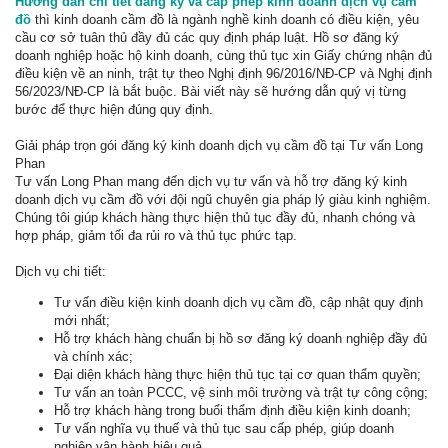
Hướng dẫn chi tiết đăng ký và cấp phép kinh doanh dịch vụ cầm
đồ
thì kinh doanh cầm đồ là ngành nghề kinh doanh có điều kiện, yêu
cầu cơ sở tuân thủ đầy đủ các quy định pháp luật. Hồ sơ đăng ký
doanh nghiệp hoặc hộ kinh doanh, cùng thủ tục xin Giấy chứng nhận đủ
điều kiện về an ninh, trật tự theo Nghị định 96/2016/NĐ-CP và Nghị định
56/2023/NĐ-CP là bắt buộc. Bài viết này sẽ hướng dẫn quý vị từng
bước để thực hiện đúng quy định.
Giải pháp trọn gói đăng ký kinh doanh dịch vụ cầm đồ tại Tư vấn Long
Phan
Tư vấn Long Phan mang đến dịch vụ tư vấn và hỗ trợ đăng ký kinh
doanh dịch vụ cầm đồ với đội ngũ chuyên gia pháp lý giàu kinh nghiệm.
Chúng tôi giúp khách hàng thực hiện thủ tục đầy đủ, nhanh chóng và
hợp pháp, giảm tối đa rủi ro và thủ tục phức tạp.
Dịch vụ chi tiết:
Tư vấn điều kiện kinh doanh dịch vụ cầm đồ, cập nhật quy định
mới nhất;
Hỗ trợ khách hàng chuẩn bị hồ sơ đăng ký doanh nghiệp đầy đủ
và chính xác;
Đại diện khách hàng thực hiện thủ tục tại cơ quan thẩm quyền;
Tư vấn an toàn PCCC, vệ sinh môi trường và trật tự công cộng;
Hỗ trợ khách hàng trong buổi thẩm định điều kiện kinh doanh;
Tư vấn nghĩa vụ thuế và thủ tục sau cấp phép, giúp doanh
nghiệp vận hành hiệu quả.