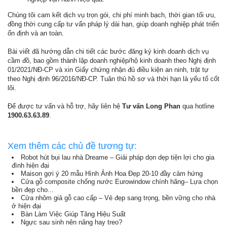
Chúng tôi cam kết dịch vụ trọn gói, chi phí minh bạch, thời gian tối ưu,
đồng thời cung cấp tư vấn pháp lý dài hạn, giúp doanh nghiệp phát triển
ổn định và an toàn.
Bài viết đã hướng dẫn chi tiết các bước đăng ký kinh doanh dịch vụ
cầm đồ, bao gồm thành lập doanh nghiệp/hộ kinh doanh theo Nghị định
01/2021/NĐ-CP và xin Giấy chứng nhận đủ điều kiện an ninh, trật tự
theo Nghị định 96/2016/NĐ-CP. Tuân thủ hồ sơ và thời hạn là yếu tố cốt
lõi.
Để được tư vấn và hỗ trợ, hãy liên hệ
Tư vấn Long Phan
qua hotline
1900.63.63.89
.
Xem thêm các chủ đề tương tự:
Robot hút bụi lau nhà Dreame – Giải pháp dọn dẹp tiện lợi cho gia
đình hiện đại
Maison gợi ý 20 mẫu Hình Ảnh Hoa Đẹp 20-10 đầy cảm hứng
Cửa gỗ composite chống nước Eurowindow chính hãng– Lựa chọn
bền đẹp cho...
Cửa nhôm giả gỗ cao cấp – Vẻ đẹp sang trọng, bền vững cho nhà
ở hiện đại
Bàn Làm Việc Giúp Tăng Hiệu Suất
Ngực sau sinh nên nâng hay treo?