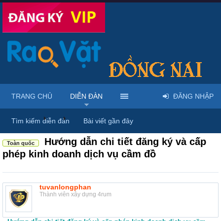
TRANG CHỦ
DIỄN ĐÀN
ĐĂNG NHẬP
Diễn đàn
...
Rao vặt tổng hợp - Uy tín - Miễn phí
Tìm kiếm diễn đàn
Bài viết gần đây
Hướng dẫn chi tiết đăng ký và cấp
Toàn quốc
phép kinh doanh dịch vụ cầm đồ
tuvanlongphan
Thành viên xây dựng 4rum