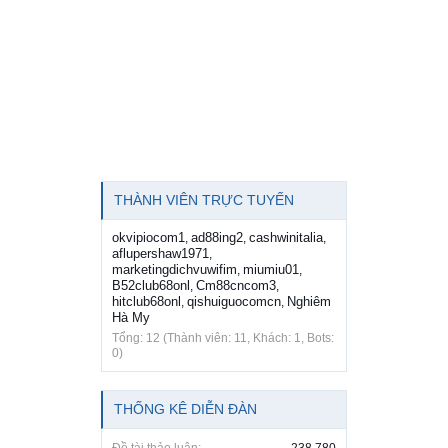
THÀNH VIÊN TRỰC TUYẾN
okvipiocom1
ad88ing2
cashwinitalia
,
,
,
aflupershaw1971
,
marketingdichvuwifim
miumiu01
,
,
B52club68onl
Cm88cncom3
,
,
hitclub68onl
qishuiguocomcn
Nghiêm
,
,
Hà My
Tổng: 12 (Thành viên: 11, Khách: 1, Bots:
0)
THỐNG KÊ DIỄN ĐÀN
Đề tài thảo luận:
238,780