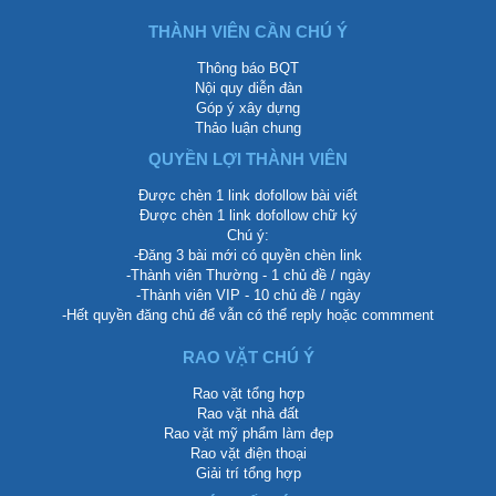
THÀNH VIÊN CẦN CHÚ Ý
Thông báo BQT
Nội quy diễn đàn
Góp ý xây dựng
Thảo luận chung
QUYỀN LỢI THÀNH VIÊN
Được chèn 1 link dofollow bài viết
Được chèn 1 link dofollow chữ ký
Chú ý:
-Đăng 3 bài mới có quyền chèn link
-Thành viên Thường - 1 chủ đề / ngày
-Thành viên VIP - 10 chủ đề / ngày
-Hết quyền đăng chủ để vẫn có thể reply hoặc commment
RAO VẶT CHÚ Ý
Rao vặt tổng hợp
Rao vặt nhà đất
Rao vặt mỹ phẩm làm đẹp
Rao vặt điện thoại
Giải trí tổng hợp