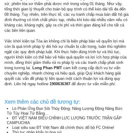
xử, phiên tòa sơ thẩm phải được mở trong vòng 01 tháng. Như vậy,
tổng thời gian lý thuyết cho toàn bộ quy trình có thể kéo dài tối đa đến
08 tháng. Tuy nhiên, trên thực tế, các vụ tranh chấp mua bán đất hộ gia
đình thường có tính chất phức tạp, nhiều khi kéo dài nhiều năm nếu có
kháng cáo, kháng nghị, gây ra chi phí và thời gian đáng kể cho tất cả
các bên liên quan.
Việc khởi kiện tại Tòa án không chỉ là biện pháp bảo vệ quyền lợi mà
còn là quá trình pháp lý đòi hỏi sự chuẩn bị cẩn trọng, tuân thủ nghiêm
ngặt các quy định pháp luật. Khi thực hiện đúng trình tự và thủ tục,
người khởi kiện có thể bảo vệ hiệu quả quyền và lợi ích hợp pháp của
mình, đồng thời giảm thiểu rủi ro pháp lý và các tranh chấp phát sinh
trong tương lai.
Long Phan PMT
cam kết cung cấp dịch vụ tư vấn
chuyên nghiệp, nhanh chóng và hiệu quả, giúp Quý khách hàng giải
quyết các vấn đề pháp lý liên quan một cách thuận lợi và đúng quy
định. Liên hệ ngay hotline
1900636387
để được tư vấn miễn phí.
Xem thêm các chủ đề tương tự:
Lò Phản Ứng Đun Sôi Thủy Động: Năng Lượng Động Năng Bức
Tử Tủy Hoại Tử Bằng...
ĐT VIỆT NAM ĐIỀU CHỈNH LỰC LƯỢNG TRƯỚC TRẬN GẶP
CAMPUCHIA
Loạt siêu sao ĐT Việt Nam đã chính thức đổ bộ FC Online!
Thủ tục nhập khẩu lọ hoa sứ