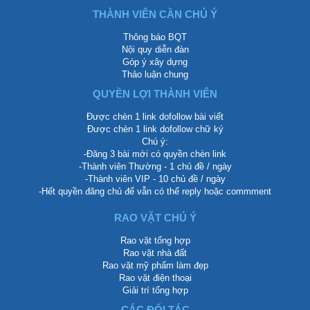
THÀNH VIÊN CẦN CHÚ Ý
Thông báo BQT
Nội quy diễn đàn
Góp ý xây dựng
Thảo luận chung
QUYỀN LỢI THÀNH VIÊN
Được chèn 1 link dofollow bài viết
Được chèn 1 link dofollow chữ ký
Chú ý:
-Đăng 3 bài mới có quyền chèn link
-Thành viên Thường - 1 chủ đề / ngày
-Thành viên VIP - 10 chủ đề / ngày
-Hết quyền đăng chủ để vẫn có thể reply hoặc commment
RAO VẶT CHÚ Ý
Rao vặt tổng hợp
Rao vặt nhà đất
Rao vặt mỹ phẩm làm đẹp
Rao vặt điện thoại
Giải trí tổng hợp
CÁC ĐỐI TÁC