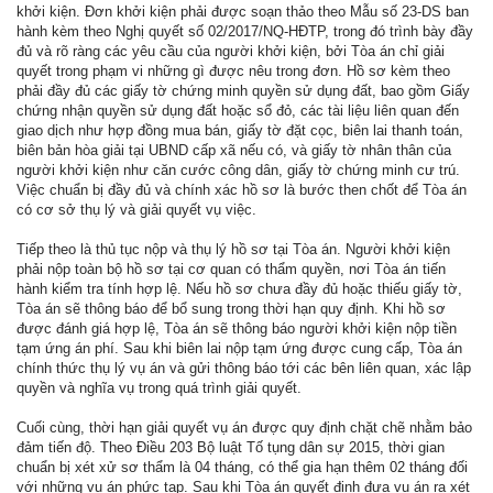
khởi kiện. Đơn khởi kiện phải được soạn thảo theo Mẫu số 23-DS ban
hành kèm theo Nghị quyết số 02/2017/NQ-HĐTP, trong đó trình bày đầy
đủ và rõ ràng các yêu cầu của người khởi kiện, bởi Tòa án chỉ giải
quyết trong phạm vi những gì được nêu trong đơn. Hồ sơ kèm theo
phải đầy đủ các giấy tờ chứng minh quyền sử dụng đất, bao gồm Giấy
chứng nhận quyền sử dụng đất hoặc sổ đỏ, các tài liệu liên quan đến
giao dịch như hợp đồng mua bán, giấy tờ đặt cọc, biên lai thanh toán,
biên bản hòa giải tại UBND cấp xã nếu có, và giấy tờ nhân thân của
người khởi kiện như căn cước công dân, giấy tờ chứng minh cư trú.
Việc chuẩn bị đầy đủ và chính xác hồ sơ là bước then chốt để Tòa án
có cơ sở thụ lý và giải quyết vụ việc.
Tiếp theo là thủ tục nộp và thụ lý hồ sơ tại Tòa án. Người khởi kiện
phải nộp toàn bộ hồ sơ tại cơ quan có thẩm quyền, nơi Tòa án tiến
hành kiểm tra tính hợp lệ. Nếu hồ sơ chưa đầy đủ hoặc thiếu giấy tờ,
Tòa án sẽ thông báo để bổ sung trong thời hạn quy định. Khi hồ sơ
được đánh giá hợp lệ, Tòa án sẽ thông báo người khởi kiện nộp tiền
tạm ứng án phí. Sau khi biên lai nộp tạm ứng được cung cấp, Tòa án
chính thức thụ lý vụ án và gửi thông báo tới các bên liên quan, xác lập
quyền và nghĩa vụ trong quá trình giải quyết.
Cuối cùng, thời hạn giải quyết vụ án được quy định chặt chẽ nhằm bảo
đảm tiến độ. Theo Điều 203 Bộ luật Tố tụng dân sự 2015, thời gian
chuẩn bị xét xử sơ thẩm là 04 tháng, có thể gia hạn thêm 02 tháng đối
với những vụ án phức tạp. Sau khi Tòa án quyết định đưa vụ án ra xét