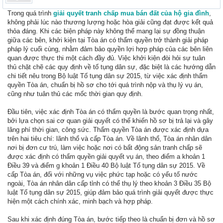
Trong quá trình
giải quyết tranh chấp mua bán đất của hộ gia đình
,
không phải lúc nào thương lượng hoặc hòa giải cũng đạt được kết quả
thỏa đáng. Khi các biện pháp này không thể mang lại sự đồng thuận
giữa các bên, khởi kiện tại Tòa án có thẩm quyền trở thành giải pháp
pháp lý cuối cùng, nhằm đảm bảo quyền lợi hợp pháp của các bên liên
quan được thực thi một cách đầy đủ. Việc khởi kiện đòi hỏi sự tuân
thủ chặt chẽ các quy định về tố tụng dân sự, đặc biệt là các hướng dẫn
chi tiết nêu trong Bộ luật Tố tụng dân sự 2015, từ việc xác định thẩm
quyền Tòa án, chuẩn bị hồ sơ cho tới quá trình nộp và thụ lý vụ án,
cũng như tuân thủ các mốc thời gian quy định.
Đầu tiên, việc xác định Tòa án có thẩm quyền là bước quan trọng nhất,
bởi lựa chọn sai cơ quan giải quyết có thể khiến hồ sơ bị trả lại và gây
lãng phí thời gian, công sức. Thẩm quyền Tòa án được xác định dựa
trên hai tiêu chí: lãnh thổ và cấp Tòa án. Về lãnh thổ, Tòa án nhân dân
nơi bị đơn cư trú, làm việc hoặc nơi có bất động sản tranh chấp sẽ
được xác định có thẩm quyền giải quyết vụ án, theo điểm a khoản 1
Điều 39 và điểm g khoản 1 Điều 40 Bộ luật Tố tụng dân sự 2015. Về
cấp Tòa án, đối với những vụ việc phức tạp hoặc có yếu tố nước
ngoài, Tòa án nhân dân cấp tỉnh có thể thụ lý theo khoản 3 Điều 35 Bộ
luật Tố tụng dân sự 2015, giúp đảm bảo quá trình giải quyết được thực
hiện một cách chính xác, minh bạch và hợp pháp.
Sau khi xác định đúng Tòa án, bước tiếp theo là chuẩn bị đơn và hồ sơ