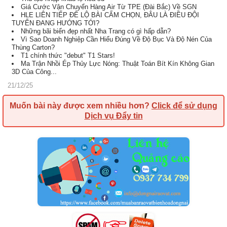
Giá Cước Vận Chuyển Hàng Air Từ TPE (Đài Bắc) Về SGN
HLE LIÊN TIẾP ĐỂ LỘ BÀI CẤM CHỌN, ĐÂU LÀ ĐIỀU ĐỘI
TUYỂN ĐANG HƯỚNG TỚI?
Những bãi biển đẹp nhất Nha Trang có gì hấp dẫn?
Vì Sao Doanh Nghiệp Cần Hiểu Đúng Về Độ Bục Và Độ Nén Của
Thùng Carton?
T1 chính thức "debut" T1 Stars!
Ma Trận Nhồi Ép Thủy Lực Nóng: Thuật Toán Bít Kín Không Gian
3D Của Công...
21/12/25
Muốn bài này được xem nhiều hơn?
Click để sử dụng
Dịch vụ Đẩy tin