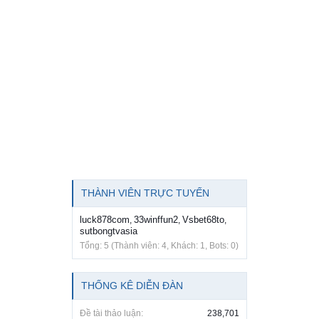
THÀNH VIÊN TRỰC TUYẾN
luck878com
33winffun2
Vsbet68to
,
,
,
sutbongtvasia
Tổng: 5 (Thành viên: 4, Khách: 1, Bots: 0)
THỐNG KÊ DIỄN ĐÀN
Đề tài thảo luận:
238,701