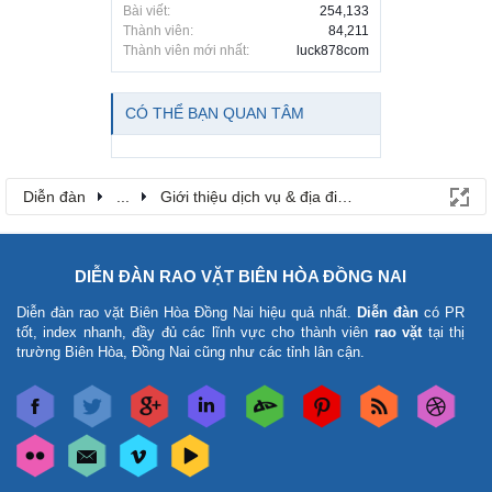
Bài viết:
254,133
Thành viên:
84,211
Thành viên mới nhất:
luck878com
CÓ THỂ BẠN QUAN TÂM
Diễn đàn
...
Giới thiệu dịch vụ & địa điểm
DIỄN ĐÀN RAO VẶT BIÊN HÒA ĐỒNG NAI
Diễn đàn rao vặt Biên Hòa Đồng Nai
hiệu quả nhất.
Diễn đàn
có PR
tốt, index nhanh, đầy đủ các lĩnh vực cho thành viên
rao vặt
tại thị
trường Biên Hòa, Đồng Nai cũng như các tỉnh lân cận.