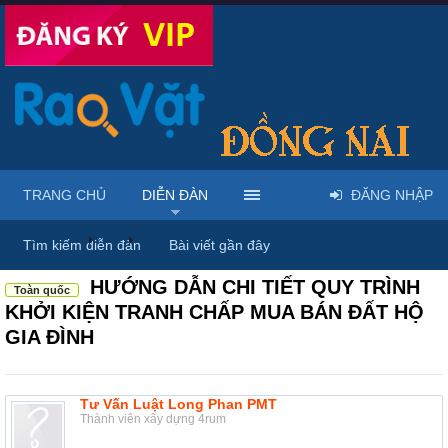
TRANG CHỦ
DIỄN ĐÀN
ĐĂNG NHẬP
Diễn đàn
...
Giới thiệu dịch vụ & địa điểm
Tìm kiếm diễn đàn
Bài viết gần đây
HƯỚNG DẪN CHI TIẾT QUY TRÌNH
Toàn quốc
KHỞI KIỆN TRANH CHẤP MUA BÁN ĐẤT HỘ
GIA ĐÌNH
Tư Vấn Luật Long Phan PMT
Thành viên xây dựng 4rum