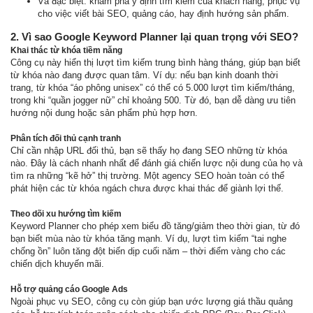
Và đặc biệt: khám phá ý định tìm kiếm của khách hàng, phục vụ
cho việc viết bài SEO, quảng cáo, hay định hướng sản phẩm.
2. Vì sao Google Keyword Planner lại quan trọng với SEO?
Khai thác từ khóa tiềm năng
Công cụ này hiển thị lượt tìm kiếm trung bình hàng tháng, giúp bạn biết
từ khóa nào đang được quan tâm. Ví dụ: nếu bạn kinh doanh thời
trang, từ khóa “áo phông unisex” có thể có 5.000 lượt tìm kiếm/tháng,
trong khi “quần jogger nữ” chỉ khoảng 500. Từ đó, bạn dễ dàng ưu tiên
hướng nội dung hoặc sản phẩm phù hợp hơn.
Phân tích đối thủ cạnh tranh
Chỉ cần nhập URL đối thủ, bạn sẽ thấy họ đang SEO những từ khóa
nào. Đây là cách nhanh nhất để đánh giá chiến lược nội dung của họ và
tìm ra những “kẽ hở” thị trường. Một agency SEO hoàn toàn có thể
phát hiện các từ khóa ngách chưa được khai thác để giành lợi thế.
Theo dõi xu hướng tìm kiếm
Keyword Planner cho phép xem biểu đồ tăng/giảm theo thời gian, từ đó
bạn biết mùa nào từ khóa tăng mạnh. Ví dụ, lượt tìm kiếm “tai nghe
chống ồn” luôn tăng đột biến dịp cuối năm – thời điểm vàng cho các
chiến dịch khuyến mãi.
Hỗ trợ quảng cáo Google Ads
Ngoài phục vụ SEO, công cụ còn giúp bạn ước lượng giá thầu quảng