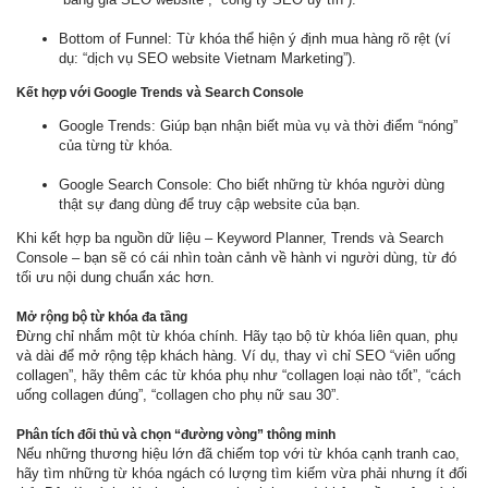
Bottom of Funnel: Từ khóa thể hiện ý định mua hàng rõ rệt (ví
dụ: “dịch vụ SEO website Vietnam Marketing”).
Kết hợp với Google Trends và Search Console
Google Trends: Giúp bạn nhận biết mùa vụ và thời điểm “nóng”
của từng từ khóa.
Google Search Console: Cho biết những từ khóa người dùng
thật sự đang dùng để truy cập website của bạn.
Khi kết hợp ba nguồn dữ liệu – Keyword Planner, Trends và Search
Console – bạn sẽ có cái nhìn toàn cảnh về hành vi người dùng, từ đó
tối ưu nội dung chuẩn xác hơn.
Mở rộng bộ từ khóa đa tầng
Đừng chỉ nhắm một từ khóa chính. Hãy tạo bộ từ khóa liên quan, phụ
và dài để mở rộng tệp khách hàng. Ví dụ, thay vì chỉ SEO “viên uống
collagen”, hãy thêm các từ khóa phụ như “collagen loại nào tốt”, “cách
uống collagen đúng”, “collagen cho phụ nữ sau 30”.
Phân tích đối thủ và chọn “đường vòng” thông minh
Nếu những thương hiệu lớn đã chiếm top với từ khóa cạnh tranh cao,
hãy tìm những từ khóa ngách có lượng tìm kiếm vừa phải nhưng ít đối