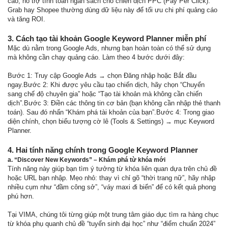
cáo, hỗ trợ tính toán ngân sách cho chiến dịch PPC (Pay Per Click).
Grab hay Shopee thường dùng dữ liệu này để tối ưu chi phí quảng cáo
và tăng ROI.
3. Cách tạo tài khoản Google Keyword Planner miễn phí
Mặc dù nằm trong Google Ads, nhưng bạn hoàn toàn có thể sử dụng
mà không cần chạy quảng cáo. Làm theo 4 bước dưới đây:
Bước 1: Truy cập Google Ads → chọn Đăng nhập hoặc Bắt đầu
ngay.Bước 2: Khi được yêu cầu tạo chiến dịch, hãy chọn “Chuyển
sang chế độ chuyên gia” hoặc “Tạo tài khoản mà không cần chiến
dịch”.Bước 3: Điền các thông tin cơ bản (bạn không cần nhập thẻ thanh
toán). Sau đó nhấn “Khám phá tài khoản của bạn”.Bước 4: Trong giao
diện chính, chọn biểu tượng cờ lê (Tools & Settings) → mục Keyword
Planner.
4. Hai tính năng chính trong Google Keyword Planner
a. “Discover New Keywords” – Khám phá từ khóa mới
Tính năng này giúp bạn tìm ý tưởng từ khóa liên quan dựa trên chủ đề
hoặc URL bạn nhập. Mẹo nhỏ: thay vì chỉ gõ “thời trang nữ”, hãy nhập
nhiều cụm như “đầm công sở”, “váy maxi đi biển” để có kết quả phong
phú hơn.
Tại VIMA, chúng tôi từng giúp một trung tâm giáo dục tìm ra hàng chục
từ khóa phụ quanh chủ đề “tuyển sinh đại học” như “điểm chuẩn 2024”