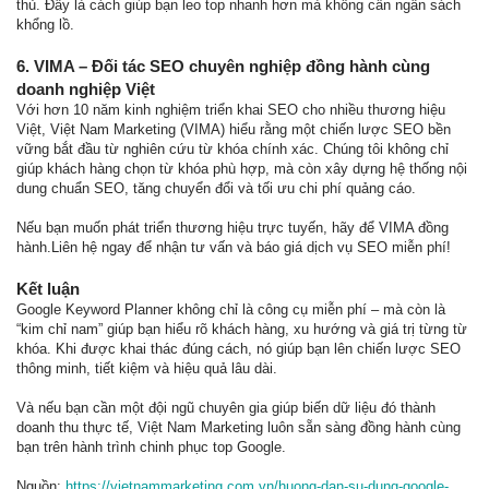
thủ. Đây là cách giúp bạn leo top nhanh hơn mà không cần ngân sách
khổng lồ.
6. VIMA – Đối tác SEO chuyên nghiệp đồng hành cùng
doanh nghiệp Việt
Với hơn 10 năm kinh nghiệm triển khai SEO cho nhiều thương hiệu
Việt, Việt Nam Marketing (VIMA) hiểu rằng một chiến lược SEO bền
vững bắt đầu từ nghiên cứu từ khóa chính xác. Chúng tôi không chỉ
giúp khách hàng chọn từ khóa phù hợp, mà còn xây dựng hệ thống nội
dung chuẩn SEO, tăng chuyển đổi và tối ưu chi phí quảng cáo.
Nếu bạn muốn phát triển thương hiệu trực tuyến, hãy để VIMA đồng
hành.Liên hệ ngay để nhận tư vấn và báo giá dịch vụ SEO miễn phí!
Kết luận
Google Keyword Planner không chỉ là công cụ miễn phí – mà còn là
“kim chỉ nam” giúp bạn hiểu rõ khách hàng, xu hướng và giá trị từng từ
khóa. Khi được khai thác đúng cách, nó giúp bạn lên chiến lược SEO
thông minh, tiết kiệm và hiệu quả lâu dài.
Và nếu bạn cần một đội ngũ chuyên gia giúp biến dữ liệu đó thành
doanh thu thực tế, Việt Nam Marketing luôn sẵn sàng đồng hành cùng
bạn trên hành trình chinh phục top Google.
Nguồn:
https://vietnammarketing.com.vn/huong-dan-su-dung-google-