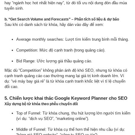
hay “ngành học hot nhất hiện nay”, từ đó tối ưu nội dung đón đầu mùa
tuyển sinh.
b. “Get Search Volume and Forecasts” – Phân tích số liệu & dự báo
Sau khi có danh sách từ khóa, hãy dán vào đây để xem:
Average monthly searches: Lượt tìm kiếm trung bình mỗi tháng.
Competition: Mức độ cạnh tranh (trong quảng cáo).
Bid Range: Ước lượng giá thầu quảng cáo.
Mặc dù “Competition” không phản ánh độ khó SEO, nhưng từ khóa có
cạnh tranh quảng cáo cao thường mang lại giá trị kinh doanh lớn. Ví
dụ: “vé máy bay giá rẻ” là từ khóa cạnh tranh khốc liệt vì tỉ lệ chuyển
đổi cao.
5. Chiến lược khai thác Google Keyword Planner cho SEO
Xây dựng bộ từ khóa theo phễu chuyển đổi
Top of Funnel: Từ khóa chung, thu hút lượng lớn người tìm kiếm
(ví dụ: “dịch vụ SEO”, “marketing online”).
Middle of Funnel: Từ khóa cụ thể hơn thể hiện nhu cầu (ví dụ:
“bảng giá SEO website”, “công ty SEO uy tín”).