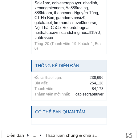
Sale1rvc
cablescrapbuyer
nhadinh
,
,
,
xenangmiennam
Ae888racing
,
,
888kteam
thanhcaco
Nguyễn Tùng
,
,
,
CT Ha Bac
gamdomvpnsiz9
,
,
gotakabet
firemarshallevel3course
,
,
Nội Thất CaCo
Recordofragnar
,
,
noithatcacovn
candchingmocall1970
,
,
tinhtrieuan
Tổng: 20 (Thành viên: 19, Khách: 1, Bots:
0)
THỐNG KÊ DIỄN ĐÀN
Đề tài thảo luận:
238,696
Bài viết:
254,128
Thành viên:
84,178
Thành viên mới nhất:
cablescrapbuyer
CÓ THỂ BẠN QUAN TÂM
Diễn đàn
...
Thảo luận chung & chia sẻ kinh nghiệm