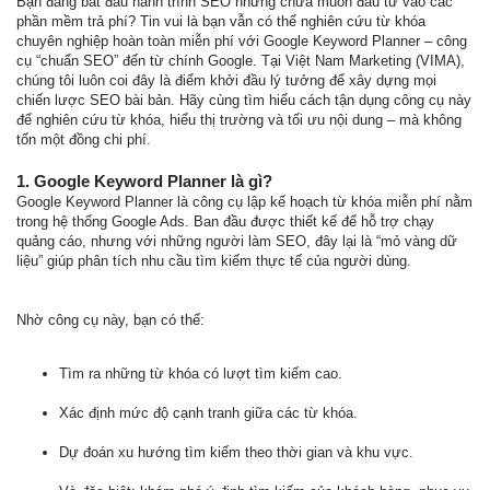
Bạn đang bắt đầu hành trình SEO nhưng chưa muốn đầu tư vào các
phần mềm trả phí? Tin vui là bạn vẫn có thể nghiên cứu từ khóa
chuyên nghiệp hoàn toàn miễn phí với Google Keyword Planner – công
cụ “chuẩn SEO” đến từ chính Google. Tại Việt Nam Marketing (VIMA),
chúng tôi luôn coi đây là điểm khởi đầu lý tưởng để xây dựng mọi
chiến lược SEO bài bản. Hãy cùng tìm hiểu cách tận dụng công cụ này
để nghiên cứu từ khóa, hiểu thị trường và tối ưu nội dung – mà không
tốn một đồng chi phí.
1. Google Keyword Planner là gì?
Google Keyword Planner là công cụ lập kế hoạch từ khóa miễn phí nằm
trong hệ thống Google Ads. Ban đầu được thiết kế để hỗ trợ chạy
quảng cáo, nhưng với những người làm SEO, đây lại là “mỏ vàng dữ
liệu” giúp phân tích nhu cầu tìm kiếm thực tế của người dùng.
Nhờ công cụ này, bạn có thể:
Tìm ra những từ khóa có lượt tìm kiếm cao.
Xác định mức độ cạnh tranh giữa các từ khóa.
Dự đoán xu hướng tìm kiếm theo thời gian và khu vực.