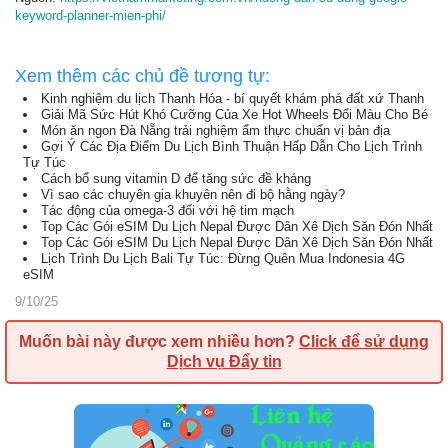
keyword-planner-mien-phi/
Xem thêm các chủ đề tương tự:
Kinh nghiệm du lịch Thanh Hóa - bí quyết khám phá đất xứ Thanh
Giải Mã Sức Hút Khó Cưỡng Của Xe Hot Wheels Đổi Màu Cho Bé
Món ăn ngon Đà Nẵng trải nghiệm ẩm thực chuẩn vị bản địa
Gợi Ý Các Địa Điểm Du Lịch Bình Thuận Hấp Dẫn Cho Lịch Trình
Tự Túc
Cách bổ sung vitamin D để tăng sức đề kháng
Vì sao các chuyên gia khuyên nên đi bộ hằng ngày?
Tác động của omega-3 đối với hệ tim mạch
Top Các Gói eSIM Du Lịch Nepal Được Dân Xê Dịch Săn Đón Nhất
Top Các Gói eSIM Du Lịch Nepal Được Dân Xê Dịch Săn Đón Nhất
Lịch Trình Du Lịch Bali Tự Túc: Đừng Quên Mua Indonesia 4G
eSIM
9/10/25
Muốn bài này được xem nhiều hơn?
Click để sử dụng
Dịch vụ Đẩy tin