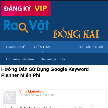
TRANG CHỦ
DIỄN ĐÀN
ĐĂNG NHẬP
Diễn đàn
...
Thảo luận chung & chia sẻ kinh nghiệm
Tìm kiếm diễn đàn
Bài viết gần đây
Hướng Dẫn Sử Dụng Google Keyword
Planner Miễn Phí
Vima Marketing
Thành viên xây dựng 4rum