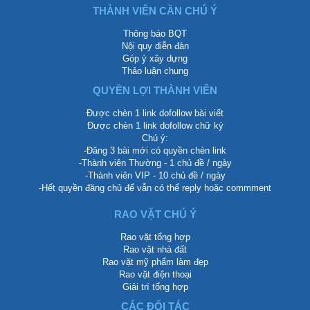
THÀNH VIÊN CẦN CHÚ Ý
Thông báo BQT
Nội quy diễn đàn
Góp ý xây dựng
Thảo luận chung
QUYỀN LỢI THÀNH VIÊN
Được chèn 1 link dofollow bài viết
Được chèn 1 link dofollow chữ ký
Chú ý:
-Đăng 3 bài mới có quyền chèn link
-Thành viên Thường - 1 chủ đề / ngày
-Thành viên VIP - 10 chủ đề / ngày
-Hết quyền đăng chủ để vẫn có thể reply hoặc commment
RAO VẶT CHÚ Ý
Rao vặt tổng hợp
Rao vặt nhà đất
Rao vặt mỹ phẩm làm đẹp
Rao vặt điện thoại
Giải trí tổng hợp
CÁC ĐỐI TÁC