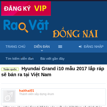
TRANG CHỦ
DIỄN ĐÀN
ĐĂNG NHẬP
Diễn đàn
...
Mua bán xe đạp, xe máy, ô tô
Tìm kiếm diễn đàn
Bài viết gần đây
Hyundai Grand i10 mẫu 2017 lắp ráp
Toàn quốc
sẽ bán ra tại Việt Nam
haithai01
Thành viên xây dựng 4rum