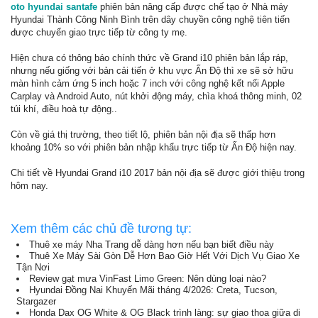
oto hyundai santafe
phiên bản nâng cấp được chế tạo ở Nhà máy
Hyundai Thành Công Ninh Bình trên dây chuyền công nghệ tiên tiến
được chuyển giao trực tiếp từ công ty mẹ.
Hiện chưa có thông báo chính thức về Grand i10 phiên bản lắp ráp,
nhưng nếu giống với bản cải tiến ở khu vực Ấn Độ thì xe sẽ sở hữu
màn hình cảm ứng 5 inch hoặc 7 inch với công nghệ kết nối Apple
Carplay và Android Auto, nút khởi động máy, chìa khoá thông minh, 02
túi khí, điều hoà tự động..
Còn về giá thị trường, theo tiết lộ, phiên bản nội địa sẽ thấp hơn
khoảng 10% so với phiên bản nhập khẩu trực tiếp từ Ấn Độ hiện nay.
Chi tiết về Hyundai Grand i10 2017 bản nội địa sẽ được giới thiệu trong
hôm nay.
Xem thêm các chủ đề tương tự:
Thuê xe máy Nha Trang dễ dàng hơn nếu bạn biết điều này
Thuê Xe Máy Sài Gòn Dễ Hơn Bao Giờ Hết Với Dịch Vụ Giao Xe
Tận Nơi
Review gạt mưa VinFast Limo Green: Nên dùng loại nào?
Hyundai Đồng Nai Khuyến Mãi tháng 4/2026: Creta, Tucson,
Stargazer
Honda Dax OG White & OG Black trình làng: sự giao thoa giữa di