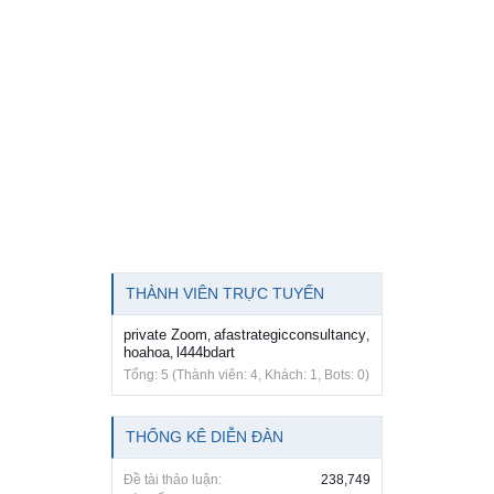
THÀNH VIÊN TRỰC TUYẾN
private Zoom
afastrategicconsultancy
,
,
hoahoa
l444bdart
,
Tổng: 5 (Thành viên: 4, Khách: 1, Bots: 0)
THỐNG KÊ DIỄN ĐÀN
Đề tài thảo luận:
238,749