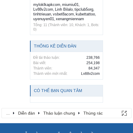
myloklkapkcom
miumiu01
,
,
Lv88v2com
Linh Bilalo
tipclub5org
,
,
,
tinhtrieuan
vsbet8acom
kubettattoo
,
,
,
uyenuyen01
xenangmiennam
,
Tổng: 11 (Thành viên: 10, Khách: 1, Bots:
0)
THỐNG KÊ DIỄN ĐÀN
Đề tài thảo luận:
238,766
Bài viết:
254,198
Thành viên:
84,347
Thành viên mới nhất:
Lv88v2com
CÓ THỂ BẠN QUAN TÂM
...
Diễn đàn
Thảo luận chung
Thùng rác