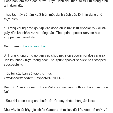
Hoặc bạn làm theo các bước được đánh dấu theo số thứ tự trong hình
ảnh dưới đây:
Thao tác này sẽ làm xuất hiện một danh sách các lệnh in đang chờ
thực hiện.
4. Trong khung cmd gõ tiếp vào dòng chữ: net start spooler rồi đợi vài
giây đến khi nhận được thông báo: The sprint spooler service has
stopped successfully.
Xem thêm
in bao bi san pham
3. Trong khung cmd gõ tiếp vào chữ: net stop spooler rồi đợi vài giây
đến khi nhận được thông báo: The sprint spooler service has stopped
successfully.
Tiếp tới các bạn sẽ vào thư mục
C:\Windows\System32\spool\PRINTERS.
Bước 6: Sau khi quá trình cài đặt xong sẽ hiển thị thông báo, bạn chọn
No”
- Sau khi chọn xong các bước ở trên quý khách hàng ấn Next.
Như vậy là từ bây giờ chiếc Camera sẽ tự lưu dữ liệu vào thẻ nhớ, và