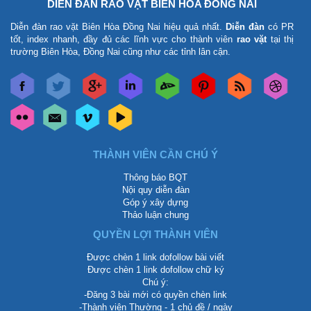
DIỄN ĐÀN RAO VẶT BIÊN HÒA ĐỒNG NAI
Diễn đàn rao vặt Biên Hòa Đồng Nai
hiệu quả nhất.
Diễn đàn
có PR
tốt, index nhanh, đầy đủ các lĩnh vực cho thành viên
rao vặt
tại thị
trường Biên Hòa, Đồng Nai cũng như các tỉnh lân cận.
THÀNH VIÊN CẦN CHÚ Ý
Thông báo BQT
Nội quy diễn đàn
Góp ý xây dựng
Thảo luận chung
QUYỀN LỢI THÀNH VIÊN
Được chèn 1 link dofollow bài viết
Được chèn 1 link dofollow chữ ký
Chú ý:
-Đăng 3 bài mới có quyền chèn link
-Thành viên Thường - 1 chủ đề / ngày