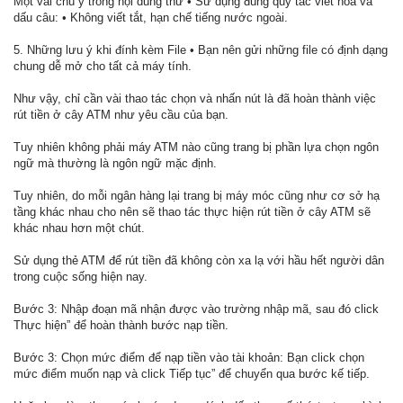
Một vài chú ý trong nội dung thư • Sử dụng đúng quy tắc viết hoa và
dấu câu: • Không viết tắt, hạn chế tiếng nước ngoài.
5. Những lưu ý khi đính kèm File • Bạn nên gửi những file có định dạng
chung dễ mở cho tất cả máy tính.
Như vậy, chỉ cần vài thao tác chọn và nhấn nút là đã hoàn thành việc
rút tiền ở cây ATM như yêu cầu của bạn.
Tuy nhiên không phải máy ATM nào cũng trang bị phần lựa chọn ngôn
ngữ mà thường là ngôn ngữ mặc định.
Tuy nhiên, do mỗi ngân hàng lại trang bị máy móc cũng như cơ sở hạ
tầng khác nhau cho nên sẽ thao tác thực hiện rút tiền ở cây ATM sẽ
khác nhau hơn một chút.
Sử dụng thẻ ATM để rút tiền đã không còn xa lạ với hầu hết người dân
trong cuộc sống hiện nay.
Bước 3: Nhập đoạn mã nhận được vào trường nhập mã, sau đó click
Thực hiện” để hoàn thành bước nạp tiền.
Bước 3: Chọn mức điểm để nạp tiền vào tài khoản: Bạn click chọn
mức điểm muốn nạp và click Tiếp tục” để chuyển qua bước kế tiếp.