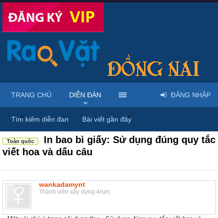
TRANG CHỦ
DIỄN ĐÀN
ĐĂNG NHẬP
...
Diễn đàn
Thảo luận chung
Thùng rác
Tìm kiếm diễn đàn
Bài viết gần đây
In bao bì giấy: Sử dụng đúng quy tắc
Toàn quốc
viết hoa và dấu câu
wankadamynt
Thành viên xây dựng 4rum