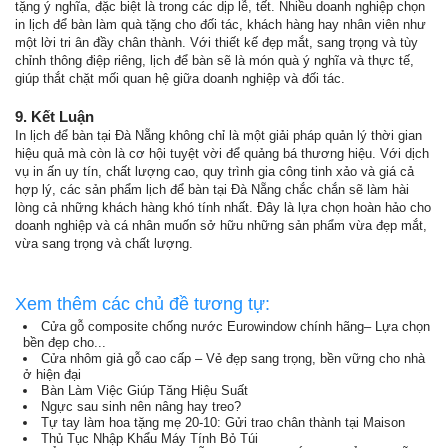
tặng ý nghĩa, đặc biệt là trong các dịp lễ, tết. Nhiều doanh nghiệp chọn
in lịch để bàn làm quà tặng cho đối tác, khách hàng hay nhân viên như
một lời tri ân đầy chân thành. Với thiết kế đẹp mắt, sang trọng và tùy
chỉnh thông điệp riêng, lịch để bàn sẽ là món quà ý nghĩa và thực tế,
giúp thắt chặt mối quan hệ giữa doanh nghiệp và đối tác.
9. Kết Luận
In lịch để bàn tại Đà Nẵng không chỉ là một giải pháp quản lý thời gian
hiệu quả mà còn là cơ hội tuyệt vời để quảng bá thương hiệu. Với dịch
vụ in ấn uy tín, chất lượng cao, quy trình gia công tinh xảo và giá cả
hợp lý, các sản phẩm lịch để bàn tại Đà Nẵng chắc chắn sẽ làm hài
lòng cả những khách hàng khó tính nhất. Đây là lựa chọn hoàn hảo cho
doanh nghiệp và cá nhân muốn sở hữu những sản phẩm vừa đẹp mắt,
vừa sang trọng và chất lượng.
Xem thêm các chủ đề tương tự:
Cửa gỗ composite chống nước Eurowindow chính hãng– Lựa chọn
bền đẹp cho...
Cửa nhôm giả gỗ cao cấp – Vẻ đẹp sang trọng, bền vững cho nhà
ở hiện đại
Bàn Làm Việc Giúp Tăng Hiệu Suất
Ngực sau sinh nên nâng hay treo?
Tự tay làm hoa tặng mẹ 20-10: Gửi trao chân thành tại Maison
Thủ Tục Nhập Khẩu Máy Tính Bỏ Túi