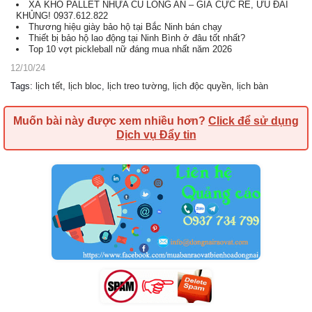
XẢ KHO PALLET NHỰA CŨ LONG AN – GIÁ CỰC RẺ, ƯU ĐÃI
KHỦNG! 0937.612.822
Thương hiệu giày bảo hộ tại Bắc Ninh bán chạy
Thiết bị bảo hộ lao động tại Ninh Bình ở đâu tốt nhất?
Top 10 vợt pickleball nữ đáng mua nhất năm 2026
12/10/24
Tags
:
lịch tết
,
lịch bloc
,
lịch treo tường
,
lịch độc quyền
,
lịch bàn
Muốn bài này được xem nhiều hơn?
Click để sử dụng
Dịch vụ Đẩy tin