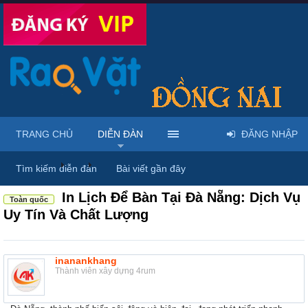
TRANG CHỦ
DIỄN ĐÀN
ĐĂNG NHẬP
Diễn đàn
...
Rao vặt tổng hợp - Uy tín - Miễn phí
Tìm kiếm diễn đàn
Bài viết gần đây
In Lịch Để Bàn Tại Đà Nẵng: Dịch Vụ
Toàn quốc
Uy Tín Và Chất Lượng
inanankhang
Thành viên xây dựng 4rum