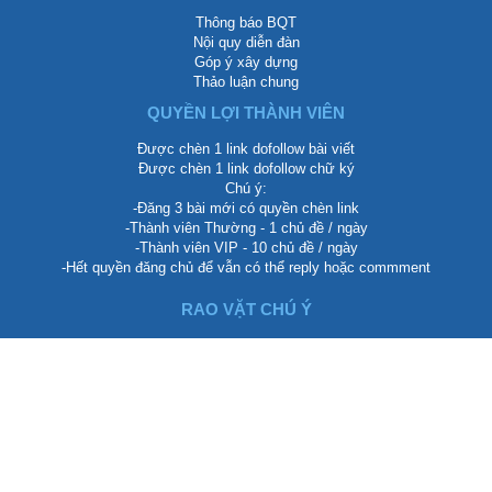
Thông báo BQT
Nội quy diễn đàn
Góp ý xây dựng
Thảo luận chung
QUYỀN LỢI THÀNH VIÊN
Được chèn 1 link dofollow bài viết
Được chèn 1 link dofollow chữ ký
Chú ý:
-Đăng 3 bài mới có quyền chèn link
-Thành viên Thường - 1 chủ đề / ngày
-Thành viên VIP - 10 chủ đề / ngày
-Hết quyền đăng chủ để vẫn có thể reply hoặc commment
RAO VẶT CHÚ Ý
Rao vặt tổng hợp
Rao vặt nhà đất
Rao vặt mỹ phẩm làm đẹp
Rao vặt điện thoại
Giải trí tổng hợp
CÁC ĐỐI TÁC
Seo WEB Biên Hòa Đồng Nai