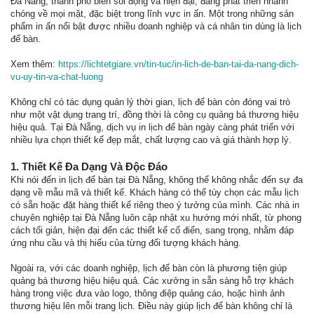
Đà Nẵng, thành phố biển sôi động và hiện đại, đang phát triển nhanh
chóng về mọi mặt, đặc biệt trong lĩnh vực in ấn. Một trong những sản
phẩm in ấn nổi bật được nhiều doanh nghiệp và cá nhân tin dùng là lịch
để bàn.
Xem thêm:
https://lichtetgiare.vn/tin-tuc/in-lich-de-ban-tai-da-nang-dich-
vu-uy-tin-va-chat-luong
Không chỉ có tác dụng quản lý thời gian, lịch để bàn còn đóng vai trò
như một vật dụng trang trí, đồng thời là công cụ quảng bá thương hiệu
hiệu quả. Tại Đà Nẵng, dịch vụ in lịch để bàn ngày càng phát triển với
nhiều lựa chọn thiết kế đẹp mắt, chất lượng cao và giá thành hợp lý.
1. Thiết Kế Đa Dạng Và Độc Đáo
Khi nói đến in lịch để bàn tại Đà Nẵng, không thể không nhắc đến sự đa
dạng về mẫu mã và thiết kế. Khách hàng có thể tùy chọn các mẫu lịch
có sẵn hoặc đặt hàng thiết kế riêng theo ý tưởng của mình. Các nhà in
chuyên nghiệp tại Đà Nẵng luôn cập nhật xu hướng mới nhất, từ phong
cách tối giản, hiện đại đến các thiết kế cổ điển, sang trọng, nhằm đáp
ứng nhu cầu và thị hiếu của từng đối tượng khách hàng.
Ngoài ra, với các doanh nghiệp, lịch để bàn còn là phương tiện giúp
quảng bá thương hiệu hiệu quả. Các xưởng in sẵn sàng hỗ trợ khách
hàng trong việc đưa vào logo, thông điệp quảng cáo, hoặc hình ảnh
thương hiệu lên mỗi trang lịch. Điều này giúp lịch để bàn không chỉ là