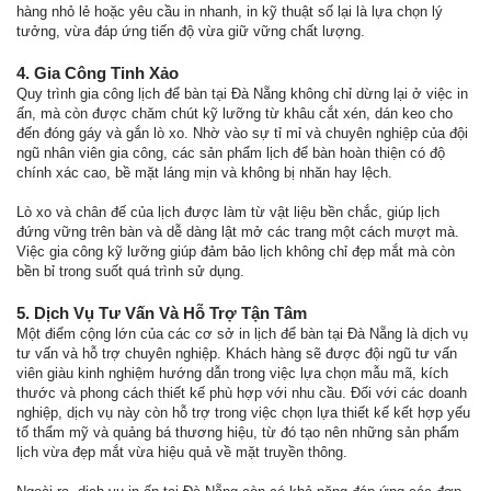
hàng nhỏ lẻ hoặc yêu cầu in nhanh, in kỹ thuật số lại là lựa chọn lý
tưởng, vừa đáp ứng tiến độ vừa giữ vững chất lượng.
4. Gia Công Tinh Xảo
Quy trình gia công lịch để bàn tại Đà Nẵng không chỉ dừng lại ở việc in
ấn, mà còn được chăm chút kỹ lưỡng từ khâu cắt xén, dán keo cho
đến đóng gáy và gắn lò xo. Nhờ vào sự tỉ mỉ và chuyên nghiệp của đội
ngũ nhân viên gia công, các sản phẩm lịch để bàn hoàn thiện có độ
chính xác cao, bề mặt láng mịn và không bị nhăn hay lệch.
Lò xo và chân đế của lịch được làm từ vật liệu bền chắc, giúp lịch
đứng vững trên bàn và dễ dàng lật mở các trang một cách mượt mà.
Việc gia công kỹ lưỡng giúp đảm bảo lịch không chỉ đẹp mắt mà còn
bền bỉ trong suốt quá trình sử dụng.
5. Dịch Vụ Tư Vấn Và Hỗ Trợ Tận Tâm
Một điểm cộng lớn của các cơ sở in lịch để bàn tại Đà Nẵng là dịch vụ
tư vấn và hỗ trợ chuyên nghiệp. Khách hàng sẽ được đội ngũ tư vấn
viên giàu kinh nghiệm hướng dẫn trong việc lựa chọn mẫu mã, kích
thước và phong cách thiết kế phù hợp với nhu cầu. Đối với các doanh
nghiệp, dịch vụ này còn hỗ trợ trong việc chọn lựa thiết kế kết hợp yếu
tố thẩm mỹ và quảng bá thương hiệu, từ đó tạo nên những sản phẩm
lịch vừa đẹp mắt vừa hiệu quả về mặt truyền thông.