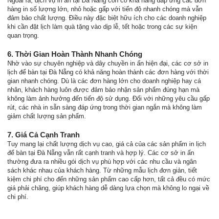
Ngoài ra, dịch vụ in ấn tại Đà Nẵng còn có khả năng đáp ứng các đơn
hàng in số lượng lớn, nhỏ hoặc gấp với tiến độ nhanh chóng mà vẫn
đảm bảo chất lượng. Điều này đặc biệt hữu ích cho các doanh nghiệp
khi cần đặt lịch làm quà tặng vào dịp lễ, tết hoặc trong các sự kiện
quan trọng.
6. Thời Gian Hoàn Thành Nhanh Chóng
Nhờ vào sự chuyên nghiệp và dây chuyền in ấn hiện đại, các cơ sở in
lịch để bàn tại Đà Nẵng có khả năng hoàn thành các đơn hàng với thời
gian nhanh chóng. Dù là các đơn hàng lớn cho doanh nghiệp hay cá
nhân, khách hàng luôn được đảm bảo nhận sản phẩm đúng hạn mà
không làm ảnh hưởng đến tiến độ sử dụng. Đối với những yêu cầu gấp
rút, các nhà in sẵn sàng đáp ứng trong thời gian ngắn mà không làm
giảm chất lượng sản phẩm.
7. Giá Cả Cạnh Tranh
Tuy mang lại chất lượng dịch vụ cao, giá cả của các sản phẩm in lịch
để bàn tại Đà Nẵng vẫn rất cạnh tranh và hợp lý. Các cơ sở in ấn
thường đưa ra nhiều gói dịch vụ phù hợp với các nhu cầu và ngân
sách khác nhau của khách hàng. Từ những mẫu lịch đơn giản, tiết
kiệm chi phí cho đến những sản phẩm cao cấp hơn, tất cả đều có mức
giá phải chăng, giúp khách hàng dễ dàng lựa chọn mà không lo ngại về
chi phí.