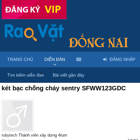
TRANG CHỦ
DIỄN ĐÀN
ĐĂNG NHẬP
Diễn đàn
...
Rao vặt tổng hợp - Uy tín - Miễn phí
Tìm kiếm diễn đàn
Bài viết gần đây
két bạc chống cháy sentry SFWW123GDC
rubytech
Thành viên xây dựng 4rum