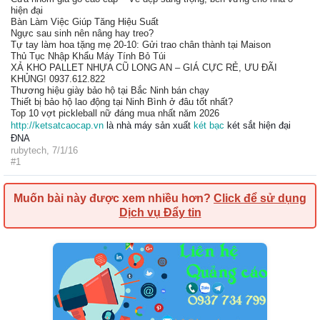
hiện đại
Bàn Làm Việc Giúp Tăng Hiệu Suất
Ngực sau sinh nên nâng hay treo?
Tự tay làm hoa tặng mẹ 20-10: Gửi trao chân thành tại Maison
Thủ Tục Nhập Khẩu Máy Tính Bỏ Túi
XẢ KHO PALLET NHỰA CŨ LONG AN – GIÁ CỰC RẺ, ƯU ĐÃI
KHỦNG! 0937.612.822
Thương hiệu giày bảo hộ tại Bắc Ninh bán chạy
Thiết bị bảo hộ lao động tại Ninh Bình ở đâu tốt nhất?
Top 10 vợt pickleball nữ đáng mua nhất năm 2026
http://ketsatcaocap.vn
là nhà máy sản xuất
két bạc
két sắt hiện đại
ĐNA
rubytech
,
7/1/16
#1
Muốn bài này được xem nhiều hơn?
Click để sử dụng
Dịch vụ Đẩy tin