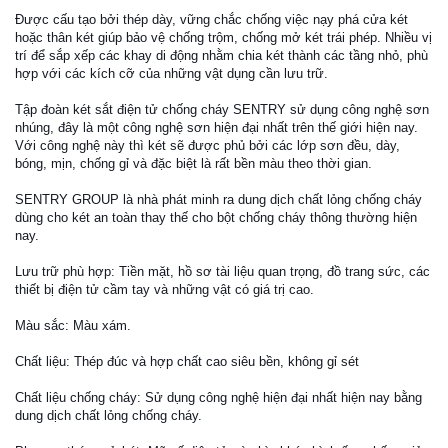
Được cấu tạo bởi thép dày, vững chắc chống việc nạy phá cửa két
hoặc thân két giúp bảo vệ chống trộm, chống mở két trái phép. Nhiều vị
trí để sắp xếp các khay di động nhằm chia két thành các tầng nhỏ, phù
hợp với các kích cỡ của những vật dụng cần lưu trữ.
Tập đoàn két sắt điện tử chống cháy SENTRY sử dụng công nghệ sơn
nhúng, đây là một công nghệ sơn hiện đại nhất trên thế giới hiện nay.
Với công nghệ này thì két sẽ được phủ bởi các lớp sơn đều, dày,
bóng, mịn, chống gỉ và đặc biệt là rất bền màu theo thời gian.
SENTRY GROUP là nhà phát minh ra dung dịch chất lỏng chống cháy
dùng cho két an toàn thay thế cho bột chống cháy thông thường hiện
nay.
Lưu trữ phù hợp: Tiền mặt, hồ sơ tài liệu quan trọng, đồ trang sức, các
thiết bị điện tử cầm tay và những vật có giá trị cao.
Màu sắc: Màu xám.
Chất liệu: Thép đúc và hợp chất cao siêu bền, không gỉ sét
Chất liệu chống cháy: Sử dụng công nghệ hiện đại nhất hiện nay bằng
dung dịch chất lỏng chống cháy.