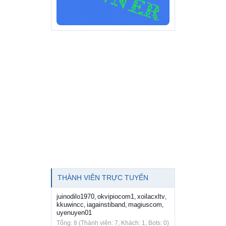
THÀNH VIÊN TRỰC TUYẾN
juinodilo1970
okvipiocom1
xoilacxltv
,
,
,
kkuwincc
iagainstiband
magiuscom
,
,
,
uyenuyen01
Tổng: 8 (Thành viên: 7, Khách: 1, Bots: 0)