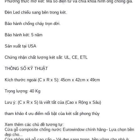
Phương thức mở két: Mã số điện tử và chìa khóa hình ống chống giả.
Đèn Led chiếu sang bên trong két.
Bảo hành chống cháy trọn đời.
Bảo hành két: 5 năm
Sản xuất tại USA
Chứng nhận chất lượng két sắt: UL, CE, ETL
THÔNG SỐ KỸ THUẬT
Kích thước ngoài (C x R x S): 45cm x 42cm x 49cm
Trọng lượng: 40 Kg
Lưu ý: (C x R x S) là viết tắt của (Cao x Rộng x Sâu)
tham khảo 4 ưu điểm nổi bật của két sắt phong thủy
Xem thêm các chủ đề tương tự:
Cửa gỗ composite chống nước Eurowindow chính hãng– Lựa chọn bền
đẹp cho...
Cửa nhôm giả gỗ cao cấp – Vẻ đẹp sang trọng, bền vững cho nhà ở