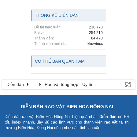
THỐNG KÊ DIỄN ĐÀN
Đề tài thảo luận:
238,778
Bài viết:
254,210
Thành viên:
84,470
Thành viên mới nhất:
kkuwincc
CÓ THỂ BẠN QUAN TÂM
Diễn đàn
...
Rao vặt tổng hợp - Uy tín - Miễn phí
DIỄN ĐÀN RAO VẶT BIÊN HÒA ĐỒNG NAI
Diễn đàn rao vặt Biên Hòa Đồng Nai
hiệu quả nhất.
Diễn đàn
có PR
tốt, index nhanh, đầy đủ các lĩnh vực cho thành viên
rao vặt
tại thị
trường Biên Hòa, Đồng Nai cũng như các tỉnh lân cận.