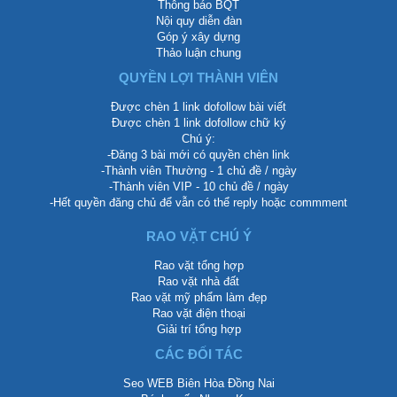
Thông báo BQT
Nội quy diễn đàn
Góp ý xây dựng
Thảo luận chung
QUYỀN LỢI THÀNH VIÊN
Được chèn 1 link dofollow bài viết
Được chèn 1 link dofollow chữ ký
Chú ý:
-Đăng 3 bài mới có quyền chèn link
-Thành viên Thường - 1 chủ đề / ngày
-Thành viên VIP - 10 chủ đề / ngày
-Hết quyền đăng chủ để vẫn có thể reply hoặc commment
RAO VẶT CHÚ Ý
Rao vặt tổng hợp
Rao vặt nhà đất
Rao vặt mỹ phẩm làm đẹp
Rao vặt điện thoại
Giải trí tổng hợp
CÁC ĐỐI TÁC
Seo WEB Biên Hòa Đồng Nai