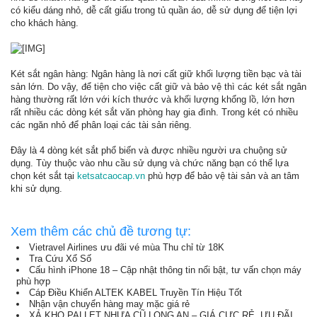
có kiểu dáng nhỏ, dễ cất giấu trong tủ quần áo, dễ sử dụng để tiện lợi
cho khách hàng.
Két sắt ngân hàng: Ngân hàng là nơi cất giữ khối lượng tiền bạc và tài
sản lớn. Do vậy, để tiện cho việc cất giữ và bảo vệ thì các két sắt ngân
hàng thường rất lớn với kích thước và khối lượng khổng lồ, lớn hơn
rất nhiều các dòng két sắt văn phòng hay gia đình. Trong két có nhiều
các ngăn nhỏ để phân loại các tài sản riêng.
Đây là 4 dòng két sắt phổ biến và được nhiều người ưa chuộng sử
dụng. Tùy thuộc vào nhu cầu sử dụng và chức năng bạn có thể lựa
chọn két sắt tại
ketsatcaocap.vn
phù hợp để bảo vệ tài sản và an tâm
khi sử dụng.
Xem thêm các chủ đề tương tự:
Vietravel Airlines ưu đãi vé mùa Thu chỉ từ 18K
Tra Cứu Xổ Số
Cấu hình iPhone 18 – Cập nhật thông tin nổi bật, tư vấn chọn máy
phù hợp
Cáp Điều Khiển ALTEK KABEL Truyền Tín Hiệu Tốt
Nhận vận chuyển hàng may mặc giá rẻ
XẢ KHO PALLET NHỰA CŨ LONG AN – GIÁ CỰC RẺ, ƯU ĐÃI