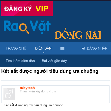
TRANG CHỦ
DIỄN ĐÀN
ĐĂNG NHẬP
Diễn đàn
...
Rao vặt tổng hợp - Uy tín - Miễn phí
Tìm kiếm diễn đàn
Bài viết gần đây
Két sắt được người tiêu dùng ưa chuộng
rubytech
Thành viên xây dựng 4rum
Két sắt được người tiêu dùng ưa chuộng