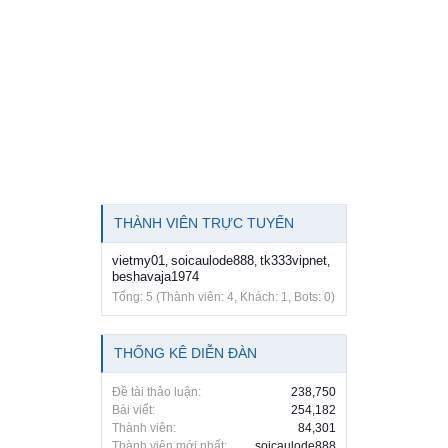
THÀNH VIÊN TRỰC TUYẾN
vietmy01
soicaulode888
tk333vipnet
,
,
,
beshavaja1974
Tổng: 5 (Thành viên: 4, Khách: 1, Bots: 0)
THỐNG KÊ DIỄN ĐÀN
Đề tài thảo luận:
238,750
Bài viết:
254,182
Thành viên:
84,301
Thành viên mới nhất:
soicaulode888