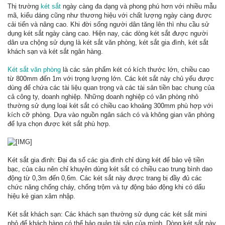
Thị trường
két sắt
ngày càng đa dạng và phong phú hơn với nhiều mẫu
mã, kiểu dáng cũng như thương hiệu với chất lượng ngày càng được
cải tiến và nâng cao. Khi đời sống người dân tăng lên thì nhu cầu sử
dụng két sắt ngày càng cao. Hiện nay, các dòng két sắt được người
dân ưa chộng sử dụng là két sắt văn phòng, két sắt gia đình, két sắt
khách sạn và két sắt ngân hàng.
Két sắt văn phòng
là các sản phẩm két có kích thước lớn, chiều cao
từ 800mm đến 1m với trọng lượng lớn. Các két sắt này chủ yếu được
dùng để chứa các tài liệu quan trọng và các tài sản tiền bạc chung của
cả công ty, doanh nghiệp. Những doanh nghiệp có văn phòng nhỏ
thường sử dụng loại két sắt có chiều cao khoảng 300mm phù hợp với
kích cỡ phòng. Dựa vào nguồn ngân sách có và không gian văn phòng
để lựa chọn được két sắt phù hợp.
Két sắt gia đình: Đại đa số các gia đình chỉ dùng két để bảo vệ tiền
bạc, của cảu nên chỉ khuyên dùng két sắt có chiều cao trung bình dao
động từ 0,3m đến 0,6m. Các két sắt này được trang bị đầy đủ các
chức năng chống cháy, chống trộm và tự động báo động khi có dấu
hiệu kẻ gian xâm nhập.
Két sắt khách sạn: Các khách sạn thường sử dụng các két sắt mini
nhỏ để khách hàng có thể bảo quản tài sản của mình. Dòng két sắt này