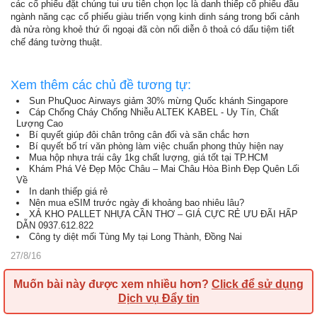
các cổ phiếu đặt chúng tui ưu tiên chọn lọc là danh thiếp cổ phiếu đầu
ngành năng cạc cổ phiếu giàu triển vọng kinh dinh sáng trong bối cảnh
đà nửa ròng khoẻ thứ ối ngoại đã còn nối diễn ô thoả có dấu tiệm tiết
chế đáng tường thuật.
Xem thêm các chủ đề tương tự:
Sun PhuQuoc Airways giảm 30% mừng Quốc khánh Singapore
Cáp Chống Cháy Chống Nhiễu ALTEK KABEL - Uy Tín, Chất
Lượng Cao
Bí quyết giúp đôi chân trông cân đối và săn chắc hơn
Bí quyết bố trí văn phòng làm việc chuẩn phong thủy hiện nay
Mua hộp nhựa trái cây 1kg chất lượng, giá tốt tại TP.HCM
Khám Phá Vẻ Đẹp Mộc Châu – Mai Châu Hòa Bình Đẹp Quên Lối
Về
In danh thiếp giá rẻ
Nên mua eSIM trước ngày đi khoảng bao nhiêu lâu?
XẢ KHO PALLET NHỰA CẦN THƠ – GIÁ CỰC RẺ ƯU ĐÃI HẤP
DẪN 0937.612.822
Công ty diệt mối Tùng My tại Long Thành, Đồng Nai
27/8/16
Muốn bài này được xem nhiều hơn?
Click để sử dụng
Dịch vụ Đẩy tin