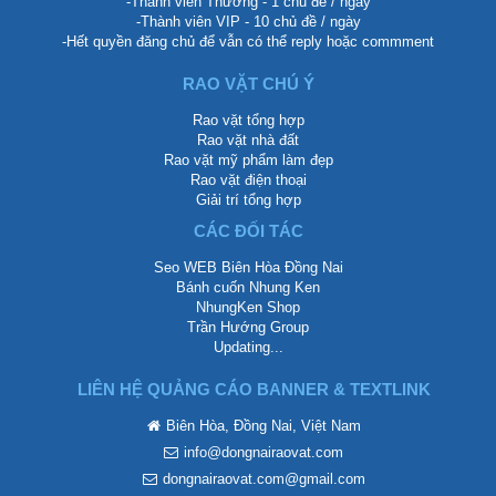
-Thành viên Thường - 1 chủ đề / ngày
-Thành viên VIP - 10 chủ đề / ngày
-Hết quyền đăng chủ để vẫn có thể reply hoặc commment
RAO VẶT CHÚ Ý
Rao vặt tổng hợp
Rao vặt nhà đất
Rao vặt mỹ phẩm làm đẹp
Rao vặt điện thoại
Giải trí tổng hợp
CÁC ĐỐI TÁC
Seo WEB Biên Hòa Đồng Nai
Bánh cuốn Nhung Ken
NhungKen Shop
Trần Hướng Group
Updating...
LIÊN HỆ QUẢNG CÁO BANNER & TEXTLINK
Biên Hòa, Đồng Nai, Việt Nam
info@dongnairaovat.com
dongnairaovat.com@gmail.com