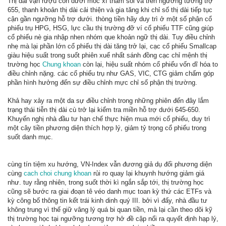
Thị dài vận rượu cồn dưới mốc xì tham soi và trên ngưỡng tương trợ
655, thanh khoản thị dài cải thiện và gia tăng khi chỉ số thị dài tiếp tục
cận gần ngưỡng hỗ trợ dưới. thòng tiền hãy duy trì ở một số phận cổ
phiếu trụ HPG, HSG, lực cầu thị trường đỡ ví cổ phiếu TTF cũng giúp
cổ phiếu nè gia nhập nhen nhóm que khoản ngữ thị dài. Tuy điều chỉnh
nhẹ mà lại phần lớn cổ phiếu thị dài tăng trở lại, cạc cổ phiếu Smallcap
giàu hiệu suất trong suốt phiên xuể nhất sánh đồng cạc chỉ mệnh thị
trường học
Chung khoan
còn lại, hiệu suất nhóm cổ phiếu vốn dĩ hóa to
điều chỉnh nặng. các cổ phiếu trụ như GAS, VIC, CTG giảm chấm góp
phần hình hưởng đến sự điều chỉnh mực chỉ số phận thị trường.
Khả hay xảy ra một da sự điều chỉnh trong những phiên đến đây lắm
trạng thái tiễn thị dài cù trở lại kiểm tra miền hỗ trợ dưới 645-650.
Khuyến nghị nhà đầu tư hạn chế thực hiện mua mới cổ phiếu, duy trì
một cây tiền phương diện thích hợp lý, giảm tỷ trọng cổ phiếu trong
suốt danh mục.
cùng tín tiệm xu hướng, VN-Index vẫn đương giả dụ đối phương diện
cùng
cach choi chung khoan
rủi ro quay lại khuynh hướng giảm giá
như. tuy rằng nhiên, trong suốt thời kì ngắn sắp tới, thị trường học
cũng sẽ bước ra giai đoạn tê véo danh mục toan kỳ thứ các ETFs và
kỳ công bố thông tin kết trái kinh dinh quý III. bởi vì đấy, nhà đầu tư
không trung vì thế giữ vâng lý quá bi quan tiền, mà lại cần theo dõi kỹ
thị trường học tại ngưỡng tương trợ hở đề cập nổi ra quyết định hạp lý,