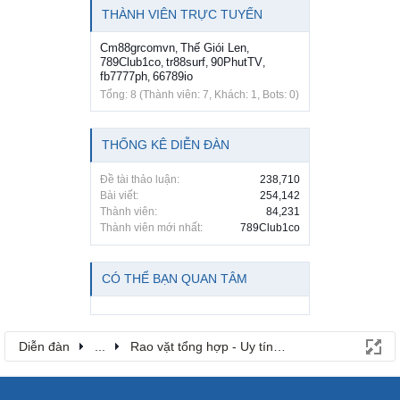
THÀNH VIÊN TRỰC TUYẾN
Cm88grcomvn
Thế Giói Len
,
,
789Club1co
tr88surf
90PhutTV
,
,
,
fb7777ph
66789io
,
Tổng: 8 (Thành viên: 7, Khách: 1, Bots: 0)
THỐNG KÊ DIỄN ĐÀN
Đề tài thảo luận:
238,710
Bài viết:
254,142
Thành viên:
84,231
Thành viên mới nhất:
789Club1co
CÓ THỂ BẠN QUAN TÂM
Diễn đàn
...
Rao vặt tổng hợp - Uy tín - Miễn phí