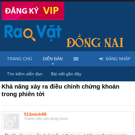
TRANG CHỦ
DIỄN ĐÀN
ĐĂNG NHẬP
Diễn đàn
...
Rao vặt tổng hợp - Uy tín - Miễn phí
Tìm kiếm diễn đàn
Bài viết gần đây
Khả năng xảy ra điều chỉnh chứng khoán
trong phiên tới
513minh89
Thành viên xây dựng 4rum