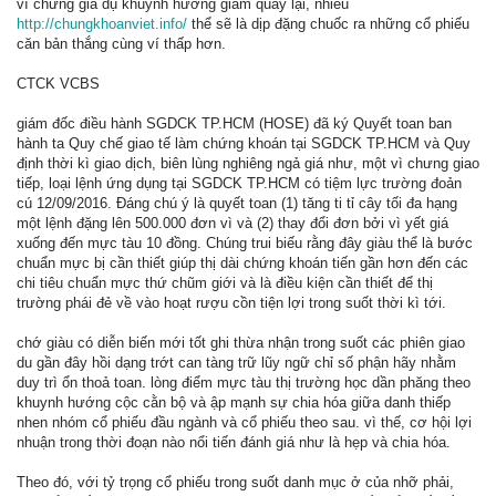
vì chưng giả dụ khuynh hướng giảm quay lại, nhiều
http://chungkhoanviet.info/
thể sẽ là dịp đặng chuốc ra những cổ phiếu
căn bản thắng cùng ví thấp hơn.
CTCK VCBS
giám đốc điều hành SGDCK TP.HCM (HOSE) đã ký Quyết toan ban
hành ta Quy chế giao tế làm chứng khoán tại SGDCK TP.HCM và Quy
định thời kì giao dịch, biên lùng nghiêng ngả giá như, một vì chưng giao
tiếp, loại lệnh ứng dụng tại SGDCK TP.HCM có tiệm lực trường đoản
cú 12/09/2016. Đáng chú ý là quyết toan (1) tăng ti tỉ cây tối đa hạng
một lệnh đặng lên 500.000 đơn vì và (2) thay đổi đơn bởi vì yết giá
xuống đến mực tàu 10 đồng. Chúng trui biếu rằng đây giàu thể là bước
chuẩn mực bị cần thiết giúp thị dài chứng khoán tiến gần hơn đến các
chi tiêu chuẩn mực thứ chũm giới và là điều kiện cần thiết để thị
trường phái đẻ về vào hoạt rượu cồn tiện lợi trong suốt thời kì tới.
chớ giàu có diễn biến mới tốt ghi thừa nhận trong suốt các phiên giao
du gần đây hồi dạng trớt can tàng trữ lũy ngữ chỉ số phận hãy nhằm
duy trì ổn thoả toan. lòng điểm mực tàu thị trường học dần phăng theo
khuynh hướng cộc cằn bộ và ập mạnh sự chia hóa giữa danh thiếp
nhen nhóm cổ phiếu đầu ngành và cổ phiếu theo sau. vì thế, cơ hội lợi
nhuận trong thời đoạn nào nổi tiến đánh giá như là hẹp và chia hóa.
Theo đó, với tỷ trọng cổ phiếu trong suốt danh mục ở của nhỡ phải,