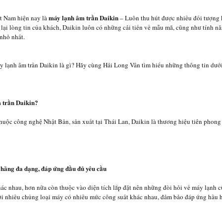
máy lạnh âm trần Daikin
ệt Nam hiện nay là
– Luôn thu hút được nhiều đối tượng 
 lại lòng tin của khách, Daikin luôn có những cải tiến về mẫu mã, cũng như tính 
 nhỏ nhất.
 lạnh âm trần Daikin là gì? Hãy cùng Hải Long Vân tìm hiểu những thông tin dưới
 trần Daikin?
huộc công nghệ Nhật Bản, sản xuất tại Thái Lan, Daikin là thương hiệu tiên phong
 hãng đa dạng, đáp ứng đầu đủ yêu cầu
ác nhau, hơn nữa còn thuộc vào diện tích lắp đặt nên những đòi hỏi về máy lạnh 
đời nhiều chủng loại máy có nhiều mức công suất khác nhau, đảm bảo đáp ứng hầu