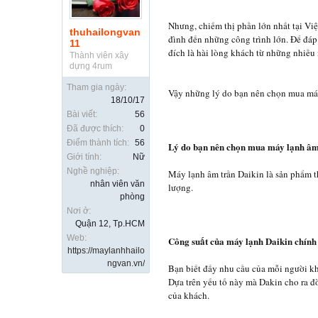
Nhưng, chiếm thị phần lớn nhất tại Vi
thuhailongvan
đình đến những công trình lớn. Để đáp
11
đích là hài lòng khách từ những nhiều
Thành viên xây
dựng 4rum
Tham gia ngày:
Vậy những lý do bạn nên chọn mua máy
18/10/17
Bài viết:
56
Đã được thích:
0
Điểm thành tích:
56
Lý do bạn nên chọn mua máy lạnh âm
Giới tính:
Nữ
Nghề nghiệp:
Máy lạnh âm trần Daikin là sản phẩm t
nhân viên văn
lượng.
phòng
Nơi ở:
Quận 12, Tp.HCM
Web:
Công suất của máy lạnh Daikin chính
https://maylanhhailo
ngvan.vn/
Bạn biết đấy nhu cầu của mỗi người kh
Dựa trên yếu tố này mà Dakin cho ra 
của khách.