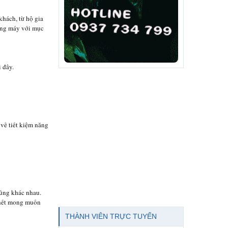
khách, từ hộ gia
năng máy với mục
 đây.
 về tiết kiệm năng
cũng khác nhau.
 hết mong muốn
THÀNH VIÊN TRỰC TUYẾN