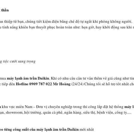
 thần
an thiệp từ bạn, chúng tiết kiệm điện bằng chế độ tự ngắt khi phòng không người.
 tính năng khiến bạn thuyết phục hoàn toàn như: hẹn giờ, hay khởi động sau khi mấ
 tiệc cưới sang trọng
máy lạnh âm trần Daikin
 mua
. Khi có nhu cầu cần tư vấn thêm về giá cũng như tí
Hotline 0909 787 022 Mr Hoàng
c tiếp đến
(24/24) Chúng tôi sẽ hỗ trợ tốt nhất c
n
máy l
khu vực miền Nam – Đơn vị chuyên nghiệp trong thi công lắp đặt hệ thống
ạn, showroom, hội trường, quán cà phê, ngân hàng, siêu thị, bệnh viện, công ty.....
theo từng công suất của máy lạnh âm trần Daikin
mới nhất