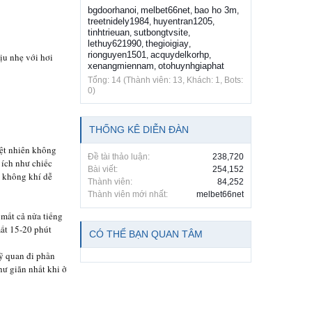
bgdoorhanoi
melbet66net
bao ho 3m
,
,
,
treetnidely1984
huyentran1205
,
,
tinhtrieuan
sutbongtvsite
,
,
lethuy621990
thegioigiay
,
,
rionguyen1501
acquydelkorhp
,
,
ịu nhẹ với hơi
xenangmiennam
otohuynhgiaphat
,
Tổng: 14 (Thành viên: 13, Khách: 1, Bots:
0)
THỐNG KÊ DIỄN ĐÀN
yệt nhiên không
Đề tài thảo luận:
238,720
 ích như chiếc
Bài viết:
254,152
a không khí dễ
Thành viên:
84,252
Thành viên mới nhất:
melbet66net
mất cả nửa tiếng
mất 15-20 phút
CÓ THỂ BẠN QUAN TÂM
ỹ quan đi phần
hư giãn nhất khi ở