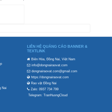
LIÊN HỆ QUẢNG CÁO BANNER &
TEXTLINK
Biên Hòa, Đồng Nai, Việt Nam
ẹp
info@dongnairaovat.com
dongnairaovat.com@gmail.com
https://dongnairaovat.com
Rao vặt Đồng Nai
 Nai
Zalo: 0937 734 799
Telegram: TranHuongCloud