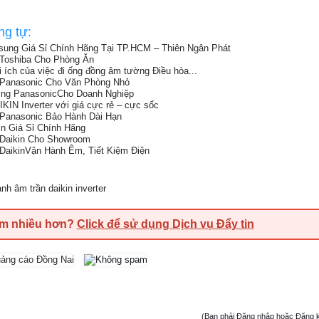
ng tự:
ung Giá Sỉ Chính Hãng Tại TP.HCM – Thiên Ngân Phát
Toshiba Cho Phòng Ăn
 ích của việc đi ống đồng âm tường Điều hòa...
 Panasonic Cho Văn Phòng Nhỏ
ng PanasonicCho Doanh Nghiệp
N Inverter với giá cực rẻ – cực sốc
Panasonic Bảo Hành Dài Hạn
n Giá Sỉ Chính Hãng
 Daikin Cho Showroom
DaikinVận Hành Êm, Tiết Kiệm Điện
nh âm trần daikin inverter
em nhiều hơn?
Click để sử dụng Dịch vụ Đẩy tin
(Bạn phải Đăng nhập hoặc Đăng ký đ