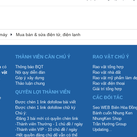
 máy
Mua bán & sửa điện tử, điện lạnh
THÀNH VIÊN CẦN CHÚ Ý
RAO VẶT CHÚ Ý
n
có
Thông báo BQT
Rao vặt tổng hợp
 vặt
Nội quy diễn đàn
Rao vặt nhà đất
.
Góp ý xây dựng
Rao vặt mỹ phẩm làm đ
Thảo luận chung
Rao vặt điện thoại
Giải trí tổng hợp
QUYỀN LỢI THÀNH VIÊN
CÁC ĐỐI TÁC
Được chèn 1 link dofollow bài viết
Được chèn 1 link dofollow chữ ký
Seo WEB Biên Hòa Đồng
Chú ý:
Bánh cuốn Nhung Ken
-Đăng 3 bài mới có quyền chèn link
NhungKen Shop
-Thành viên Thường - 1 chủ đề / ngày
Trần Hướng Group
-Thành viên VIP - 10 chủ đề / ngày
Updating...
-Hết quyền đăng chủ để vẫn có thể