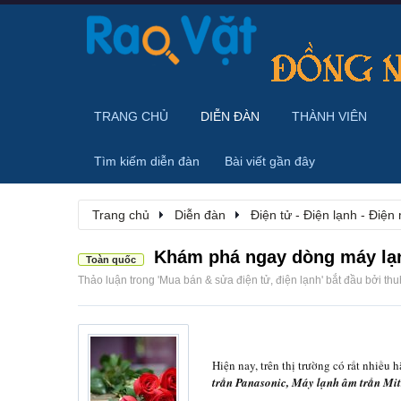
TRANG CHỦ
DIỄN ĐÀN
THÀNH VIÊN
Tìm kiếm diễn đàn
Bài viết gần đây
Trang chủ
Diễn đàn
Điện tử - Điện lạnh - Điện
Khám phá ngay dòng máy lạn
Toàn quốc
Thảo luận trong '
Mua bán & sửa điện tử, điện lạnh
' bắt đầu bởi
thu
Hiện nay, trên thị trường có rất nhiều 
trần Panasonic, Máy lạnh âm trần Mit