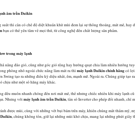
ạnh âm trần Daikin
 suất thì cần có chế độ diệt khuẩn khử mùi đem lại sự thông thoáng, mát mẻ, hay d
in
bạn có thể yên tâm về mọi thứ, từ công nghệ đến chất lượng sản phẩm.
low trong máy lạnh
khả năng đảo gió, cũng như góc gió rộng hay hướng quạt chia làm nhiều hướng tu
máy lạnh Daikin chính hãng
rong phòng nhỏ ngoài chức năng làm mát ra thì
có lợi
nén Swing tạo ra những điều kỳ diệu nhất, êm, mạnh mẽ. Ngoài ra. Chúng giúp tạo r
hó chịu như một số hãng máy khác.
ũng đều muốn nhanh chóng đến nơi mát mẻ, thế nhưng chiếc nhiều khi máy lạnh cũ 
máy lạnh âm trần Daikin
bạn. Nhưng với
, tần số Inverter cho phép đổi nhanh, chỉ 
ránh được mùi, cùng với những vết bụi bám trên máy, khiến chúng mất thẩm mỹ, m
 Daikin
, chúng không tồn, giữ lại những mùi khó chịu, mang lại những phút giây t