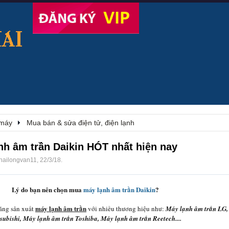
 máy
Mua bán & sửa điện tử, điện lạnh
h âm trần Daikin HÓT nhất hiện nay
hailongvan11
,
22/3/18
.
Lý do bạn nên chọn mua
máy lạnh âm trần Daikin
?
máy lạnh âm trần
hãng sản xuất
với nhiều thương hiệu như:
Máy lạnh âm trần LG,
subishi, Máy lạnh âm trần Toshiba, Máy lạnh âm trần Reetech....