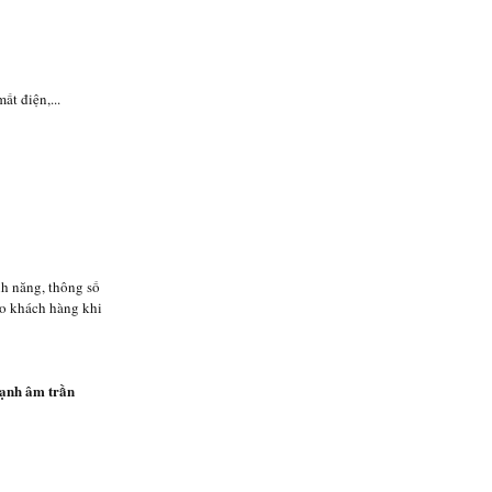
t điện,...
nh năng, thông số
ho khách hàng khi
ạnh âm trần