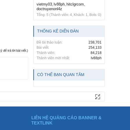
vietmy03
lv88ph
hitclgrcom
,
,
,
doctruyenonl4z
Tổng: 5 (Thành viên: 4, Khách: 1, Bots: 0)
THỐNG KÊ DIỄN ĐÀN
Đề tài thảo luận:
238,701
Bài viết:
254,133
ể trả lời bài viết.)
Thành viên:
84,218
Thành viên mới nhất:
lv88ph
CÓ THỂ BẠN QUAN TÂM
LIÊN HỆ QUẢNG CÁO BANNER &
TEXTLINK