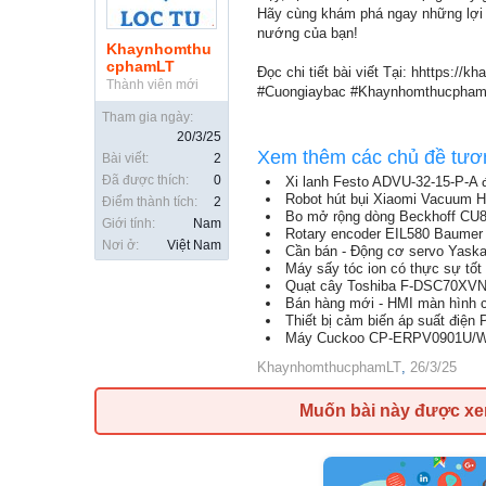
Hãy cùng khám phá ngay những lợi í
nướng của bạn!
Khaynhomthu
cphamLT
Đọc chi tiết bài viết Tại: hhttps:/
Thành viên mới
#Cuongiaybac #Khaynhomthucpham
Tham gia ngày:
20/3/25
Xem thêm các chủ đề tươ
Bài viết:
2
Đã được thích:
0
Xi lanh Festo ADVU-32-15-P-A 
Robot hút bụi Xiaomi Vacuum H
Điểm thành tích:
2
Bo mở rộng dòng Beckhoff CU880
Giới tính:
Nam
Rotary encoder EIL580 Baumer g
Nơi ở:
Việt Nam
Cần bán - Động cơ servo Ya
Máy sấy tóc ion có thực sự tố
Quạt cây Toshiba F-DSC70XVN(W
Bán hàng mới - HMI màn hình 
Thiết bị cảm biến áp suất điệ
Máy Cuckoo CP-ERPV0901U/WHVN
KhaynhomthucphamLT
,
26/3/25
Muốn bài này được x