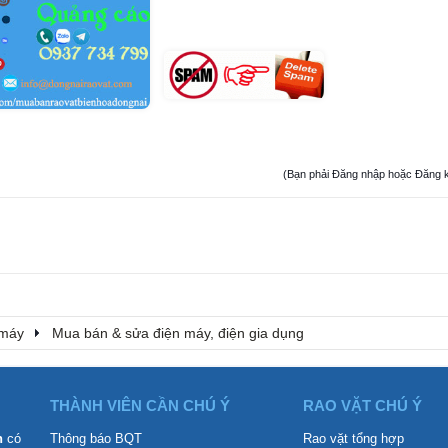
(Bạn phải Đăng nhập hoặc Đăng ký đ
 máy
Mua bán & sửa điện máy, điện gia dụng
THÀNH VIÊN CẦN CHÚ Ý
RAO VẶT CHÚ Ý
n
có
Thông báo BQT
Rao vặt tổng hợp