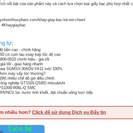
ch nổi bật của sản phẩm này và cách lựa chọn loại giấy bạc phù hợp nhất 
/khaynhomthucpham.com/khay-giay-bac-lot-noi-chien/
 #Khaygiaybac
ng tự:
độ bền cao - chính hãng
50 có cụm lau xoay kép tốc độ cao
0-0010 chính hiệu - giá tốt
iá tốt - giao hàng nhanh
skawa SGMSV-30ADV-YA11 mới 100%
t hơn máy sấy tóc thường?
) nhiều chế độ gió điều chỉnh
công nghiệp GT1555-QSBD mitsubishi
n PS1000-R06L-Q SMC
CV lọc nước tinh khiết, đạt chuẩn uống trực tiếp
em nhiều hơn?
Click để sử dụng Dịch vụ Đẩy tin