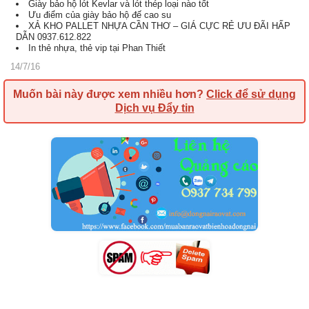
Giày bảo hộ lót Kevlar và lót thép loại nào tốt
Ưu điểm của giày bảo hộ đế cao su
XẢ KHO PALLET NHỰA CẦN THƠ – GIÁ CỰC RẺ ƯU ĐÃI HẤP
DẪN 0937.612.822
In thẻ nhựa, thẻ vip tại Phan Thiết
14/7/16
Muốn bài này được xem nhiều hơn?
Click để sử dụng
Dịch vụ Đẩy tin