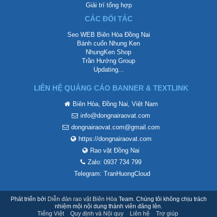
Giải trí tổng hợp
CÁC ĐỐI TÁC
Seo WEB Biên Hòa Đồng Nai
Bánh cuốn Nhung Ken
NhungKen Shop
Trần Hướng Group
Updating...
LIÊN HỆ QUẢNG CÁO BANNER & TEXTLINK
Biên Hòa, Đồng Nai, Việt Nam
info@dongnairaovat.com
dongnairaovat.com@gmail.com
https://dongnairaovat.com
Rao vặt Đồng Nai
Zalo: 0937 734 799
Telegram: TranHuongCloud
Phát triển bởi
Diễn đàn rao vặt Biên Hòa
Team. Chúng tôi không chịu trách
nhiệm mội nội dung thành viên đăng lên.
Tiếng Việt
Quy định và Nội quy
Liên hệ
Trợ giúp