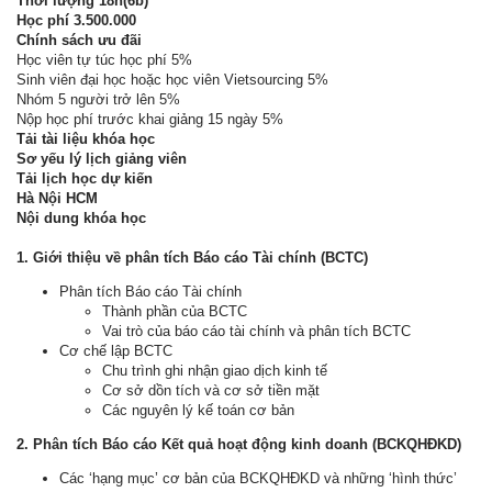
Thời lượng
18h(6b)
Học phí
3.500.000
Chính sách ưu đãi
Học viên tự túc học phí 5%
Sinh viên đại học hoặc học viên Vietsourcing 5%
Nhóm 5 người trở lên 5%
Nộp học phí trước khai giảng 15 ngày 5%
Tải tài liệu khóa học
Sơ yếu lý lịch giảng viên
Tải lịch học dự kiến
Hà Nội HCM
Nội dung khóa học
1. Giới thiệu về phân tích Báo cáo Tài chính (BCTC)
Phân tích Báo cáo Tài chính
Thành phần của BCTC
Vai trò của báo cáo tài chính và phân tích BCTC
Cơ chế lập BCTC
Chu trình ghi nhận giao dịch kinh tế
Cơ sở dồn tích và cơ sở tiền mặt
Các nguyên lý kế toán cơ bản
2. Phân tích Báo cáo Kết quả hoạt động kinh doanh (BCKQHĐKD)
Các ‘hạng mục’ cơ bản của BCKQHĐKD và những ‘hình thức’