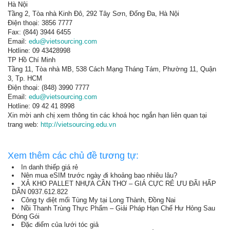
Hà Nội
Tầng 2, Tòa nhà Kinh Đô, 292 Tây Sơn, Đống Đa, Hà Nội
Điện thoại: 3856 7777
Fax: (844) 3944 6455
Email:
edu@vietsourcing.com
Hotline: 09 43428998
TP Hồ Chí Minh
Tầng 11, Tòa nhà MB, 538 Cách Mạng Tháng Tám, Phường 11, Quận
3, Tp. HCM
Điện thoại: (848) 3990 7777
Email:
edu@vietsourcing.com
Hotline: 09 42 41 8998
Xin mời anh chị xem thông tin các khoá học ngắn hạn liên quan tại
trang web:
http://vietsourcing.edu.vn
Xem thêm các chủ đề tương tự:
In danh thiếp giá rẻ
Nên mua eSIM trước ngày đi khoảng bao nhiêu lâu?
XẢ KHO PALLET NHỰA CẦN THƠ – GIÁ CỰC RẺ ƯU ĐÃI HẤP
DẪN 0937.612.822
Công ty diệt mối Tùng My tại Long Thành, Đồng Nai
Nồi Thanh Trùng Thực Phẩm – Giải Pháp Hạn Chế Hư Hỏng Sau
Đóng Gói
Đặc điểm của lưới tóc giả