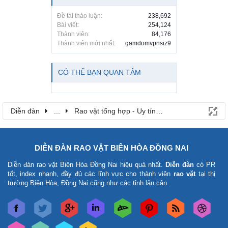
Đề tài thảo luận:
238,692
Bài viết:
254,124
Thành viên:
84,176
Thành viên mới nhất:
gamdomvpnsiz9
CÓ THỂ BẠN QUAN TÂM
Diễn đàn
...
Rao vặt tổng hợp - Uy tín - Miễn phí
DIỄN ĐÀN RAO VẶT BIÊN HÒA ĐỒNG NAI
Diễn đàn rao vặt Biên Hòa Đồng Nai
hiệu quả nhất.
Diễn đàn
có PR
tốt, index nhanh, đầy đủ các lĩnh vực cho thành viên
rao vặt
tại thị
trường Biên Hòa, Đồng Nai cũng như các tỉnh lân cận.