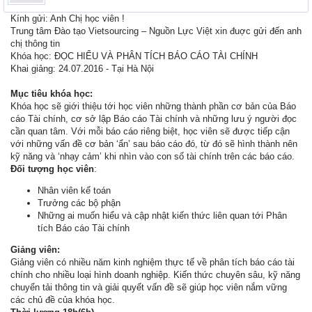
Kính gửi: Anh Chị học viên !
Trung tâm Đào tạo Vietsourcing – Nguồn Lực Việt xin đuợc gửi đến anh
chị thông tin
Khóa học: ĐỌC HIỂU VÀ PHÂN TÍCH BÁO CÁO TÀI CHÍNH
Khai giảng: 24.07.2016 - Tại Hà Nội
Mục tiêu khóa học:
Khóa học sẽ giới thiệu tới học viên những thành phần cơ bản của Báo
cáo Tài chính, cơ sở lập Báo cáo Tài chính và những lưu ý người đọc
cần quan tâm. Với mỗi báo cáo riêng biệt, học viên sẽ được tiếp cận
với những vấn đề cơ bản ‘ẩn’ sau báo cáo đó, từ đó sẽ hình thành nên
kỹ năng và ‘nhạy cảm’ khi nhìn vào con số tài chính trên các báo cáo.
Đối tượng học viên
:
Nhân viên kế toán
Trưởng các bộ phận
Những ai muốn hiểu và cập nhật kiến thức liên quan tới Phân
tích Báo cáo Tài chính
Giảng viên:
Giảng viên có nhiều năm kinh nghiệm thực tế về phân tích báo cáo tài
chính cho nhiều loại hình doanh nghiệp. Kiến thức chuyên sâu, kỹ năng
chuyển tải thông tin và giải quyết vấn đề sẽ giúp học viên nắm vững
các chủ đề của khóa học.