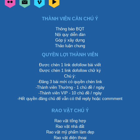
THÀNH VIÊN CẦN CHÚ Ý
Thông báo BQT
Nội quy diễn đàn
Góp ý xây dựng
Thảo luận chung
QUYỀN LỢI THÀNH VIÊN
Được chèn 1 link dofollow bài viết
Được chèn 1 link dofollow chữ ký
Chú ý:
-Đăng 3 bài mới có quyền chèn link
-Thành viên Thường - 1 chủ đề / ngày
-Thành viên VIP - 10 chủ đề / ngày
-Hết quyền đăng chủ để vẫn có thể reply hoặc commment
RAO VẶT CHÚ Ý
Rao vặt tổng hợp
Rao vặt nhà đất
Rao vặt mỹ phẩm làm đẹp
Rao vặt điện thoại