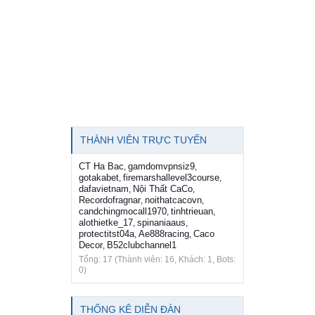
THÀNH VIÊN TRỰC TUYẾN
CT Ha Bac
gamdomvpnsiz9
,
,
gotakabet
firemarshallevel3course
,
,
dafavietnam
Nội Thất CaCo
,
,
Recordofragnar
noithatcacovn
,
,
candchingmocall1970
tinhtrieuan
,
,
alothietke_17
spinaniaaus
,
,
protectitst04a
Ae888racing
Caco
,
,
Decor
B52clubchannel1
,
Tổng: 17 (Thành viên: 16, Khách: 1, Bots:
0)
THỐNG KÊ DIỄN ĐÀN