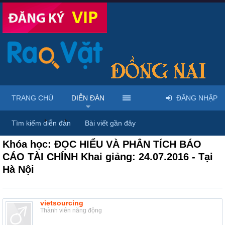
TRANG CHỦ
DIỄN ĐÀN
ĐĂNG NHẬP
Diễn đàn
...
Rao vặt tổng hợp - Uy tín - Miễn phí
Tìm kiếm diễn đàn
Bài viết gần đây
Khóa học: ĐỌC HIỂU VÀ PHÂN TÍCH BÁO
CÁO TÀI CHÍNH Khai giảng: 24.07.2016 - Tại
Hà Nội
vietsourcing
Thành viên năng động