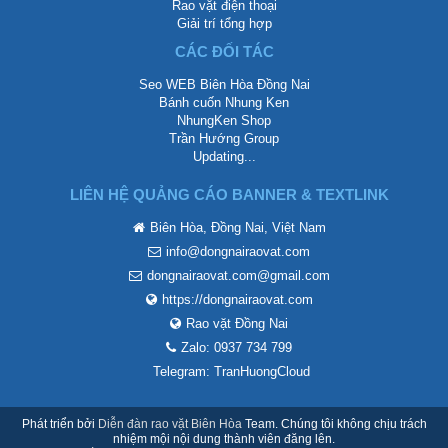
Rao vặt điện thoại
Giải trí tổng hợp
CÁC ĐỐI TÁC
Seo WEB Biên Hòa Đồng Nai
Bánh cuốn Nhung Ken
NhungKen Shop
Trần Hướng Group
Updating...
LIÊN HỆ QUẢNG CÁO BANNER & TEXTLINK
Biên Hòa, Đồng Nai, Việt Nam
info@dongnairaovat.com
dongnairaovat.com@gmail.com
https://dongnairaovat.com
Rao vặt Đồng Nai
Zalo: 0937 734 799
Telegram: TranHuongCloud
Phát triển bởi
Diễn đàn rao vặt Biên Hòa
Team. Chúng tôi không chịu trách
nhiệm mội nội dung thành viên đăng lên.