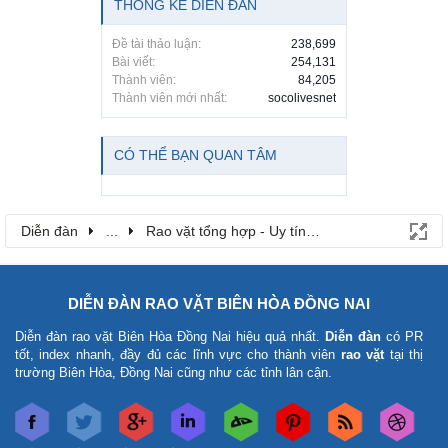
THỐNG KÊ DIỄN ĐÀN
Đề tài thảo luận:
238,699
Bài viết:
254,131
Thành viên:
84,205
Thành viên mới nhất:
socolivesnet
CÓ THỂ BẠN QUAN TÂM
Diễn đàn
...
Rao vặt tổng hợp - Uy tín - Miễn phí
DIỄN ĐÀN RAO VẶT BIÊN HÒA ĐỒNG NAI
Diễn đàn rao vặt Biên Hòa Đồng Nai
hiệu quả nhất.
Diễn đàn
có PR
tốt, index nhanh, đầy đủ các lĩnh vực cho thành viên
rao vặt
tại thị
trường Biên Hòa, Đồng Nai cũng như các tỉnh lân cận.