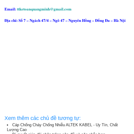
Email:
ttketoanquangminh@gmail.com
Địa chỉ: Số 7 – Ngách 47/4 – Ngõ 47 – Nguyên Hồng – Đống Đa – Hà Nội
Học kế toán tổng hợp ở đâu tốt, nên học kế toán thực hành tổng hợp ở đâu,
địa chỉ đào tạo kế toán tổng hợp thực hành, học kế toán tổng hợp thực hành
ở đâu uy tín, địa chỉ học kế toán thực hành tổng hợp tốt nhất, tại hà nội học
kế toán thực hành tổng hợp ở đâu tốt, học kế toán thực hành tổng hợp ở đâu
tốt nhất tại hà nội, địa chỉ học kế toán thực hành tổng hợp tốt nhất tại đống
đa, tại hà nội học kế toán thực hành ở đâu uy tín, tìm địa chỉ học kế toán
tổng hợp thực hành tốt, học kế toán tổng hợp thực hành ở đâu tốt, tại đống
đa học kế toán thực hành ở đâu tốt, trung tâm dạy kế toán thực hành tốt nhất,
lớp học kế toán thực hành uy tín tốt nhất, nên học kế toán thực tế ở đâu tốt,
địa chỉ học kế toán tổng hợp tốt nhất, học kế toán thực hành thực tế ở đâu
tốt, tại hà nội địa chỉ đào tạo kế toán tốt nhất, ở đâu dạy kế toán thực hành
tốt nhất, học kế toán thực hành thực tế ở đâu uy tín.
Xem thêm các chủ đề tương tự:
Cáp Chống Cháy Chống Nhiễu ALTEK KABEL - Uy Tín, Chất
Lượng Cao