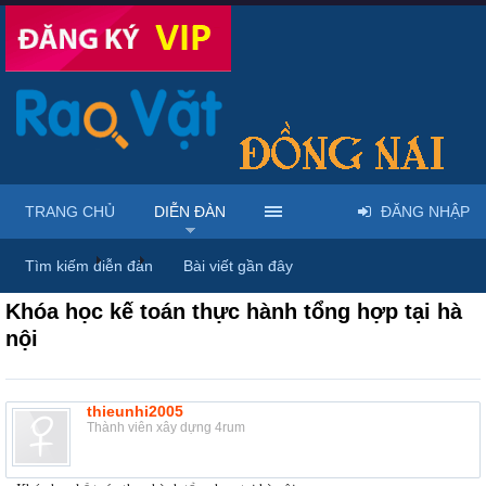
TRANG CHỦ
DIỄN ĐÀN
ĐĂNG NHẬP
Diễn đàn
...
Rao vặt tổng hợp - Uy tín - Miễn phí
Tìm kiếm diễn đàn
Bài viết gần đây
Khóa học kế toán thực hành tổng hợp tại hà
nội
thieunhi2005
Thành viên xây dựng 4rum