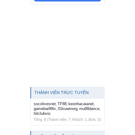
THÀNH VIÊN TRỰC TUYẾN
socolivesnet
TF88
keonhacaianet
,
,
,
gamebai99tv
01kuwinorg
mu88dance
,
,
,
hitclubvio
Tổng: 8 (Thành viên: 7, Khách: 1, Bots: 0)