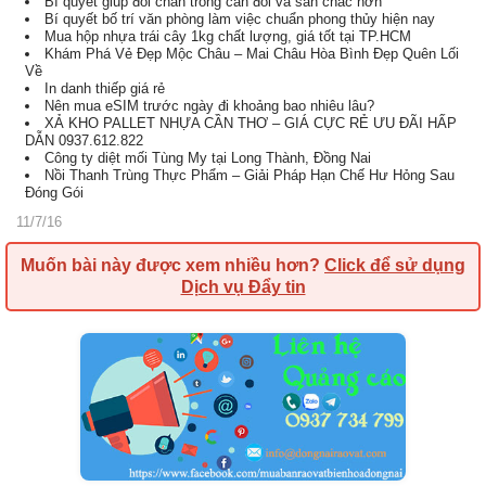
Bí quyết giúp đôi chân trông cân đối và săn chắc hơn
Bí quyết bố trí văn phòng làm việc chuẩn phong thủy hiện nay
Mua hộp nhựa trái cây 1kg chất lượng, giá tốt tại TP.HCM
Khám Phá Vẻ Đẹp Mộc Châu – Mai Châu Hòa Bình Đẹp Quên Lối
Về
In danh thiếp giá rẻ
Nên mua eSIM trước ngày đi khoảng bao nhiêu lâu?
XẢ KHO PALLET NHỰA CẦN THƠ – GIÁ CỰC RẺ ƯU ĐÃI HẤP
DẪN 0937.612.822
Công ty diệt mối Tùng My tại Long Thành, Đồng Nai
Nồi Thanh Trùng Thực Phẩm – Giải Pháp Hạn Chế Hư Hỏng Sau
Đóng Gói
11/7/16
Muốn bài này được xem nhiều hơn?
Click để sử dụng
Dịch vụ Đẩy tin