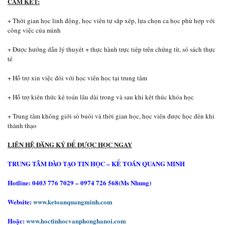
CAM KẾT:
+ Thời gian học linh động, học viên tự sắp xếp, lựa chọn ca học phù hợp với
công việc của mình
+ Được hướng dẫn lý thuyết + thực hành trực tiếp trên chứng từ, sổ sách thực
tế
+ Hỗ trợ xin việc đối với học viên học tại trung tâm
+ Hỗ trợ kiến thức kế toán lâu dài trong và sau khi kết thúc khóa học
+ Trung tâm không giới số buổi và thời gian học, học viên được học đến khi
thành thạo
LIÊN HỆ ĐĂNG KÝ ĐỂ ĐƯỢC HỌC NGAY
TRUNG TÂM ĐÀO TẠO TIN HỌC – KẾ TOÁN QUANG MINH
Hotline: 0403 776 7029 – 0974 726 568(Ms Nhung)
Website:
www.ketoanquangminh.com
Hoặc:
www.hoctinhocvanphonghanoi.com