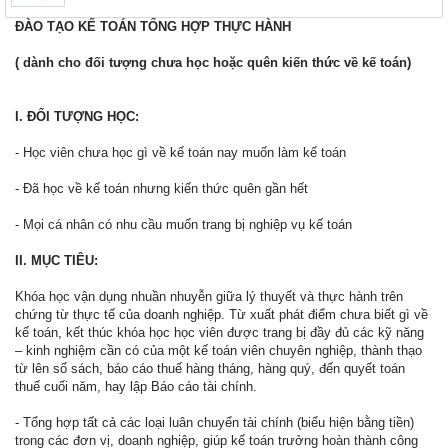
ĐÀO TẠO KẾ TOÁN TỔNG HỢP THỰC HÀNH
( dành cho đối tượng chưa học hoặc quên kiến thức về kế toán)
I. ĐỐI TƯỢNG HỌC:
- Học viên chưa học gì về kế toán nay muốn làm kế toán
- Đã học về kế toán nhưng kiến thức quên gần hết
- Mọi cá nhân có nhu cầu muốn trang bị nghiệp vụ kế toán
II. MỤC TIÊU:
Khóa học vận dụng nhuần nhuyễn giữa lý thuyết và thực hành trên
chứng từ thực tế của doanh nghiệp. Từ xuất phát điểm chưa biết gì về
kế toán, kết thúc khóa học học viên được trang bị đầy đủ các kỹ năng
– kinh nghiệm cần có của một kế toán viên chuyên nghiệp, thành thạo
từ lên sổ sách, báo cáo thuế hàng tháng, hàng quý, đến quyết toán
thuế cuối năm, hay lập Báo cáo tài chính.
- Tổng hợp tất cả các loại luân chuyển tài chính (biểu hiện bằng tiền)
trong các đơn vị, doanh nghiệp, giúp kế toán trưởng hoàn thành công