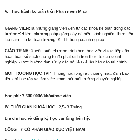
V. Thực hành kế toán trên Phần mềm Misa
GIẢNG VIÊN:
là những giảng viên đến từ các khoa kế toán trong các
trường ĐH lớn, phương pháp giảng dậy dễ hiểu, kinh nghiệm thực tiễn
lâu năm – là kế toán trưởng, KTTH trong doanh nghiệp
GIÁO TRÌNH:
Xuyên suốt chương trình học, học viên được tiếp cận
hoàn toàn sổ sách chứng từ đã phát sinh trên thực tế của doanh
nghiệp, được hướng dẫn sử lý các sổ liệu để lên báo cáo tài chính.
MÔI TRƯỜNG HỌC TẬP
: Phòng học rộng rãi, thoáng mát, đảm bảo
tiêu chí học tập và làm việc trong một môi trường chuyên nghiệp
Học phí: 3.300.000đ/khóa/học viên
IV. THỜI GIAN KHOÁ HỌC
: 2,5- 3 Tháng
Địa chỉ học và đăng ký học vui lòng liên hệ:
CÔNG TY CỔ PHẦN GIÁO DỤC VIỆT NAM