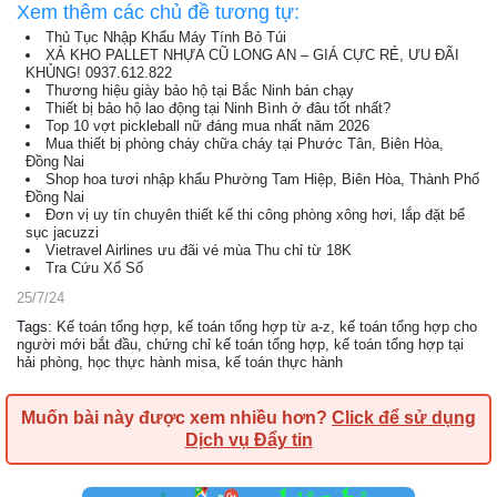
Xem thêm các chủ đề tương tự:
Thủ Tục Nhập Khẩu Máy Tính Bỏ Túi
XẢ KHO PALLET NHỰA CŨ LONG AN – GIÁ CỰC RẺ, ƯU ĐÃI
KHỦNG! 0937.612.822
Thương hiệu giày bảo hộ tại Bắc Ninh bán chạy
Thiết bị bảo hộ lao động tại Ninh Bình ở đâu tốt nhất?
Top 10 vợt pickleball nữ đáng mua nhất năm 2026
Mua thiết bị phòng cháy chữa cháy tại Phước Tân, Biên Hòa,
Đồng Nai
Shop hoa tươi nhập khẩu Phường Tam Hiệp, Biên Hòa, Thành Phố
Đồng Nai
Đơn vị uy tín chuyên thiết kế thi công phòng xông hơi, lắp đặt bể
sục jacuzzi
Vietravel Airlines ưu đãi vé mùa Thu chỉ từ 18K
Tra Cứu Xổ Số
25/7/24
Tags
:
Kế toán tổng hợp
,
kế toán tổng hợp từ a-z
,
kế toán tổng hợp cho
người mới bắt đầu
,
chứng chỉ kế toán tổng hợp
,
kế toán tổng hợp tại
hải phòng
,
học thực hành misa
,
kế toán thực hành
Muốn bài này được xem nhiều hơn?
Click để sử dụng
Dịch vụ Đẩy tin