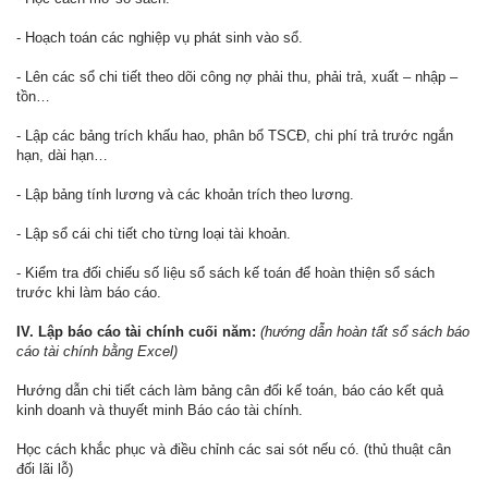
- Hoạch toán các nghiệp vụ phát sinh vào sổ.
- Lên các sổ chi tiết theo dõi công nợ phải thu, phải trả, xuất – nhập –
tồn…
- Lập các bảng trích khấu hao, phân bổ TSCĐ, chi phí trả trước ngắn
hạn, dài hạn…
- Lập bảng tính lương và các khoản trích theo lương.
- Lập sổ cái chi tiết cho từng loại tài khoản.
- Kiểm tra đối chiếu số liệu sổ sách kế toán để hoàn thiện sổ sách
trước khi làm báo cáo.
IV. Lập báo cáo tài chính cuối năm:
(hướng dẫn hoàn tất sổ sách báo
cáo tài chính bằng Excel)
Hướng dẫn chi tiết cách làm bảng cân đối kế toán, báo cáo kết quả
kinh doanh và thuyết minh Báo cáo tài chính.
Học cách khắc phục và điều chỉnh các sai sót nếu có. (thủ thuật cân
đối lãi lỗ)