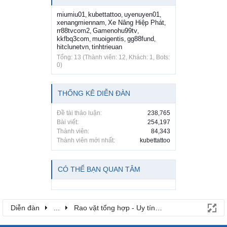
miumiu01
kubettattoo
uyenuyen01
,
,
,
xenangmiennam
Xe Nâng Hiệp Phát
,
,
rr88tvcom2
Gamenohu99tv
,
,
kkfbq3com
muoigentis
gg88fund
,
,
,
hitclunetvn
tinhtrieuan
,
Tổng: 13 (Thành viên: 12, Khách: 1, Bots:
0)
THỐNG KÊ DIỄN ĐÀN
Đề tài thảo luận:
238,765
Bài viết:
254,197
Thành viên:
84,343
Thành viên mới nhất:
kubettattoo
CÓ THỂ BẠN QUAN TÂM
Diễn đàn
...
Rao vặt tổng hợp - Uy tín - Miễn phí