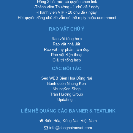
-Đăng 3 bài mới có quyền chèn link
-Thành viên Thường - 1 chủ đề / ngày
-Thành viên VIP - 10 chủ đề / ngày
-Hết quyền đăng chủ để vẫn có thể reply hoặc commment
RAO VẶT CHÚ Ý
Rao vặt tổng hợp
Rao vặt nhà đất
Rao vặt mỹ phẩm làm đẹp
Rao vặt điện thoại
Giải trí tổng hợp
CÁC ĐỐI TÁC
Seo WEB Biên Hòa Đồng Nai
Bánh cuốn Nhung Ken
NhungKen Shop
Trần Hướng Group
Updating...
LIÊN HỆ QUẢNG CÁO BANNER & TEXTLINK
Biên Hòa, Đồng Nai, Việt Nam
info@dongnairaovat.com