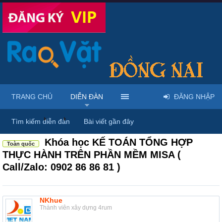
TRANG CHỦ
DIỄN ĐÀN
ĐĂNG NHẬP
Diễn đàn
...
Rao vặt tổng hợp - Uy tín - Miễn phí
Tìm kiếm diễn đàn
Bài viết gần đây
Khóa học KẾ TOÁN TỔNG HỢP
Toàn quốc
THỰC HÀNH TRÊN PHẦN MỀM MISA (
Call/Zalo: 0902 86 86 81 )
NKhue
Thành viên xây dựng 4rum