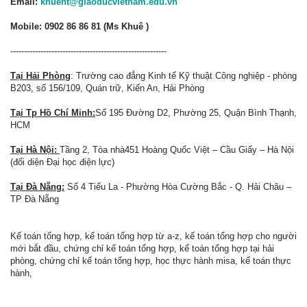
Email:
khuent@giaoducvietnam.edu.vn
Mobile: 0902 86 86 81 (Ms Khuê )
---------------------------------------------------------
Tại Hải Phòng
: Trường cao đẳng Kinh tế Kỹ thuật Công nghiệp - phòng
B203, số 156/109, Quán trữ, Kiến An, Hải Phòng
Tại Tp Hồ Chí Minh:
Số 195 Đường D2, Phường 25, Quận Bình Thạnh,
HCM
Tại Hà Nội:
Tầng 2, Tòa nhà451 Hoàng Quốc Việt – Cầu Giấy – Hà Nội
(đối diện Đại học điện lực)
Tại Đà Nẵng:
Số 4 Tiểu La - Phường Hòa Cường Bắc - Q. Hải Châu –
TP Đà Nẵng
Kế toán tổng hợp, kế toán tổng hợp từ a-z, kế toán tổng hợp cho người
mới bắt đầu, chứng chỉ kế toán tổng hợp, kế toán tổng hợp tại hải
phòng, chứng chỉ kế toán tổng hợp, học thực hành misa, kế toán thực
hành,