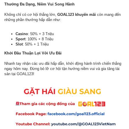
Thưởng Đa Dạng, Niềm Vui Song Hành
Không chỉ có cơ hội thắng lớn,
GOAL123 khuyến mãi
còn mang đến
những phần thưởng hấp dẫn như:
Casino
: 50% + 3 Triệu
Sport
: 100% + 8 Triệu
Slot
: 50% + 1 Triệu
Khởi Đầu Thuận Lợi Với Ưu Đãi
Nhanh tay nhận các ưu đãi hấp dẫn, khởi động hành trình chiến thắng
ngay hôm nay. Đừng bỏ lỡ cơ hội tận hưởng niềm vui và gia tăng tài
sản tại GOAL123!