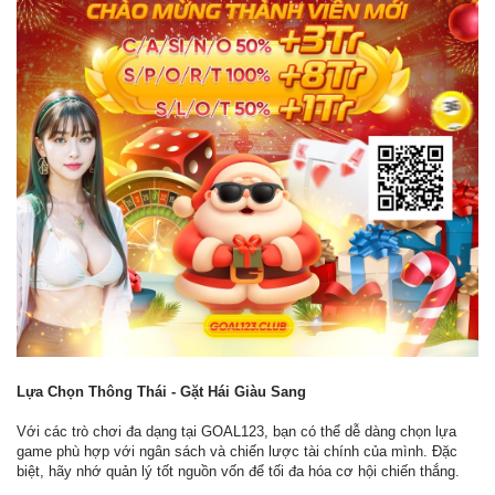
Lựa Chọn Thông Thái - Gặt Hái Giàu Sang
Với các trò chơi đa dạng tại GOAL123, bạn có thể dễ dàng chọn lựa
game phù hợp với ngân sách và chiến lược tài chính của mình. Đặc
biệt, hãy nhớ quản lý tốt nguồn vốn để tối đa hóa cơ hội chiến thắng.