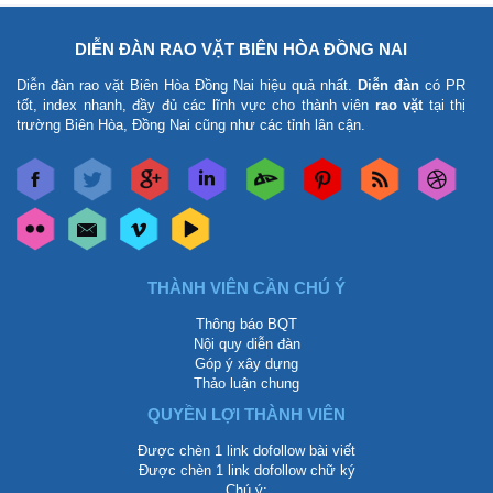
DIỄN ĐÀN RAO VẶT BIÊN HÒA ĐỒNG NAI
Diễn đàn rao vặt Biên Hòa Đồng Nai
hiệu quả nhất.
Diễn đàn
có PR
tốt, index nhanh, đầy đủ các lĩnh vực cho thành viên
rao vặt
tại thị
trường Biên Hòa, Đồng Nai cũng như các tỉnh lân cận.
THÀNH VIÊN CẦN CHÚ Ý
Thông báo BQT
Nội quy diễn đàn
Góp ý xây dựng
Thảo luận chung
QUYỀN LỢI THÀNH VIÊN
Được chèn 1 link dofollow bài viết
Được chèn 1 link dofollow chữ ký
Chú ý: