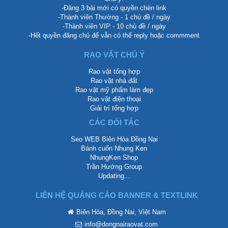
-Đăng 3 bài mới có quyền chèn link
-Thành viên Thường - 1 chủ đề / ngày
-Thành viên VIP - 10 chủ đề / ngày
-Hết quyền đăng chủ để vẫn có thể reply hoặc commment
RAO VẶT CHÚ Ý
Rao vặt tổng hợp
Rao vặt nhà đất
Rao vặt mỹ phẩm làm đẹp
Rao vặt điện thoại
Giải trí tổng hợp
CÁC ĐỐI TÁC
Seo WEB Biên Hòa Đồng Nai
Bánh cuốn Nhung Ken
NhungKen Shop
Trần Hướng Group
Updating...
LIÊN HỆ QUẢNG CÁO BANNER & TEXTLINK
Biên Hòa, Đồng Nai, Việt Nam
info@dongnairaovat.com