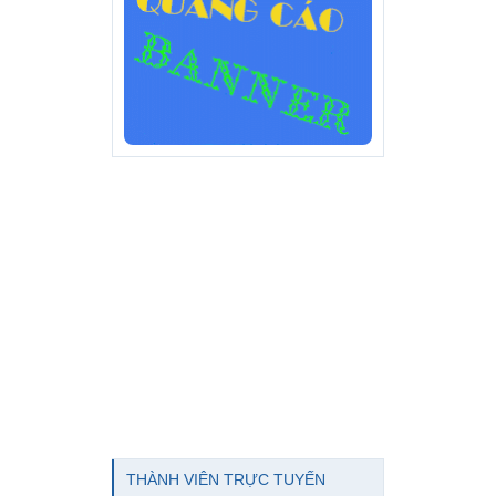
THÀNH VIÊN TRỰC TUYẾN