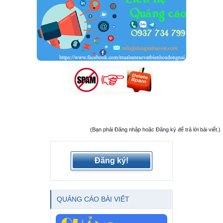
(Bạn phải Đăng nhập hoặc Đăng ký để trả lời bài viết.)
Đăng ký!
QUẢNG CÁO BÀI VIẾT