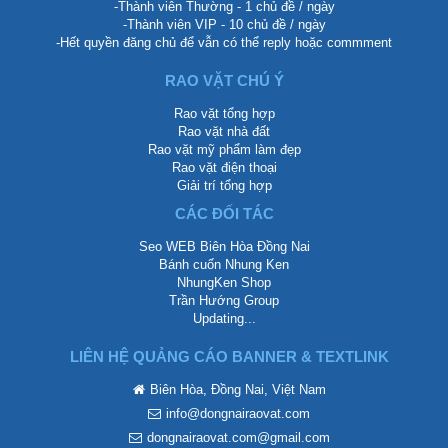
-Thành viên Thường - 1 chủ đề / ngày
-Thành viên VIP - 10 chủ đề / ngày
-Hết quyền đăng chủ để vẫn có thể reply hoặc commment
RAO VẶT CHÚ Ý
Rao vặt tổng hợp
Rao vặt nhà đất
Rao vặt mỹ phẩm làm đẹp
Rao vặt điện thoại
Giải trí tổng hợp
CÁC ĐỐI TÁC
Seo WEB Biên Hòa Đồng Nai
Bánh cuốn Nhung Ken
NhungKen Shop
Trần Hướng Group
Updating...
LIÊN HỆ QUẢNG CÁO BANNER & TEXTLINK
Biên Hòa, Đồng Nai, Việt Nam
info@dongnairaovat.com
dongnairaovat.com@gmail.com