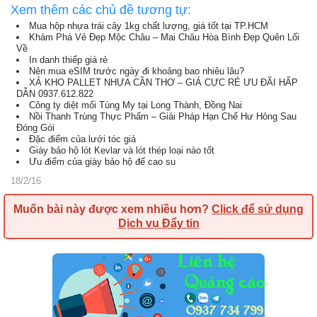
Xem thêm các chủ đề tương tự:
Mua hộp nhựa trái cây 1kg chất lượng, giá tốt tại TP.HCM
Khám Phá Vẻ Đẹp Mộc Châu – Mai Châu Hòa Bình Đẹp Quên Lối
Về
In danh thiếp giá rẻ
Nên mua eSIM trước ngày đi khoảng bao nhiêu lâu?
XẢ KHO PALLET NHỰA CẦN THƠ – GIÁ CỰC RẺ ƯU ĐÃI HẤP
DẪN 0937.612.822
Công ty diệt mối Tùng My tại Long Thành, Đồng Nai
Nồi Thanh Trùng Thực Phẩm – Giải Pháp Hạn Chế Hư Hỏng Sau
Đóng Gói
Đặc điểm của lưới tóc giả
Giày bảo hộ lót Kevlar và lót thép loại nào tốt
Ưu điểm của giày bảo hộ đế cao su
18/2/16
Muốn bài này được xem nhiều hơn?
Click để sử dụng
Dịch vụ Đẩy tin