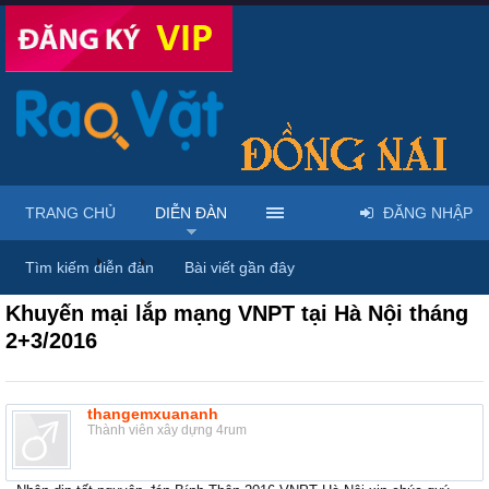
TRANG CHỦ
DIỄN ĐÀN
ĐĂNG NHẬP
Diễn đàn
...
Rao vặt tổng hợp - Uy tín - Miễn phí
Tìm kiếm diễn đàn
Bài viết gần đây
Khuyến mại lắp mạng VNPT tại Hà Nội tháng
2+3/2016
thangemxuananh
Thành viên xây dựng 4rum