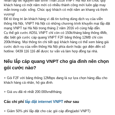
Nhân dịp tết nguyên đán Bính Thân 2016 VNPT Hà Nội xin chúc quý
khách hàng có một năm mới có nhiều thành công mới luôn gặp may
mắn trong cuộc sống. Chúc quý khách có một năm an khang và thịnh
vượng!
Để tỏ lòng tri ân khách hàng vì đã tin tưởng dùng dịch vụ của viễn
thông Hà Nội, VNPT Hà Nội có những chương trình khuyến mại lắp đặt
mạng VNPT tại Hà Nội trong tháng 2 năm 2016 vô cùng hấp dẫn.
Cụ thể gói cước ADSL VNPT chỉ còn có 150k/tháng băng thông 4Mb,
đặc biệt gói cước cáp quang VNPT F2F băng thông 12MB chỉ còn
200k/tháng. Mọi thông tin chi tiết quý khách hàng có thể xem bảng giá
cước dịch vụ của viễn thông Hà Nội phía dưới hoặc gọi điện đến số
hotline: 0439 116 116 để được tư vấn và làm hợp đồng tại nhà.
Nếu lắp cáp quang VNPT cho gia đình nên chọn
gói cước nào?
+ Gói F2F với băng thông 12Mbps đang là sự lựa chọn hàng đầu cho
khách hàng cá nhân, hộ gia đình.
+ Giá ưu đãi rẻ nhất 200.000vnđ/tháng.
Các chi phí
lắp đặt internet VNPT
như sau
+ Giảm 50% phí lắp đặt cho các gói cáp đồng(adsl VNPT)