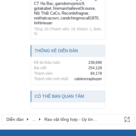
CT Ha Bac
gamdomvpnsiz9
,
,
gotakabet
firemarshallevel3course
,
,
Nội Thất CaCo
Recordofragnar
,
,
noithatcacovn
candchingmocall1970
,
,
tinhtrieuan
Tổng: 20 (Thành viên: 19, Khách: 1, Bots:
0)
THỐNG KÊ DIỄN ĐÀN
Đề tài thảo luận:
238,696
Bài viết:
254,128
Thành viên:
84,178
Thành viên mới nhất:
cablescrapbuyer
CÓ THỂ BẠN QUAN TÂM
Diễn đàn
...
Rao vặt tổng hợp - Uy tín - Miễn phí