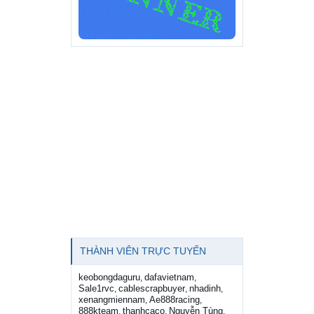
THÀNH VIÊN TRỰC TUYẾN
keobongdaguru
dafavietnam
,
,
Sale1rvc
cablescrapbuyer
nhadinh
,
,
,
xenangmiennam
Ae888racing
,
,
888kteam
thanhcaco
Nguyễn Tùng
,
,
,