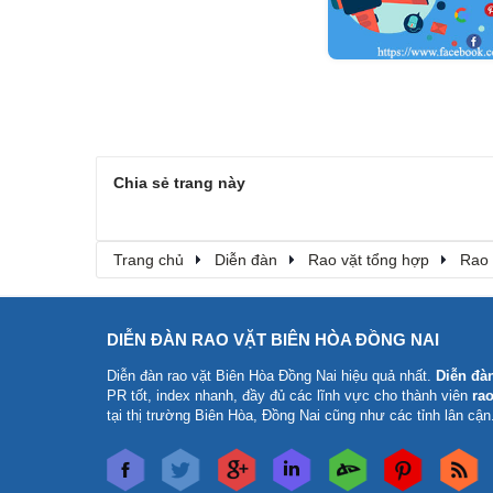
Chia sẻ trang này
Trang chủ
Diễn đàn
Rao vặt tổng hợp
Rao 
DIỄN ĐÀN RAO VẶT BIÊN HÒA ĐỒNG NAI
Diễn đàn rao vặt Biên Hòa Đồng Nai
hiệu quả nhất.
Diễn đà
PR tốt, index nhanh, đầy đủ các lĩnh vực cho thành viên
rao
tại thị trường Biên Hòa, Đồng Nai cũng như các tỉnh lân cận