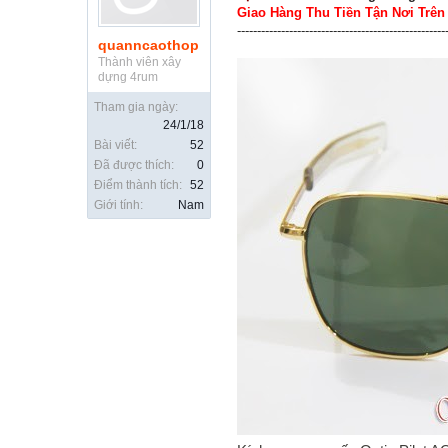
Giao Hàng Thu Tiền Tận Nơi Trê
----------------------------------------------------
quanncaothop
Thành viên xây
dựng 4rum
Tham gia ngày:
24/1/18
Bài viết:
52
Đã được thích:
0
Điểm thành tích:
52
Giới tính:
Nam