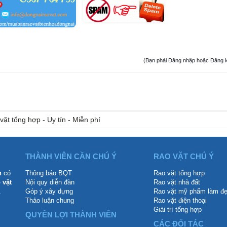
(Bạn phải Đăng nhập hoặc Đăng ký đ
vặt tổng hợp - Uy tín - Miễn phí
THÀNH VIÊN CẦN CHÚ Ý
RAO VẶT CHÚ Ý
n
có
Thông báo BQT
Rao vặt tổng hợp
 vặt
Nội quy diễn đàn
Rao vặt nhà đất
.
Góp ý xây dựng
Rao vặt mỹ phẩm làm đ
Thảo luận chung
Rao vặt điện thoại
Giải trí tổng hợp
QUYỀN LỢI THÀNH VIÊN
CÁC ĐỐI TÁC