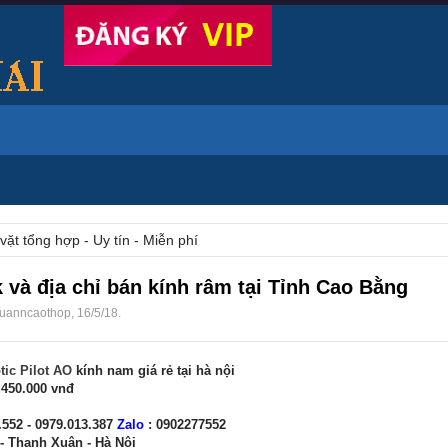
vặt tổng hợp - Uy tín - Miễn phí
 và địa chỉ bán kính râm tại Tỉnh Cao Bằng
uanncaothop
,
16/5/18
.
ic Pilot AO
kính nam giá rẻ tại hà nội
 450.000 vnđ
.552 - 0979.013.387
Zalo
: 0902277552
- Thanh Xuân - Hà Nội