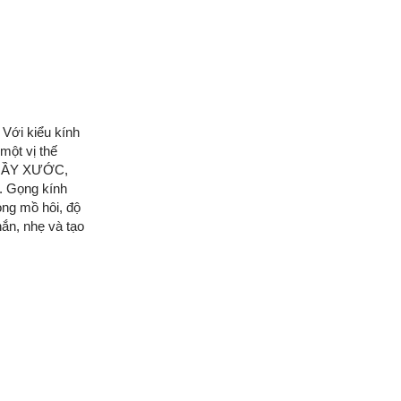
 Với kiểu kính
một vị thế
 TRẦY XƯỚC,
. Gọng kính
ong mồ hôi, độ
ắn, nhẹ và tạo