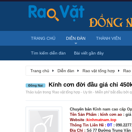
TRANG CHỦ
DIỄN ĐÀN
THÀNH VIÊN
Tìm kiếm diễn đàn
Bài viết gần đây
Trang chủ
Diễn đàn
Rao vặt tổng hợp
Rao 
Kính cơn đời đầu giá chỉ 450k
Đồng Nai
Thảo luận trong '
Rao vặt tổng hợp - Uy tín - Miễn phí
' bắt đầu bởi
q
Chuyến bán
Kính nam cao cấp Opt
Tên Sản Phẩm : kính cơn ao
: giá
Website :
kinhmatnam.top
Thông Tin Liên Hê :
ĐT
: 090.2277
Địa Chỉ :
Số 77 Đường Trung Văn 