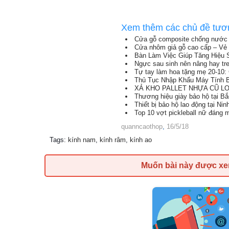
Xem thêm các chủ đề tươ
Cửa gỗ composite chống nước 
Cửa nhôm giả gỗ cao cấp – Vẻ 
Bàn Làm Việc Giúp Tăng Hiệu 
Ngực sau sinh nên nâng hay tr
Tự tay làm hoa tặng mẹ 20-10: 
Thủ Tục Nhập Khẩu Máy Tính B
XẢ KHO PALLET NHỰA CŨ LON
Thương hiệu giày bảo hộ tại B
Thiết bị bảo hộ lao động tại Nin
Top 10 vợt pickleball nữ đáng
quanncaothop
,
16/5/18
Tags
:
kính nam
,
kính râm
,
kính ao
Muốn bài này được x