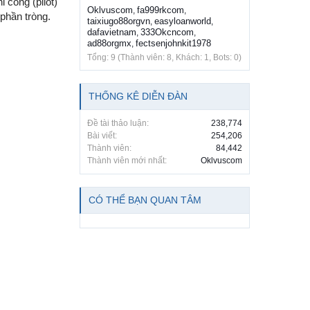
 công (pilot)
Oklvuscom
fa999rkcom
,
,
 phần tròng.
taixiugo88orgvn
easyloanworld
,
,
dafavietnam
333Okcncom
,
,
ad88orgmx
fectsenjohnkit1978
,
Tổng: 9 (Thành viên: 8, Khách: 1, Bots: 0)
THỐNG KÊ DIỄN ĐÀN
Đề tài thảo luận:
238,774
Bài viết:
254,206
Thành viên:
84,442
Thành viên mới nhất:
Oklvuscom
CÓ THỂ BẠN QUAN TÂM