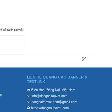
ể trả lời bài viết.)
LIÊN HỆ QUẢNG CÁO BANNER &
TEXTLINK
Biên Hòa, Đồng Nai, Việt Nam
ẹp
info@dongnairaovat.com
dongnairaovat.com@gmail.com
https://dongnairaovat.com