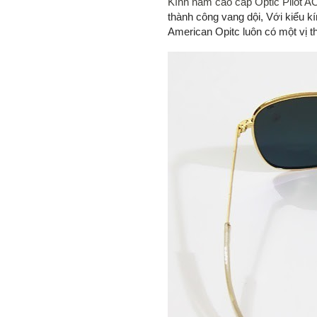
Kính nam cao cấp Optic Pilot A
thành công vang dội, Với kiểu k
American Opitc luôn có một vị th