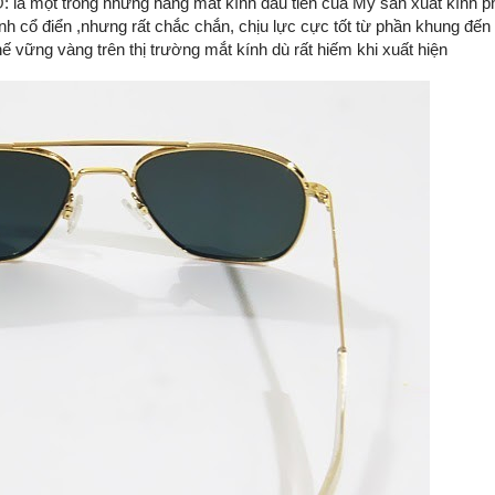
O
: là một trong những hãng mắt kính đầu tiên của Mỹ sản xuất kính phi
ính cổ điển ,nhưng rất chắc chắn, chịu lực cực tốt từ phần khung đến
ế vững vàng trên thị trường mắt kính dù rất hiếm khi xuất hiện