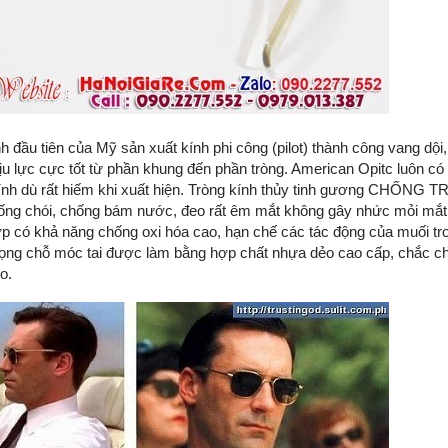
 đầu tiên của Mỹ sản xuất kính phi công (pilot) thành công vang dội,
ịu lực cực tốt từ phần khung đến phần tròng. American Opitc luôn có 
kính dù rất hiếm khi xuất hiện. Tròng kính thủy tinh gương CHỐNG
ống chói, chống bám nước, đeo rất êm mắt không gây nhức mỏi mắt
 lớp có khả năng chống oxi hóa cao, hạn chế các tác động của muối tr
ọng chỗ móc tai được làm bằng hợp chất nhựa dẻo cao cấp, chắc ch
o.