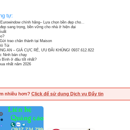
ng tự:
Eurowindow chính hãng– Lựa chọn bền đẹp cho...
đẹp sang trọng, bền vững cho nhà ở hiện đại
Suất
eo?
Gửi trao chân thành tại Maison
ỏ Túi
G AN – GIÁ CỰC RẺ, ƯU ĐÃI KHỦNG! 0937.612.822
ắc Ninh bán chạy
h Bình ở đâu tốt nhất?
 mua nhất năm 2026
em nhiều hơn?
Click để sử dụng Dịch vụ Đẩy tin