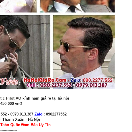
ic Pilot AO
kính nam giá rẻ tại hà nội
 450.000 vnđ
.552 - 0979.013.387
Zalo
: 0902277552
- Thanh Xuân - Hà Nội
n Toàn Quốc Đảm Bảo Uy Tín
---------------