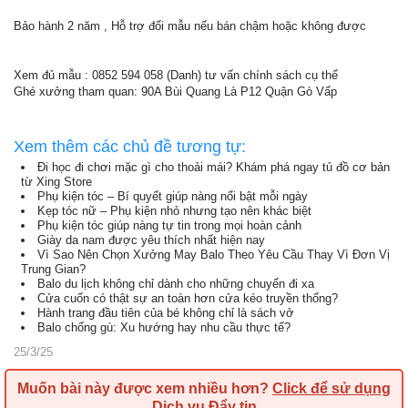
Bảo hành 2 năm , Hỗ trợ đổi mẫu nếu bán chậm hoặc không được
Xem đủ mẫu : 0852 594 058 (Danh) tư vấn chính sách cụ thể
Ghé xưởng tham quan: 90A Bùi Quang Là P12 Quận Gò Vấp
Xem thêm các chủ đề tương tự:
Đi học đi chơi mặc gì cho thoải mái? Khám phá ngay tủ đồ cơ bản
từ Xing Store
Phụ kiện tóc – Bí quyết giúp nàng nổi bật mỗi ngày
Kẹp tóc nữ – Phụ kiện nhỏ nhưng tạo nên khác biệt
Phụ kiện tóc giúp nàng tự tin trong mọi hoàn cảnh
Giày da nam được yêu thích nhất hiện nay
Vì Sao Nên Chọn Xưởng May Balo Theo Yêu Cầu Thay Vì Đơn Vị
Trung Gian?
Balo du lịch không chỉ dành cho những chuyến đi xa
Cửa cuốn có thật sự an toàn hơn cửa kéo truyền thống?
Hành trang đầu tiên của bé không chỉ là sách vở
Balo chống gù: Xu hướng hay nhu cầu thực tế?
25/3/25
Muốn bài này được xem nhiều hơn?
Click để sử dụng
Dịch vụ Đẩy tin