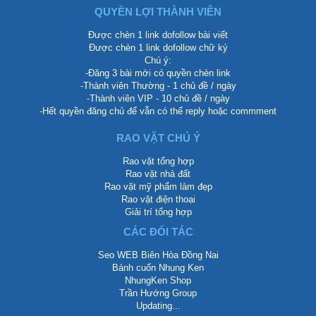
QUYỀN LỢI THÀNH VIÊN
Được chèn 1 link dofollow bài viết
Được chèn 1 link dofollow chữ ký
Chú ý:
-Đăng 3 bài mới có quyền chèn link
-Thành viên Thường - 1 chủ đề / ngày
-Thành viên VIP - 10 chủ đề / ngày
-Hết quyền đăng chủ để vẫn có thể reply hoặc commment
RAO VẶT CHÚ Ý
Rao vặt tổng hợp
Rao vặt nhà đất
Rao vặt mỹ phẩm làm đẹp
Rao vặt điện thoại
Giải trí tổng hợp
CÁC ĐỐI TÁC
Seo WEB Biên Hòa Đồng Nai
Bánh cuốn Nhung Ken
NhungKen Shop
Trần Hướng Group
Updating...