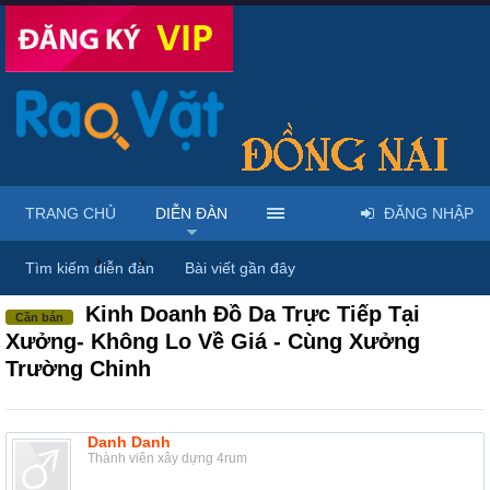
TRANG CHỦ
DIỄN ĐÀN
ĐĂNG NHẬP
Diễn đàn
...
Mua bán thời trang nam nữ
Tìm kiếm diễn đàn
Bài viết gần đây
Kinh Doanh Đồ Da Trực Tiếp Tại
Cần bán
Xưởng- Không Lo Về Giá - Cùng Xưởng
Trường Chinh
Danh Danh
Thành viên xây dựng 4rum