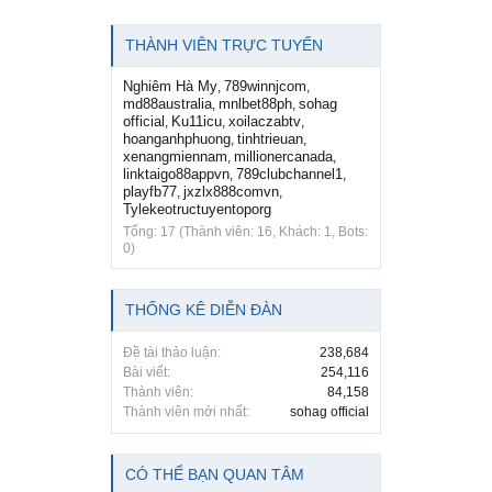
THÀNH VIÊN TRỰC TUYẾN
Nghiêm Hà My
789winnjcom
,
,
md88australia
mnlbet88ph
sohag
,
,
official
Ku11icu
xoilaczabtv
,
,
,
hoanganhphuong
tinhtrieuan
,
,
xenangmiennam
millionercanada
,
,
linktaigo88appvn
789clubchannel1
,
,
playfb77
jxzlx888comvn
,
,
Tylekeotructuyentoporg
Tổng: 17 (Thành viên: 16, Khách: 1, Bots:
0)
THỐNG KÊ DIỄN ĐÀN
Đề tài thảo luận:
238,684
Bài viết:
254,116
Thành viên:
84,158
Thành viên mới nhất:
sohag official
CÓ THỂ BẠN QUAN TÂM