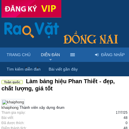
TRANG CHỦ
DIỄN ĐÀN
ĐĂNG NHẬP
Diễn đàn
...
Rao vặt tổng hợp - Uy tín - Miễn phí
Tìm kiếm diễn đàn
Bài viết gần đây
Làm bảng hiệu Phan Thiết - đẹp,
Toàn quốc
chất lượng, giá tốt
khaiphong
Thành viên xây dựng 4rum
Tham gia ngày:
17/7/25
Bài viết:
48
Đã được thích:
0
Điểm thành tích:
48