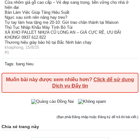
Cửa nhôm giả gỗ cao cấp – Vẻ đẹp sang trọng, bền vững cho nhà ở
hiện đại
Bàn Làm Việc Giúp Tăng Hiệu Suất
Ngực sau sinh nên nâng hay treo?
Tự tay làm hoa tặng mẹ 20-10: Gửi trao chân thành tại Maison
Thủ Tục Nhập Khẩu Máy Tính Bỏ Túi
XẢ KHO PALLET NHỰA CŨ LONG AN – GIÁ CỰC RẺ, ƯU ĐÃI
KHỦNG! 0937.612.822
Thương hiệu giày bảo hộ tại Bắc Ninh bán chạy
khaiphong
,
15/8/25
#1
Tags
:
bang hieu
Muốn bài này được xem nhiều hơn?
Click để sử dụng
Dịch vụ Đẩy tin
(Bạn phải Đăng nhập hoặc Đăng ký để trả lời bài viết.)
Chia sẻ trang này