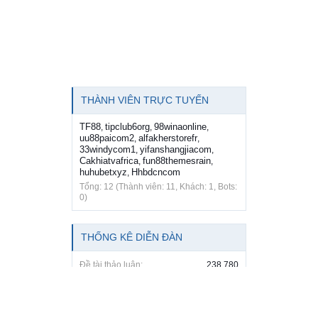
THÀNH VIÊN TRỰC TUYẾN
TF88
tipclub6org
98winaonline
,
,
,
uu88paicom2
alfakherstorefr
,
,
33windycom1
yifanshangjiacom
,
,
Cakhiatvafrica
fun88themesrain
,
,
huhubetxyz
Hhbdcncom
,
Tổng: 12 (Thành viên: 11, Khách: 1, Bots:
0)
THỐNG KÊ DIỄN ĐÀN
Đề tài thảo luận:
238,780
Bài viết:
254,212
Thành viên:
84,509
Thành viên mới nhất:
98winaonline