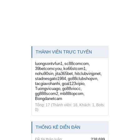
THÀNH VIÊN TRỰC TUYẾN
luongsontvfun1
sc88comcom
,
,
39betcomcyou
ko66stcom1
,
,
nohu90sin
jita365bet
hitclubvinjpnet
,
,
,
stadnesgato1984
go88clubshopvn
,
,
tacgiavohanhi
goal123vipio
,
,
Tuongvicuago
go88viocc
,
,
gg888scom2
mb88topcom
,
,
Bongdanetcam
Tổng: 17 (Thành viên: 16, Khách: 1, Bots:
0)
THỐNG KÊ DIỄN ĐÀN
Đề tài thảo luận:
238,699