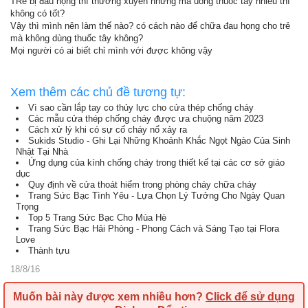
TRẻ bị đau họng thì thường xuyên nhưng mà uống thuốc tây nhiều thì
không có tốt?
Vậy thì mình nên làm thế nào? có cách nào để chữa đau họng cho trẻ
mà không dùng thuốc tây không?
Mọi người có ai biết chỉ mình với được không vậy
Xem thêm các chủ đề tương tự:
Vì sao cần lắp tay co thủy lực cho cửa thép chống cháy
Các mẫu cửa thép chống cháy được ưa chuộng năm 2023
Cách xử lý khi có sự cố cháy nổ xảy ra
Sukids Studio - Ghi Lại Những Khoảnh Khắc Ngọt Ngào Của Sinh
Nhật Tại Nhà
Ứng dụng của kính chống cháy trong thiết kế tại các cơ sở giáo
dục
Quy định về cửa thoát hiểm trong phòng cháy chữa cháy
Trang Sức Bạc Tình Yêu - Lựa Chọn Lý Tưởng Cho Ngày Quan
Trọng
Top 5 Trang Sức Bạc Cho Mùa Hè
Trang Sức Bạc Hải Phòng - Phong Cách và Sáng Tạo tại Flora
Love
Thành tựu
18/8/16
Muốn bài này được xem nhiều hơn?
Click để sử dụng