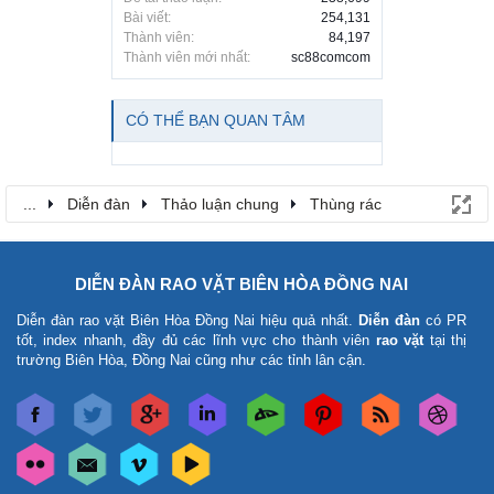
Bài viết:
254,131
Thành viên:
84,197
Thành viên mới nhất:
sc88comcom
CÓ THỂ BẠN QUAN TÂM
...
Diễn đàn
Thảo luận chung
Thùng rác
DIỄN ĐÀN RAO VẶT BIÊN HÒA ĐỒNG NAI
Diễn đàn rao vặt Biên Hòa Đồng Nai
hiệu quả nhất.
Diễn đàn
có PR
tốt, index nhanh, đầy đủ các lĩnh vực cho thành viên
rao vặt
tại thị
trường Biên Hòa, Đồng Nai cũng như các tỉnh lân cận.