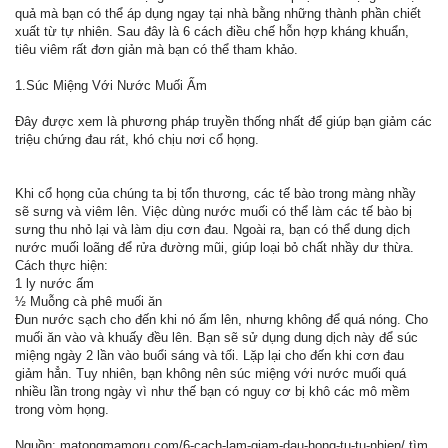
quả mà bạn có thể áp dụng ngay tại nhà bằng những thành phần chiết
xuất từ tự nhiên. Sau đây là 6 cách điều chế hỗn hợp kháng khuẩn,
tiêu viêm rất đơn giản mà bạn có thể tham khảo.
1.Súc Miệng Với Nước Muối Ấm
Đây được xem là phương pháp truyền thống nhất để giúp bạn giảm các
triệu chứng đau rát, khó chịu nơi cổ họng.
Khi cổ họng của chúng ta bị tổn thương, các tế bào trong màng nhầy
sẽ sưng và viêm lên. Việc dùng nước muối có thể làm các tế bào bị
sưng thu nhỏ lại và làm dịu cơn đau. Ngoài ra, bạn có thể dung dịch
nước muối loãng để rửa đường mũi, giúp loại bỏ chất nhầy dư thừa.
Cách thực hiện:
1 ly nước ấm
½ Muỗng cà phê muối ăn
Đun nước sạch cho đến khi nó ấm lên, nhưng không để quá nóng. Cho
muối ăn vào và khuấy đều lên. Bạn sẽ sử dụng dung dịch này để súc
miệng ngày 2 lần vào buổi sáng và tối. Lặp lại cho đến khi cơn đau
giảm hẳn. Tuy nhiên, bạn không nên súc miệng với nước muối quá
nhiều lần trong ngày vì như thế bạn có nguy cơ bị khô các mô mềm
trong vòm họng.
Nguồn: matongmamoru.com/6-cach-lam-giam-dau-hong-tu-tu-nhien/ tìm