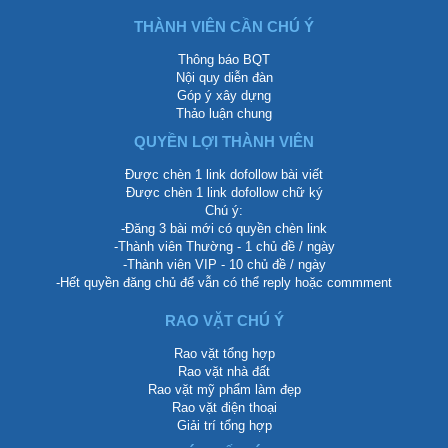
THÀNH VIÊN CẦN CHÚ Ý
Thông báo BQT
Nội quy diễn đàn
Góp ý xây dựng
Thảo luận chung
QUYỀN LỢI THÀNH VIÊN
Được chèn 1 link dofollow bài viết
Được chèn 1 link dofollow chữ ký
Chú ý:
-Đăng 3 bài mới có quyền chèn link
-Thành viên Thường - 1 chủ đề / ngày
-Thành viên VIP - 10 chủ đề / ngày
-Hết quyền đăng chủ để vẫn có thể reply hoặc commment
RAO VẶT CHÚ Ý
Rao vặt tổng hợp
Rao vặt nhà đất
Rao vặt mỹ phẩm làm đẹp
Rao vặt điện thoại
Giải trí tổng hợp