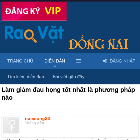
TRANG CHỦ
DIỄN ĐÀN
ĐĂNG NHẬP
...
Diễn đàn
Thảo luận chung
Thùng rác
Tìm kiếm diễn đàn
Bài viết gần đây
Làm giảm đau họng tốt nhất là phương pháp
nào
namcung33
Thành viên