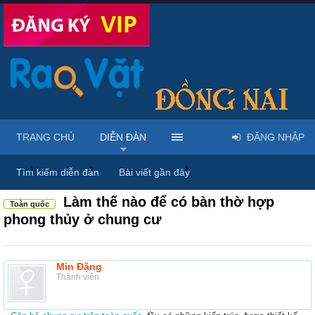
TRANG CHỦ
DIỄN ĐÀN
ĐĂNG NHẬP
...
Diễn đàn
Thảo luận chung
Thùng rác
Tìm kiếm diễn đàn
Bài viết gần đây
Làm thế nào để có bàn thờ hợp
Toàn quốc
phong thủy ở chung cư
Min Đặng
Thành viên