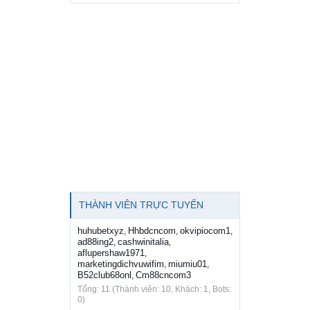
THÀNH VIÊN TRỰC TUYẾN
huhubetxyz
Hhbdcncom
okvipiocom1
,
,
,
ad88ing2
cashwinitalia
,
,
aflupershaw1971
,
marketingdichvuwifim
miumiu01
,
,
B52club68onl
Cm88cncom3
,
Tổng: 11 (Thành viên: 10, Khách: 1, Bots:
0)