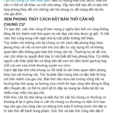
Căn hộ chung cư trên toàn quốc
đều có những kiến trúc được thiết kế
sẵn vì thế nó rất khác so với nhà riêng. Vậy làm thế nào để có bàn thờ
hợp phong thủy đối với những căn hộ chung cư để mang đến tài lộc
cho gia đình.
XEM PHONG THỦY CÁCH ĐẶT BÀN THỜ CĂN HỘ
CHUNG CƯ
Từ bao đời, việc thờ cúng tổ tiên mang ý nghĩa tâm linh vô cùng thiêng
liêng đã trở thành một thói quen và nét đẹp văn hóa được gì giữ. Vì thế
việc thờ cúng trong mỗi ngôi nhà là một phần không thể thiếu.
Tuy nhiên với những căn hộ chung cư thì cách đặt phong thủy theo
phong thủy sẽ vất vả hơn bởi khi chủ đầu tư xây dựng thì sẽ không
quan tâm đến không gian bàn thờ trong căn hộ. Thường họ sẽ để cho
các chủ nhân tự quyết định bày trí nội thất để hợp phong thủy. Có nhiều
người cẩn thận phải lên cả tầng trên để xem bó nằm dưới giường hay
chỗ con em của mình thường xuyên vui chơi.
Cách đặt bàn thờ nhà chung cư tốt nhất là nên theo quan niệm phong
thủy tọa cát hướng cát. Tức là phải nằm trong nhà và đặc biệt là hợp
với bổn mệnh của gia chủ. Bàn thờ nên dựa vào tường vững trãi và
hướng bàn thờ quay ra hướng cửa chính thì bạn cũng nên đừng lo lắng
đến chuyện đó, có thể là cách bố trí đấy lại mang lại nhiều tài lộc và
nhiều may mắn cho gia chủ.
Kiến trúc căn hộ nhà riêng và biệt thự thì căn hộ chung cư thường có
khoảng đi lại ở giữa nhà vì căn hộ chung cư thường có diện tích hạn
hẹp nên gia chủ cũng cần có những tính toán lĩ lưỡng trước khi đặt vị
trí bàn thờ để tránh hung phạm. Góc thờ và bàn thờ cũng nên đặt ở