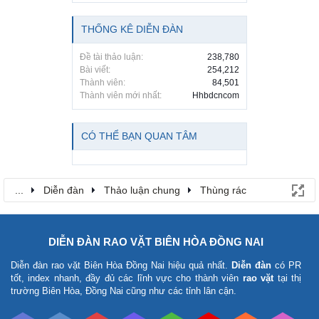
THỐNG KÊ DIỄN ĐÀN
Đề tài thảo luận:
238,780
Bài viết:
254,212
Thành viên:
84,501
Thành viên mới nhất:
Hhbdcncom
CÓ THỂ BẠN QUAN TÂM
...
Diễn đàn
Thảo luận chung
Thùng rác
DIỄN ĐÀN RAO VẶT BIÊN HÒA ĐỒNG NAI
Diễn đàn rao vặt Biên Hòa Đồng Nai
hiệu quả nhất.
Diễn đàn
có PR
tốt, index nhanh, đầy đủ các lĩnh vực cho thành viên
rao vặt
tại thị
trường Biên Hòa, Đồng Nai cũng như các tỉnh lân cận.