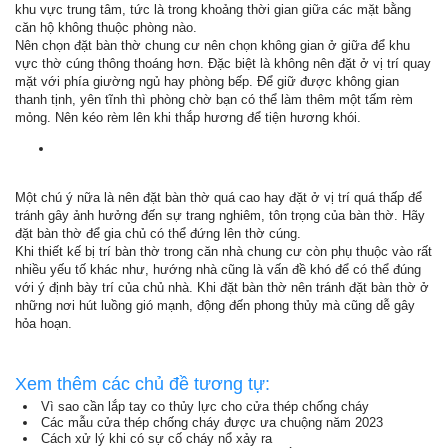
khu vực trung tâm, tức là trong khoảng thời gian giữa các mặt bằng
căn hộ không thuộc phòng nào.
Nên chọn đặt bàn thờ chung cư nên chọn không gian ở giữa để khu
vực thờ cúng thông thoáng hơn. Đặc biệt là không nên đặt ở vị trí quay
mặt với phía giường ngủ hay phòng bếp. Để giữ được không gian
thanh tịnh, yên tĩnh thì phòng chờ bạn có thể làm thêm một tấm rèm
mỏng. Nên kéo rèm lên khi thắp hương để tiện hương khói.
Một chú ý nữa là nên đặt bàn thờ quá cao hay đặt ở vị trí quá thấp để
tránh gây ảnh hưởng đến sự trang nghiêm, tôn trọng của bàn thờ. Hãy
đặt bàn thờ để gia chủ có thể đứng lên thờ cúng.
Khi thiết kế bị trí bàn thờ trong căn nhà chung cư còn phụ thuộc vào rất
nhiều yếu tố khác như, hướng nhà cũng là vấn đề khó để có thể đúng
với ý định bày trí của chủ nhà. Khi đặt bàn thờ nên tránh đặt bàn thờ ở
những nơi hút luồng gió mạnh, động đến phong thủy mà cũng dễ gây
hỏa hoạn.
Xem thêm các chủ đề tương tự:
Vì sao cần lắp tay co thủy lực cho cửa thép chống cháy
Các mẫu cửa thép chống cháy được ưa chuộng năm 2023
Cách xử lý khi có sự cố cháy nổ xảy ra