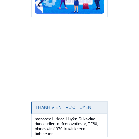
THÀNH VIÊN TRỰC TUYẾN
manhseo1
Ngọc Huyền Sukavina
,
,
dungcudien
mrfognovaflavor
TF88
,
,
,
planovwira1970
kuwinkccom
,
,
tinhtrieuan