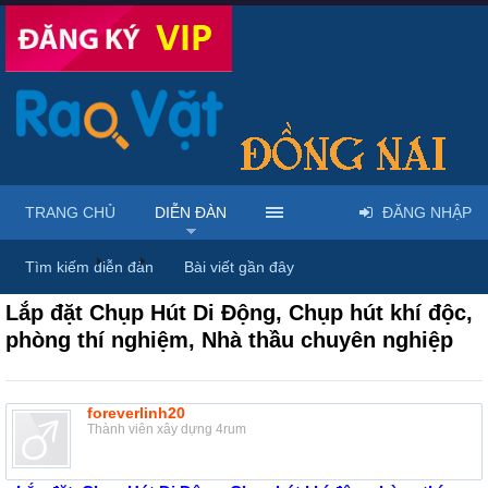
TRANG CHỦ
DIỄN ĐÀN
ĐĂNG NHẬP
Diễn đàn
...
Nội thất & Ngoại thất
Tìm kiếm diễn đàn
Bài viết gần đây
Lắp đặt Chụp Hút Di Động, Chụp hút khí độc,
phòng thí nghiệm, Nhà thầu chuyên nghiệp
foreverlinh20
Thành viên xây dựng 4rum