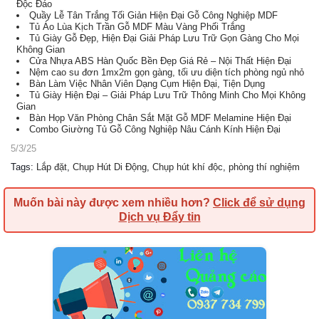
Độc Đáo
Quầy Lễ Tân Trắng Tối Giản Hiện Đại Gỗ Công Nghiệp MDF
Tủ Áo Lùa Kịch Trần Gỗ MDF Màu Vàng Phối Trắng
Tủ Giày Gỗ Đẹp, Hiện Đại Giải Pháp Lưu Trữ Gọn Gàng Cho Mọi
Không Gian
Cửa Nhựa ABS Hàn Quốc Bền Đẹp Giá Rẻ – Nội Thất Hiện Đại
Nệm cao su đơn 1mx2m gọn gàng, tối ưu diện tích phòng ngủ nhỏ
Bàn Làm Việc Nhân Viên Dạng Cụm Hiện Đại, Tiện Dụng
Tủ Giày Hiện Đại – Giải Pháp Lưu Trữ Thông Minh Cho Mọi Không
Gian
Bàn Họp Văn Phòng Chân Sắt Mặt Gỗ MDF Melamine Hiện Đại
Combo Giường Tủ Gỗ Công Nghiệp Nâu Cánh Kính Hiện Đại
5/3/25
Tags
:
Lắp đặt
,
Chụp Hút Di Động
,
Chụp hút khí độc
,
phòng thí nghiệm
Muốn bài này được xem nhiều hơn?
Click để sử dụng
Dịch vụ Đẩy tin