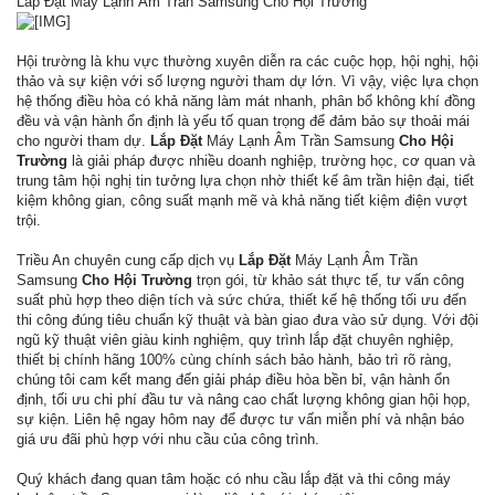
Lắp Đặt Máy Lạnh Âm Trần Samsung Cho Hội Trường
Hội trường là khu vực thường xuyên diễn ra các cuộc họp, hội nghị, hội
thảo và sự kiện với số lượng người tham dự lớn. Vì vậy, việc lựa chọn
hệ thống điều hòa có khả năng làm mát nhanh, phân bổ không khí đồng
đều và vận hành ổn định là yếu tố quan trọng để đảm bảo sự thoải mái
cho người tham dự.
Lắp Đặt
Máy Lạnh Âm Trần Samsung
Cho Hội
Trường
là giải pháp được nhiều doanh nghiệp, trường học, cơ quan và
trung tâm hội nghị tin tưởng lựa chọn nhờ thiết kế âm trần hiện đại, tiết
kiệm không gian, công suất mạnh mẽ và khả năng tiết kiệm điện vượt
trội.
Triều An chuyên cung cấp dịch vụ
Lắp Đặt
Máy Lạnh Âm Trần
Samsung
Cho Hội Trường
trọn gói, từ khảo sát thực tế, tư vấn công
suất phù hợp theo diện tích và sức chứa, thiết kế hệ thống tối ưu đến
thi công đúng tiêu chuẩn kỹ thuật và bàn giao đưa vào sử dụng. Với đội
ngũ kỹ thuật viên giàu kinh nghiệm, quy trình lắp đặt chuyên nghiệp,
thiết bị chính hãng 100% cùng chính sách bảo hành, bảo trì rõ ràng,
chúng tôi cam kết mang đến giải pháp điều hòa bền bỉ, vận hành ổn
định, tối ưu chi phí đầu tư và nâng cao chất lượng không gian hội họp,
sự kiện. Liên hệ ngay hôm nay để được tư vấn miễn phí và nhận báo
giá ưu đãi phù hợp với nhu cầu của công trình.
Quý khách đang quan tâm hoặc có nhu cầu lắp đặt và thi công máy