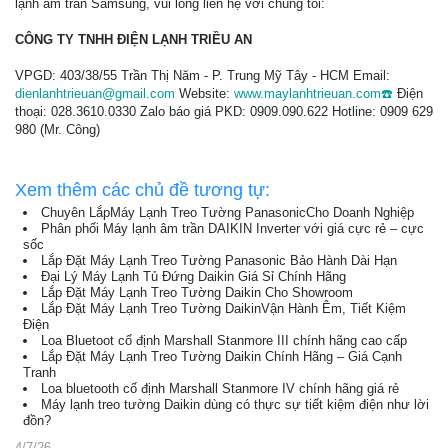
lạnh âm trần Samsung, vui lòng liên hệ với chúng tôi:
CÔNG TY TNHH ĐIỆN LẠNH TRIỀU AN
VPGD: 403/38/55 Trần Thị Năm - P. Trung Mỹ Tây - HCM Email:
dienlanhtrieuan@gmail.com
Website:
www.maylanhtrieuan.com☎️
Điện
thoại: 028.3610.0330 Zalo báo giá PKD: 0909.090.622 Hotline: 0909 629
980 (Mr. Công)
Xem thêm các chủ đề tương tự:
Chuyên LắpMáy Lạnh Treo Tường PanasonicCho Doanh Nghiệp
Phân phối Máy lạnh âm trần DAIKIN Inverter với giá cực rẻ – cực
sốc
Lắp Đặt Máy Lạnh Treo Tường Panasonic Bảo Hành Dài Hạn
Đại Lý Máy Lạnh Tủ Đứng Daikin Giá Sỉ Chính Hãng
Lắp Đặt Máy Lạnh Treo Tường Daikin Cho Showroom
Lắp Đặt Máy Lạnh Treo Tường DaikinVận Hành Êm, Tiết Kiệm
Điện
Loa Bluetoot cố định Marshall Stanmore III chính hãng cao cấp
Lắp Đặt Máy Lạnh Treo Tường Daikin Chính Hãng – Giá Cạnh
Tranh
Loa bluetooth cố định Marshall Stanmore IV chính hãng giá rẻ
Máy lạnh treo tường Daikin dùng có thực sự tiết kiệm điện như lời
đồn?
4/7/26