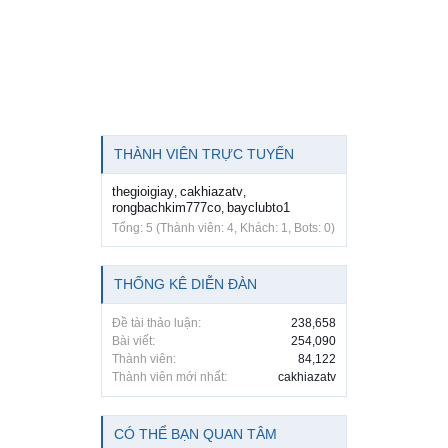
THÀNH VIÊN TRỰC TUYẾN
thegioigiay
cakhiazatv
,
,
rongbachkim777co
bayclubto1
,
Tổng: 5 (Thành viên: 4, Khách: 1, Bots: 0)
THỐNG KÊ DIỄN ĐÀN
Đề tài thảo luận:
238,658
Bài viết:
254,090
Thành viên:
84,122
Thành viên mới nhất:
cakhiazatv
CÓ THỂ BẠN QUAN TÂM