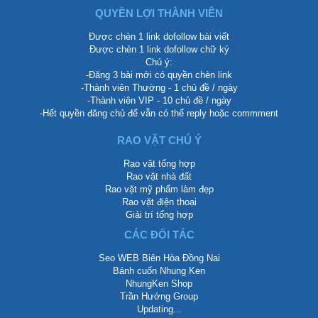
QUYỀN LỢI THÀNH VIÊN
Được chèn 1 link dofollow bài viết
Được chèn 1 link dofollow chữ ký
Chú ý:
-Đăng 3 bài mới có quyền chèn link
-Thành viên Thường - 1 chủ đề / ngày
-Thành viên VIP - 10 chủ đề / ngày
-Hết quyền đăng chủ để vẫn có thể reply hoặc commment
RAO VẶT CHÚ Ý
Rao vặt tổng hợp
Rao vặt nhà đất
Rao vặt mỹ phẩm làm đẹp
Rao vặt điện thoại
Giải trí tổng hợp
CÁC ĐỐI TÁC
Seo WEB Biên Hòa Đồng Nai
Bánh cuốn Nhung Ken
NhungKen Shop
Trần Hướng Group
Updating...