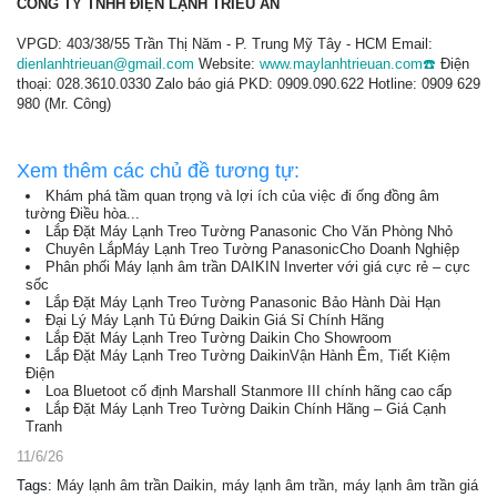
CÔNG TY TNHH ĐIỆN LẠNH TRIỀU AN
VPGD: 403/38/55 Trần Thị Năm - P. Trung Mỹ Tây - HCM Email:
dienlanhtrieuan@gmail.com
Website:
www.maylanhtrieuan.com☎️
Điện
thoại: 028.3610.0330 Zalo báo giá PKD: 0909.090.622 Hotline: 0909 629
980 (Mr. Công)
Xem thêm các chủ đề tương tự:
Khám phá tầm quan trọng và lợi ích của việc đi ống đồng âm
tường Điều hòa...
Lắp Đặt Máy Lạnh Treo Tường Panasonic Cho Văn Phòng Nhỏ
Chuyên LắpMáy Lạnh Treo Tường PanasonicCho Doanh Nghiệp
Phân phối Máy lạnh âm trần DAIKIN Inverter với giá cực rẻ – cực
sốc
Lắp Đặt Máy Lạnh Treo Tường Panasonic Bảo Hành Dài Hạn
Đại Lý Máy Lạnh Tủ Đứng Daikin Giá Sỉ Chính Hãng
Lắp Đặt Máy Lạnh Treo Tường Daikin Cho Showroom
Lắp Đặt Máy Lạnh Treo Tường DaikinVận Hành Êm, Tiết Kiệm
Điện
Loa Bluetoot cố định Marshall Stanmore III chính hãng cao cấp
Lắp Đặt Máy Lạnh Treo Tường Daikin Chính Hãng – Giá Cạnh
Tranh
11/6/26
Tags
:
Máy lạnh âm trần Daikin
,
máy lạnh âm trần
,
máy lạnh âm trần giá