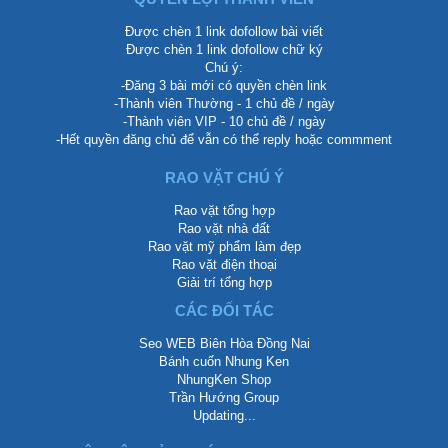
Được chèn 1 link dofollow bài viết
Được chèn 1 link dofollow chữ ký
Chú ý:
-Đăng 3 bài mới có quyền chèn link
-Thành viên Thường - 1 chủ đề / ngày
-Thành viên VIP - 10 chủ đề / ngày
-Hết quyền đăng chủ để vẫn có thể reply hoặc commment
RAO VẶT CHÚ Ý
Rao vặt tổng hợp
Rao vặt nhà đất
Rao vặt mỹ phẩm làm đẹp
Rao vặt điện thoại
Giải trí tổng hợp
CÁC ĐỐI TÁC
Seo WEB Biên Hòa Đồng Nai
Bánh cuốn Nhung Ken
NhungKen Shop
Trần Hướng Group
Updating...