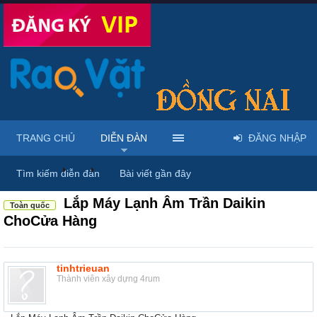
TRANG CHỦ
DIỄN ĐÀN
ĐĂNG NHẬP
Diễn đàn
...
Mua bán & sửa điện tử, điện lạnh
Tìm kiếm diễn đàn
Bài viết gần đây
Lắp Máy Lạnh Âm Trần Daikin
Toàn quốc
ChoCửa Hàng
tinhtrieuan
Thành viên xây dựng 4rum