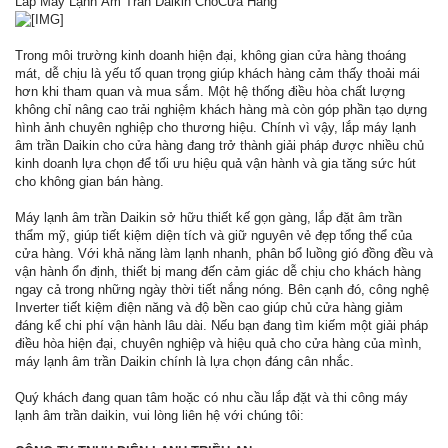
Lắp Máy Lạnh Âm Trần Daikin ChoCửa Hàng
Trong môi trường kinh doanh hiện đại, không gian cửa hàng thoáng
mát, dễ chịu là yếu tố quan trọng giúp khách hàng cảm thấy thoải mái
hơn khi tham quan và mua sắm. Một hệ thống điều hòa chất lượng
không chỉ nâng cao trải nghiệm khách hàng mà còn góp phần tạo dựng
hình ảnh chuyên nghiệp cho thương hiệu. Chính vì vậy, lắp máy lạnh
âm trần Daikin cho cửa hàng đang trở thành giải pháp được nhiều chủ
kinh doanh lựa chọn để tối ưu hiệu quả vận hành và gia tăng sức hút
cho không gian bán hàng.
Máy lạnh âm trần Daikin sở hữu thiết kế gọn gàng, lắp đặt âm trần
thẩm mỹ, giúp tiết kiệm diện tích và giữ nguyên vẻ đẹp tổng thể của
cửa hàng. Với khả năng làm lạnh nhanh, phân bổ luồng gió đồng đều và
vận hành ổn định, thiết bị mang đến cảm giác dễ chịu cho khách hàng
ngay cả trong những ngày thời tiết nắng nóng. Bên cạnh đó, công nghệ
Inverter tiết kiệm điện năng và độ bền cao giúp chủ cửa hàng giảm
đáng kể chi phí vận hành lâu dài. Nếu bạn đang tìm kiếm một giải pháp
điều hòa hiện đại, chuyên nghiệp và hiệu quả cho cửa hàng của mình,
máy lạnh âm trần Daikin chính là lựa chọn đáng cân nhắc.
Quý khách đang quan tâm hoặc có nhu cầu lắp đặt và thi công máy
lạnh âm trần daikin, vui lòng liên hệ với chúng tôi: