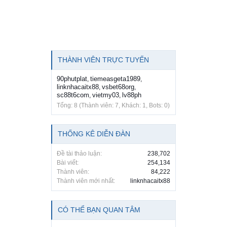
THÀNH VIÊN TRỰC TUYẾN
90phutplat
tiemeasgeta1989
,
,
linknhacaitx88
vsbet68org
,
,
sc88t6com
vietmy03
lv88ph
,
,
Tổng: 8 (Thành viên: 7, Khách: 1, Bots: 0)
THỐNG KÊ DIỄN ĐÀN
Đề tài thảo luận:
238,702
Bài viết:
254,134
Thành viên:
84,222
Thành viên mới nhất:
linknhacaitx88
CÓ THỂ BẠN QUAN TÂM