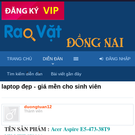
TRANG CHỦ
DIỄN ĐÀN
ĐĂNG NHẬP
Diễn đàn
...
Mua bán & sửa máy tính, laptop
Tìm kiếm diễn đàn
Bài viết gần đây
laptop đẹp - giá mền cho sinh viên
duongtuan12
Thành viên
TÊN SẢN PHẨM :
Acer Aspire E5-473-38T9