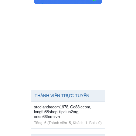
THÀNH VIÊN TRỰC TUYẾN
stoclandrecom1978
Go88iccom
,
,
longfu88shop
tipclub2org
,
,
xoso66forexvn
Tổng: 6 (Thành viên: 5, Khách: 1, Bots: 0)