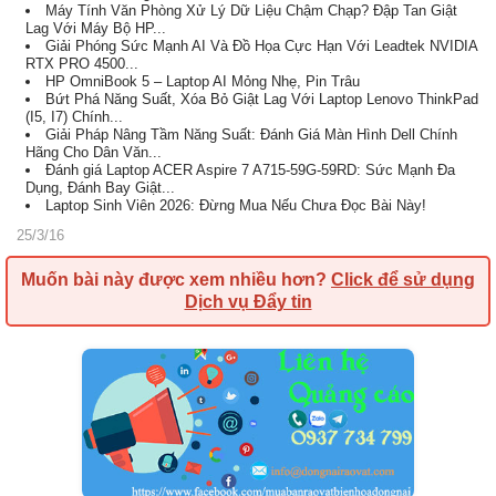
Máy Tính Văn Phòng Xử Lý Dữ Liệu Chậm Chạp? Đập Tan Giật
Lag Với Máy Bộ HP...
Giải Phóng Sức Mạnh AI Và Đồ Họa Cực Hạn Với Leadtek NVIDIA
RTX PRO 4500...
HP OmniBook 5 – Laptop AI Mỏng Nhẹ, Pin Trâu
Bứt Phá Năng Suất, Xóa Bỏ Giật Lag Với Laptop Lenovo ThinkPad
(I5, I7) Chính...
Giải Pháp Nâng Tầm Năng Suất: Đánh Giá Màn Hình Dell Chính
Hãng Cho Dân Văn...
Đánh giá Laptop ACER Aspire 7 A715-59G-59RD: Sức Mạnh Đa
Dụng, Đánh Bay Giật...
Laptop Sinh Viên 2026: Đừng Mua Nếu Chưa Đọc Bài Này!
25/3/16
Muốn bài này được xem nhiều hơn?
Click để sử dụng
Dịch vụ Đẩy tin