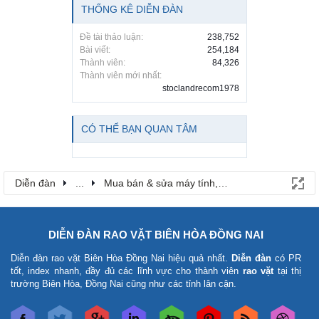
THỐNG KÊ DIỄN ĐÀN
Đề tài thảo luận:
238,752
Bài viết:
254,184
Thành viên:
84,326
Thành viên mới nhất:
stoclandrecom1978
CÓ THỂ BẠN QUAN TÂM
Diễn đàn
...
Mua bán & sửa máy tính, laptop
DIỄN ĐÀN RAO VẶT BIÊN HÒA ĐỒNG NAI
Diễn đàn rao vặt Biên Hòa Đồng Nai
hiệu quả nhất.
Diễn đàn
có PR
tốt, index nhanh, đầy đủ các lĩnh vực cho thành viên
rao vặt
tại thị
trường Biên Hòa, Đồng Nai cũng như các tỉnh lân cận.