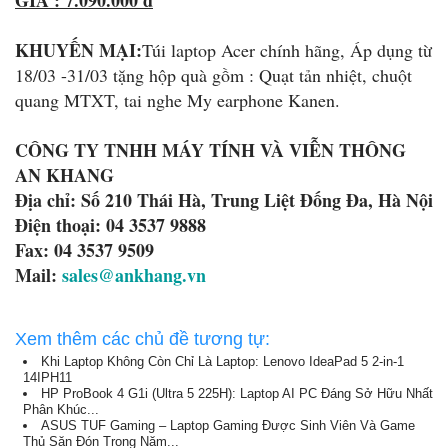
GIÁ : 7.090.000 đ
KHUYẾN MẠI:
Túi laptop Acer chính hãng, Áp dụng từ
18/03 -31/03 tặng hộp quà gồm : Quạt tản nhiệt, chuột
quang MTXT, tai nghe My earphone Kanen.
CÔNG TY TNHH MÁY TÍNH VÀ VIỄN THÔNG
AN KHANG
Địa chỉ: Số 210 Thái Hà, Trung Liệt Đống Đa, Hà Nội
Điện thoại: 04 3537 9888
Fax: 04 3537 9509
Mail:
sales@ankhang.vn
Xem thêm các chủ đề tương tự:
Khi Laptop Không Còn Chỉ Là Laptop: Lenovo IdeaPad 5 2-in-1
14IPH11
HP ProBook 4 G1i (Ultra 5 225H): Laptop AI PC Đáng Sở Hữu Nhất
Phân Khúc...
ASUS TUF Gaming – Laptop Gaming Được Sinh Viên Và Game
Thủ Săn Đón Trong Năm...