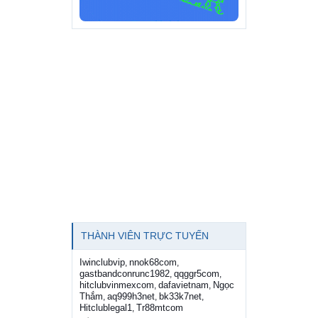
THÀNH VIÊN TRỰC TUYẾN
Iwinclubvip
nnok68com
,
,
gastbandconrunc1982
qqggr5com
,
,
hitclubvinmexcom
dafavietnam
Ngọc
,
,
Thắm
aq999h3net
bk33k7net
,
,
,
Hitclublegal1
Tr88mtcom
,