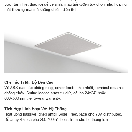
Lưới tản nhiệt tháo rời dễ vệ sinh, màu trắng/đen tùy chọn, phù hợp nội
thất thương mại mà không chiếm diện tích.
Chế Tác Tỉ Mỉ, Độ Bền Cao
Vỏ ABS cao cấp chống rung, driver ferrite chịu nhiệt, terminal ceramic
chống cháy. Spring-loaded arms tự giữ, dễ lắp 24x24" hoặc
600x600mm tile, 5-year warranty.
Tích Hợp Linh Hoạt Với Hệ Thống
Hoạt động passive, ghép ampli Bose FreeSpace cho 70V distributed.
Dễ array 4-6 loa phủ 200-400m², hoặc fill-in cho hệ thống lớn.