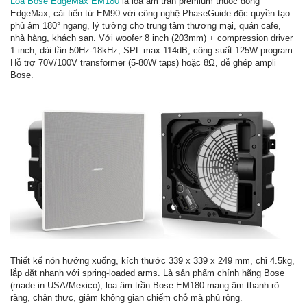
Loa Bose EdgeMax EM180
là loa âm trần premium thuộc dòng
EdgeMax, cải tiến từ EM90 với công nghệ PhaseGuide độc quyền tạo
phủ âm 180° ngang, lý tưởng cho trung tâm thương mại, quán cafe,
nhà hàng, khách sạn. Với woofer 8 inch (203mm) + compression driver
1 inch, dải tần 50Hz-18kHz, SPL max 114dB, công suất 125W program.
Hỗ trợ 70V/100V transformer (5-80W taps) hoặc 8Ω, dễ ghép ampli
Bose.
Thiết kế nón hướng xuống, kích thước 339 x 339 x 249 mm, chỉ 4.5kg,
lắp đặt nhanh với spring-loaded arms. Là sản phẩm chính hãng Bose
(made in USA/Mexico), loa âm trần Bose EM180 mang âm thanh rõ
ràng, chân thực, giảm không gian chiếm chỗ mà phủ rộng.