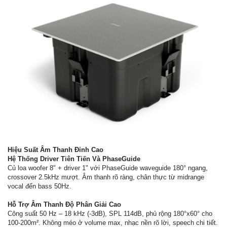
Hiệu Suất Âm Thanh Đỉnh Cao
Hệ Thống Driver Tiên Tiến Và PhaseGuide
Củ loa woofer 8" + driver 1" với PhaseGuide waveguide 180° ngang,
crossover 2.5kHz mượt. Âm thanh rõ ràng, chân thực từ midrange
vocal đến bass 50Hz.
Hỗ Trợ Âm Thanh Độ Phân Giải Cao
Công suất 50 Hz – 18 kHz (-3dB), SPL 114dB, phủ rộng 180°x60° cho
100-200m². Không méo ở volume max, nhạc nền rõ lời, speech chi tiết.