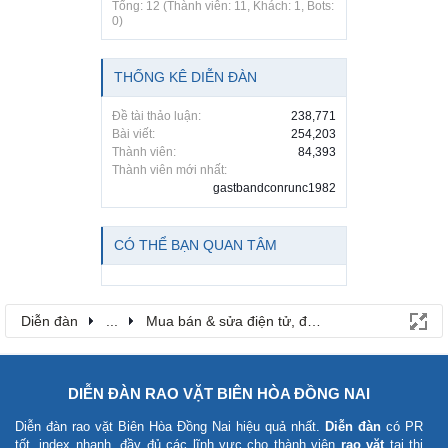
Tổng: 12 (Thành viên: 11, Khách: 1, Bots:
0)
THỐNG KÊ DIỄN ĐÀN
Đề tài thảo luận:
238,771
Bài viết:
254,203
Thành viên:
84,393
Thành viên mới nhất:
gastbandconrunc1982
CÓ THỂ BẠN QUAN TÂM
Diễn đàn
...
Mua bán & sửa điện tử, điện lạnh
DIỄN ĐÀN RAO VẶT BIÊN HÒA ĐỒNG NAI
Diễn đàn rao vặt Biên Hòa Đồng Nai
hiệu quả nhất.
Diễn đàn
có PR
tốt, index nhanh, đầy đủ các lĩnh vực cho thành viên
rao vặt
tại thị