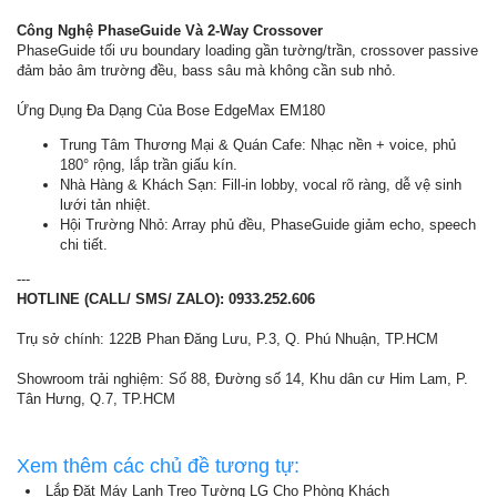
Công Nghệ PhaseGuide Và 2-Way Crossover
PhaseGuide tối ưu boundary loading gần tường/trần, crossover passive
đảm bảo âm trường đều, bass sâu mà không cần sub nhỏ.
Ứng Dụng Đa Dạng Của Bose EdgeMax EM180
Trung Tâm Thương Mại & Quán Cafe: Nhạc nền + voice, phủ
180° rộng, lắp trần giấu kín.
Nhà Hàng & Khách Sạn: Fill-in lobby, vocal rõ ràng, dễ vệ sinh
lưới tản nhiệt.
Hội Trường Nhỏ: Array phủ đều, PhaseGuide giảm echo, speech
chi tiết.
---
HOTLINE (CALL/ SMS/ ZALO): 0933.252.606
Trụ sở chính: 122B Phan Đăng Lưu, P.3, Q. Phú Nhuận, TP.HCM
Showroom trải nghiệm: Số 88, Đường số 14, Khu dân cư Him Lam, P.
Tân Hưng, Q.7, TP.HCM
Xem thêm các chủ đề tương tự:
Lắp Đặt Máy Lạnh Treo Tường LG Cho Phòng Khách