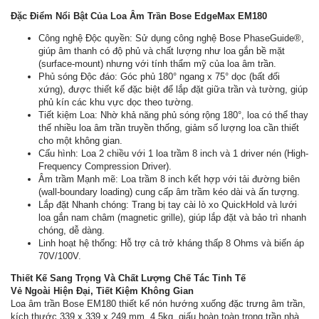
Đặc Điểm Nổi Bật Của Loa Âm Trần Bose EdgeMax EM180
Công nghệ Độc quyền: Sử dụng công nghệ Bose PhaseGuide®,
giúp âm thanh có độ phủ và chất lượng như loa gắn bề mặt
(surface-mount) nhưng với tính thẩm mỹ của loa âm trần.
Phủ sóng Độc đáo: Góc phủ 180° ngang x 75° dọc (bất đối
xứng), được thiết kế đặc biệt để lắp đặt giữa trần và tường, giúp
phủ kín các khu vực dọc theo tường.
Tiết kiệm Loa: Nhờ khả năng phủ sóng rộng 180°, loa có thể thay
thế nhiều loa âm trần truyền thống, giảm số lượng loa cần thiết
cho một không gian.
Cấu hình: Loa 2 chiều với 1 loa trầm 8 inch và 1 driver nén (High-
Frequency Compression Driver).
Âm trầm Mạnh mẽ: Loa trầm 8 inch kết hợp với tải đường biên
(wall-boundary loading) cung cấp âm trầm kéo dài và ấn tượng.
Lắp đặt Nhanh chóng: Trang bị tay cài lò xo QuickHold và lưới
loa gắn nam châm (magnetic grille), giúp lắp đặt và bảo trì nhanh
chóng, dễ dàng.
Linh hoạt hệ thống: Hỗ trợ cả trở kháng thấp 8 Ohms và biến áp
70V/100V.
Thiết Kế Sang Trọng Và Chất Lượng Chế Tác Tinh Tế
Vẻ Ngoài Hiện Đại, Tiết Kiệm Không Gian
Loa âm trần Bose EM180 thiết kế nón hướng xuống đặc trưng âm trần,
kích thước 339 x 339 x 249 mm, 4.5kg, giấu hoàn toàn trong trần nhà.