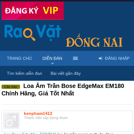
TRANG CHỦ
DIỄN ĐÀN
ĐĂNG NHẬP
Diễn đàn
...
Mua bán & sửa điện tử, điện lạnh
Tìm kiếm diễn đàn
Bài viết gần đây
Loa Âm Trần Bose EdgeMax EM180
Cần bán
Chính Hãng, Giá Tốt Nhất
kenpham1412
Thành viên xây dựng 4rum