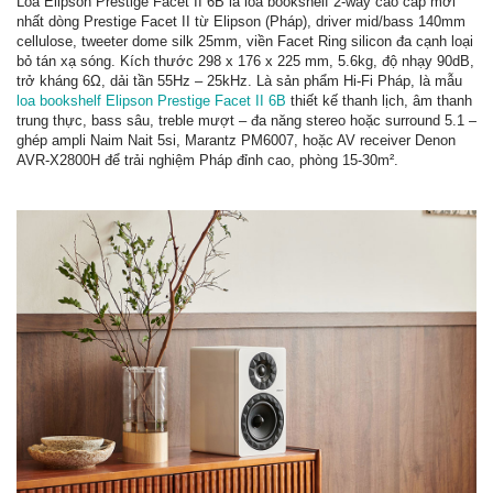
Loa Elipson Prestige Facet II 6B là loa bookshelf 2-way cao cấp mới
nhất dòng Prestige Facet II từ Elipson (Pháp), driver mid/bass 140mm
cellulose, tweeter dome silk 25mm, viền Facet Ring silicon đa cạnh loại
bỏ tán xạ sóng. Kích thước 298 x 176 x 225 mm, 5.6kg, độ nhạy 90dB,
trở kháng 6Ω, dải tần 55Hz – 25kHz. Là sản phẩm Hi-Fi Pháp, là mẫu
loa bookshelf Elipson Prestige Facet II 6B
thiết kế thanh lịch, âm thanh
trung thực, bass sâu, treble mượt – đa năng stereo hoặc surround 5.1 –
ghép ampli Naim Nait 5si, Marantz PM6007, hoặc AV receiver Denon
AVR-X2800H để trải nghiệm Pháp đỉnh cao, phòng 15-30m².