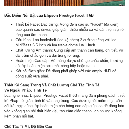
Đặc Điểm Nổi Bật của Elipson Prestige Facet II 6B
Thiết kế Facet Đặc trưng: Vòng đệm cao su "Facet" (đa diện)
bao quanh các driver, giúp giảm thiểu nhiễu xạ và cải thiện sự rõ
ràng của âm thanh.
Cấu hình: Loa bookshelf (loa kệ sách) 2 đường tiếng với loa
Mid/Bass 6.5 inch và loa treble dome lụa 1 inch.
Chất lượng Âm thanh: Cung cấp âm thanh cân bằng, chi tiết, với
dải trầm chắc gọn và dải trung rõ ràng.
Hoàn thiện Cao cấp: Vỏ thùng được chế tạo chắc chắn, thường
có lớp hoàn thiện sơn mài bóng bẩy hoặc satin.
Kết nối Đơn giản: Dễ dàng phối ghép với các amply Hi-Fi có
công suất vừa phải.
Thiết Kế Sang Trọng Và Chất Lượng Chế Tác Tinh Tế
Vẻ Ngoài Pháp, Tinh Tế
Loa nghe nhạc Elipson Prestige Facet II 6B mang đậm phong cách thiết
kế Pháp: tối giản, tinh tế và sang trọng. Các đường nét mềm mại, cân
đối kết hợp cùng lớp hoàn thiện bán bóng cao cấp giúp loa dễ dàng hòa
vào không gian nội thất hiện đại, tạo cảm giác thanh lịch nhưng không
kém phần nổi bật.
Chế Tác Tỉ Mỉ, Độ Bền Cao