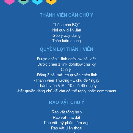
THÀNH VIÊN CẦN CHÚ Ý
Thông báo BQT
Nội quy diễn đàn
Góp ý xây dựng
Thảo luận chung
QUYỀN LỢI THÀNH VIÊN
Được chèn 1 link dofollow bài viết
Được chèn 1 link dofollow chữ ký
Chú ý:
-Đăng 3 bài mới có quyền chèn link
-Thành viên Thường - 1 chủ đề / ngày
-Thành viên VIP - 10 chủ đề / ngày
-Hết quyền đăng chủ để vẫn có thể reply hoặc commment
RAO VẶT CHÚ Ý
Rao vặt tổng hợp
Rao vặt nhà đất
Rao vặt mỹ phẩm làm đẹp
Rao vặt điện thoại