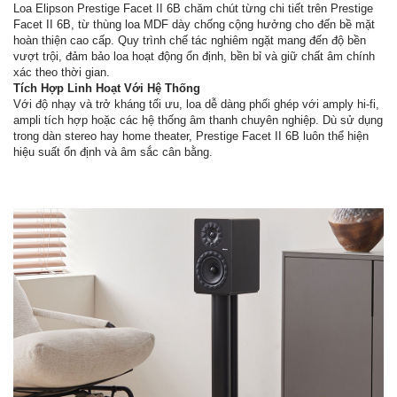
Loa Elipson Prestige Facet II 6B chăm chút từng chi tiết trên Prestige
Facet II 6B, từ thùng loa MDF dày chống cộng hưởng cho đến bề mặt
hoàn thiện cao cấp. Quy trình chế tác nghiêm ngặt mang đến độ bền
vượt trội, đảm bảo loa hoạt động ổn định, bền bỉ và giữ chất âm chính
xác theo thời gian.
Tích Hợp Linh Hoạt Với Hệ Thống
Với độ nhạy và trở kháng tối ưu, loa dễ dàng phối ghép với amply hi-fi,
ampli tích hợp hoặc các hệ thống âm thanh chuyên nghiệp. Dù sử dụng
trong dàn stereo hay home theater, Prestige Facet II 6B luôn thể hiện
hiệu suất ổn định và âm sắc cân bằng.