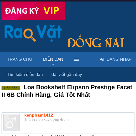
TRANG CHỦ
DIỄN ĐÀN
ĐĂNG NHẬP
Diễn đàn
...
Mua bán & sửa điện tử, điện lạnh
Tìm kiếm diễn đàn
Bài viết gần đây
Loa Bookshelf Elipson Prestige Facet
Cần bán
II 6B Chính Hãng, Giá Tốt Nhất
kenpham1412
Thành viên xây dựng 4rum