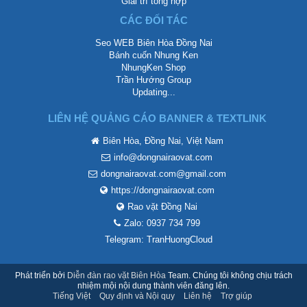
Giải trí tổng hợp
CÁC ĐỐI TÁC
Seo WEB Biên Hòa Đồng Nai
Bánh cuốn Nhung Ken
NhungKen Shop
Trần Hướng Group
Updating...
LIÊN HỆ QUẢNG CÁO BANNER & TEXTLINK
Biên Hòa, Đồng Nai, Việt Nam
info@dongnairaovat.com
dongnairaovat.com@gmail.com
https://dongnairaovat.com
Rao vặt Đồng Nai
Zalo: 0937 734 799
Telegram: TranHuongCloud
Phát triển bởi
Diễn đàn rao vặt Biên Hòa
Team. Chúng tôi không chịu trách
nhiệm mội nội dung thành viên đăng lên.
Tiếng Việt
Quy định và Nội quy
Liên hệ
Trợ giúp