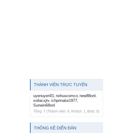
THÀNH VIÊN TRỰC TUYẾN
uyenuyen01
nohuucomco
new88onl
,
,
,
xoilacxjtv
ichprinalur1977
,
,
Sunwin68onl
Tổng: 7 (Thành viên: 6, Khách: 1, Bots: 0)
THỐNG KÊ DIỄN ĐÀN