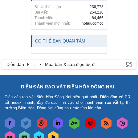
Đề tài thảo luận:
238,778
Bài viết:
254,210
Thành viên:
84,466
Thành viên mới nhất:
nohuucomco
CÓ THỂ BẠN QUAN TÂM
Diễn đàn
...
Mua bán & sửa điện tử, điện lạnh
DIỄN ĐÀN RAO VẶT BIÊN HÒA ĐỒNG NAI
Diễn đàn rao vặt Biên Hòa Đồng Nai
hiệu quả nhất.
Diễn đàn
có PR
tốt, index nhanh, đầy đủ các lĩnh vực cho thành viên
rao vặt
tại thị
trường Biên Hòa, Đồng Nai cũng như các tỉnh lân cận.