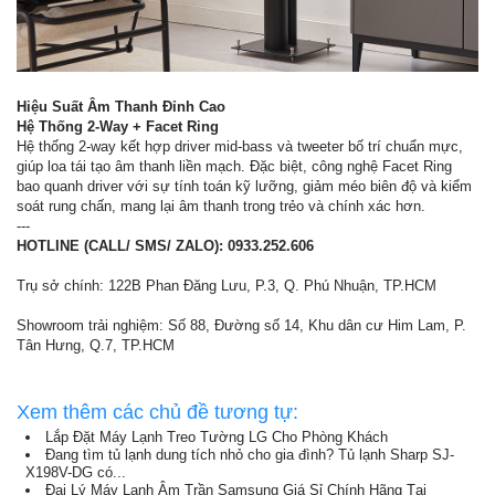
Hiệu Suất Âm Thanh Đỉnh Cao
Hệ Thống 2-Way + Facet Ring
Hệ thống 2-way kết hợp driver mid-bass và tweeter bố trí chuẩn mực,
giúp loa tái tạo âm thanh liền mạch. Đặc biệt, công nghệ Facet Ring
bao quanh driver với sự tính toán kỹ lưỡng, giảm méo biên độ và kiểm
soát rung chấn, mang lại âm thanh trong trẻo và chính xác hơn.
---
HOTLINE (CALL/ SMS/ ZALO): 0933.252.606
Trụ sở chính: 122B Phan Đăng Lưu, P.3, Q. Phú Nhuận, TP.HCM
Showroom trải nghiệm: Số 88, Đường số 14, Khu dân cư Him Lam, P.
Tân Hưng, Q.7, TP.HCM
Xem thêm các chủ đề tương tự:
Lắp Đặt Máy Lạnh Treo Tường LG Cho Phòng Khách
Đang tìm tủ lạnh dung tích nhỏ cho gia đình? Tủ lạnh Sharp SJ-
X198V-DG có...
Đại Lý Máy Lạnh Âm Trần Samsung Giá Sỉ Chính Hãng Tại