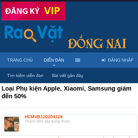
TRANG CHỦ
DIỄN ĐÀN
ĐĂNG NHẬP
Diễn đàn
...
Linh kiện & dịch vụ điện thoại
Tìm kiếm diễn đàn
Bài viết gần đây
Loại Phụ kiện Apple, Xiaomi, Samsung giảm
đến 50%
HCMVB120204129
Thành viên xây dựng 4rum