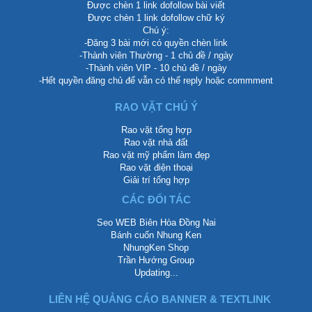
Được chèn 1 link dofollow bài viết
Được chèn 1 link dofollow chữ ký
Chú ý:
-Đăng 3 bài mới có quyền chèn link
-Thành viên Thường - 1 chủ đề / ngày
-Thành viên VIP - 10 chủ đề / ngày
-Hết quyền đăng chủ để vẫn có thể reply hoặc commment
RAO VẶT CHÚ Ý
Rao vặt tổng hợp
Rao vặt nhà đất
Rao vặt mỹ phẩm làm đẹp
Rao vặt điện thoại
Giải trí tổng hợp
CÁC ĐỐI TÁC
Seo WEB Biên Hòa Đồng Nai
Bánh cuốn Nhung Ken
NhungKen Shop
Trần Hướng Group
Updating...
LIÊN HỆ QUẢNG CÁO BANNER & TEXTLINK