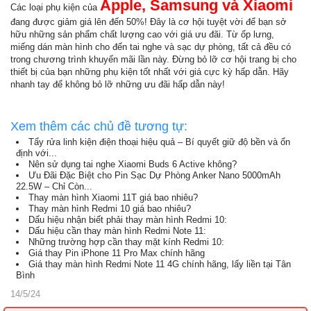
Apple, Samsung và Xiaomi
Các loại phụ kiện của
đang được giảm giá lên đến 50%! Đây là cơ hội tuyệt vời để bạn sở
hữu những sản phẩm chất lượng cao với giá ưu đãi. Từ ốp lưng,
miếng dán màn hình cho đến tai nghe và sạc dự phòng, tất cả đều có
trong chương trình khuyến mãi lần này. Đừng bỏ lỡ cơ hội trang bị cho
thiết bị của bạn những phụ kiện tốt nhất với giá cực kỳ hấp dẫn. Hãy
nhanh tay để không bỏ lỡ những ưu đãi hấp dẫn này!
Xem thêm các chủ đề tương tự:
Tẩy rửa linh kiện điện thoại hiệu quả – Bí quyết giữ độ bền và ổn
định với...
Nên sử dụng tai nghe Xiaomi Buds 6 Active không?
Ưu Đãi Đặc Biệt cho Pin Sạc Dự Phòng Anker Nano 5000mAh
22.5W – Chỉ Còn...
Thay màn hình Xiaomi 11T giá bao nhiêu?
Thay màn hình Redmi 10 giá bao nhiêu?
Dấu hiệu nhận biết phải thay màn hình Redmi 10:
Dấu hiệu cần thay màn hình Redmi Note 11:
Những trường hợp cần thay mặt kính Redmi 10:
Giá thay Pin iPhone 11 Pro Max chính hãng
Giá thay màn hình Redmi Note 11 4G chính hãng, lấy liền tại Tân
Bình
14/5/24