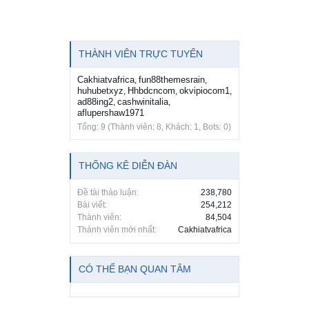
THÀNH VIÊN TRỰC TUYẾN
Cakhiatvafrica
fun88themesrain
,
,
huhubetxyz
Hhbdcncom
okvipiocom1
,
,
,
ad88ing2
cashwinitalia
,
,
aflupershaw1971
Tổng: 9 (Thành viên: 8, Khách: 1, Bots: 0)
THỐNG KÊ DIỄN ĐÀN
Đề tài thảo luận:
238,780
Bài viết:
254,212
Thành viên:
84,504
Thành viên mới nhất:
Cakhiatvafrica
CÓ THỂ BẠN QUAN TÂM