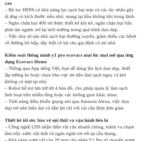
cao
– Bộ lọc HEPA có khả năng lọc sạch bụi mịn và các tác nhân gây
dị ứng có kích thước siêu nhỏ, mang lại bầu không khí trong lành.
– Ngăn chứa bụi 400 ml được thiết kế kín kẽ, ngăn chặn bụi bẩn
phát tán ngược trở lại môi trường trong quá trình dọn dẹp.
– Việc duy trì sàn nhà sạch bụi thường xuyên, giảm thiểu các bệnh
về đường hô hấp, đặc biệt có lợi cho gia đình có trẻ nhỏ.
Kiểm soát thông minh y1 pro ecovacs mọi lúc mọi nơi qua ứng
dụng Ecovacs Home
– Thông qua App tiếng Việt, bạn dễ dàng lên lịch dọn dẹp, thiết
lập tường ảo hoặc chọn khu vực ưu tiên làm sạch ngay cả khi
không có mặt tại nhà.
– Robot hỗ trợ lưu trữ tới 4 bản đồ, cho phép quản lý làm sạch
linh hoạt trên nhiều tầng hoặc các không gian khác nhau.
– Tính năng điều khiển giọng nói qua Amazon Alexa, việc dọn
dẹp trở nên hiện đại và tiện lợi chỉ với vài câu lệnh đơn giản.
Thiết kế tối ưu: bảo vệ nội thất và vận hành bền bỉ
– Công nghệ LDS nhận diện vật cản nhanh chóng, tránh va chạm
làm trầy xước nội thất và ngăn ngừa rơi rớt tại cầu thang.
– Khả năng vượt vật cản 20 mm cho phép Y1 Pro di chuyển mượt