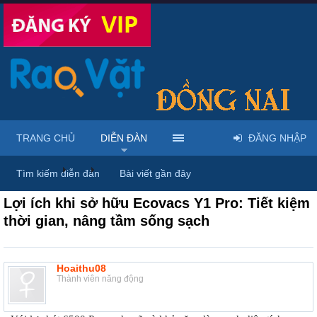
TRANG CHỦ
DIỄN ĐÀN
ĐĂNG NHẬP
Diễn đàn
...
Mua bán & sửa điện máy, điện gia dụng
Tìm kiếm diễn đàn
Bài viết gần đây
Lợi ích khi sở hữu Ecovacs Y1 Pro: Tiết kiệm
thời gian, nâng tầm sống sạch
Hoaithu08
Thành viên năng động