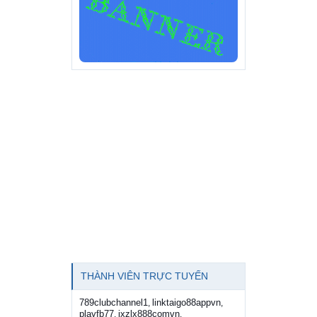
THÀNH VIÊN TRỰC TUYẾN
789clubchannel1
linktaigo88appvn
,
,
playfb77
jxzlx888comvn
,
,