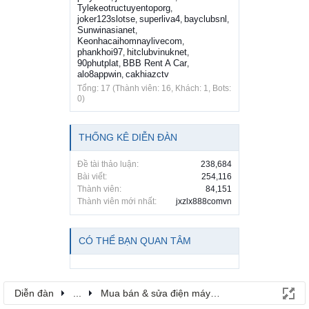
Tylekeotructuyentoporg
,
joker123slotse
superliva4
bayclubsnl
,
,
,
Sunwinasianet
,
Keonhacaihomnaylivecom
,
phankhoi97
hitclubvinuknet
,
,
90phutplat
BBB Rent A Car
,
,
alo8appwin
cakhiazctv
,
Tổng: 17 (Thành viên: 16, Khách: 1, Bots:
0)
THỐNG KÊ DIỄN ĐÀN
Đề tài thảo luận:
238,684
Bài viết:
254,116
Thành viên:
84,151
Thành viên mới nhất:
jxzlx888comvn
CÓ THỂ BẠN QUAN TÂM
Diễn đàn
...
Mua bán & sửa điện máy, điện gia dụng