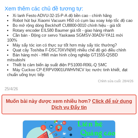
Xem thêm các chủ đề tương tự:
Xi lanh Festo ADVU-32-15-P-A độ bền cao - chính hãng
Robot hút bụi Xiaomi Vacuum H50 có cụm lau xoay kép tốc độ cao
Bo mở rộng dòng Beckhoff CU8800-0010 chính hiệu - giá tốt
Rotary encoder EIL580 Baumer giá tốt - giao hàng nhanh
Cần bán - Động cơ servo Yaskawa SGMSV-30ADV-YA11 mới
100%
Máy sấy tóc ion có thực sự tốt hơn máy sấy tóc thường?
Quạt cây Toshiba F-DSC70XVN(W) nhiều chế độ gió điều chỉnh
Bán hàng mới - HMI màn hình công nghiệp GT1555-QSBD
mitsubishi
Thiết bị cảm biến áp suất điện PS1000-R06L-Q SMC
Máy Cuckoo CP-ERPV0901U/WHVNCV lọc nước tinh khiết, đạt
chuẩn uống trực tiếp
Chỉnh sửa cuối:
28/4/26
25/4/26
Muốn bài này được xem nhiều hơn?
Click để sử dụng
Dịch vụ Đẩy tin