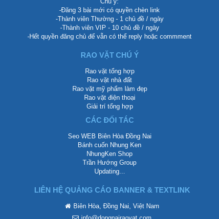
Chú ý:
-Đăng 3 bài mới có quyền chèn link
-Thành viên Thường - 1 chủ đề / ngày
-Thành viên VIP - 10 chủ đề / ngày
-Hết quyền đăng chủ để vẫn có thể reply hoặc commment
RAO VẶT CHÚ Ý
Rao vặt tổng hợp
Rao vặt nhà đất
Rao vặt mỹ phẩm làm đẹp
Rao vặt điện thoại
Giải trí tổng hợp
CÁC ĐỐI TÁC
Seo WEB Biên Hòa Đồng Nai
Bánh cuốn Nhung Ken
NhungKen Shop
Trần Hướng Group
Updating...
LIÊN HỆ QUẢNG CÁO BANNER & TEXTLINK
Biên Hòa, Đồng Nai, Việt Nam
info@dongnairaovat.com