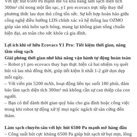
Với lực hút 6500 Pa mạnh mẽ và khả năng làm sạch diện tích
300m² chỉ trong một lần sạc, y1 pro ecovacs trực tiếp thay thế
phương thức lau dọn thủ công tốn sức. Sự kết hợp hoàn hảo giữa
công nghệ điều hướng LDS chính xác và hệ thống lau OZMO
giúp sàn nhà luôn sạch bóng, mang lại không gian sống chuẩn
hiện đại, an toàn cho sức khỏe cả gia đình.
Lợi ích khi sở hữu Ecovacs Y1 Pro: Tiết kiệm thời gian, nâng
tầm sống sạch
Giải phóng thời gian nhờ khả năng vận hành tự động hoàn toàn
– Robot y1 pro ecovacs thay bạn thực hiện cả hai nhiệm vụ quét
hút và lau nhà đồng thời, giúp tiết kiệm ít nhất 1-2 giờ dọn dẹp
mỗi ngày.
– Với viên pin 5200 mAh, hoạt động liên tục suốt 180 phút, đảm
bảo làm sạch diện tích 300m² mà không cần sự can thiệp của con
người.
– Bạn có thể dành thời gian quý báu cho gia đình hoặc công việc
trong khi robot tự động xử lý mọi ngóc ngách từ sàn cứng đến
thảm.
Làm sạch chuyên sâu với lực hút 6500 Pa mạnh mẽ hàng đầu
– Công suất hút cực khủng 6500 Pa giúp hút sạch từ bụi mịn, lông