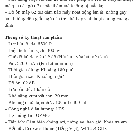
mà qua các gờ cửa hoặc thảm mà không bị mắc kẹt.
– Độ ồn thấp 62 dB đảm bảo máy hoạt động êm ái, không gây
ảnh hưởng đến giấc ngủ của trẻ nhỏ hay sinh hoạt chung của gia
đình.
Thông số kỹ thuật sản phẩm
– Lực hút tối đa: 6500 Pa
– Diện tích làm sạch: 300m²
– Chế độ hút/lau: 2 chế độ (Hút bụi, vừa hút vừa lau)
– Pin: 5200 mAh (Pin Lithium-ion)
– Thời gian dùng: Khoảng 180 phút
– Thời gian sạc: Khoảng 5 giờ
– Độ ồn: 62 dB
– Lưu bản đồ: 4 bản đồ
– Khả năng vượt vật cản: 20 mm
– Khoang chứa bụi/nước: 400 ml / 300 ml
– Công nghệ điều hướng: LDS
– Hệ thống lau: OZMO
– Tiện ích: Cảm biến chống rơi, tường ảo, hẹn giờ, khóa trẻ em
– Kết nối: Ecovacs Home (Tiếng Việt), Wifi 2.4 GHz