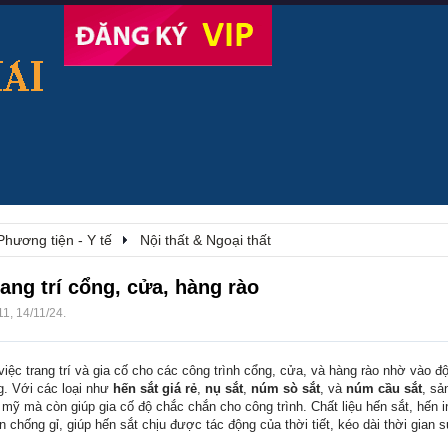
Phương tiện - Y tế
Nội thất & Ngoại thất
ang trí cổng, cửa, hàng rào
11
,
14/11/24
.
iệc trang trí và gia cố cho các công trình cổng, cửa, và hàng rào nhờ vào độ
g. Với các loại như
hến sắt giá rẻ
,
nụ sắt
,
núm sò sắt
, và
núm cầu sắt
, sả
mỹ mà còn giúp gia cố độ chắc chắn cho công trình. Chất liệu hến sắt, hến 
 chống gỉ, giúp hến sắt chịu được tác động của thời tiết, kéo dài thời gian 