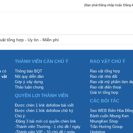
(Bạn phải Đăng nhập hoặc Đăng ký đ
vặt tổng hợp - Uy tín - Miễn phí
THÀNH VIÊN CẦN CHÚ Ý
RAO VẶT CHÚ Ý
n
có
Thông báo BQT
Rao vặt tổng hợp
 vặt
Nội quy diễn đàn
Rao vặt nhà đất
.
Góp ý xây dựng
Rao vặt mỹ phẩm làm đ
Thảo luận chung
Rao vặt điện thoại
Giải trí tổng hợp
QUYỀN LỢI THÀNH VIÊN
CÁC ĐỐI TÁC
Được chèn 1 link dofollow bài viết
Được chèn 1 link dofollow chữ ký
Seo WEB Biên Hòa Đồng
Chú ý:
Bánh cuốn Nhung Ken
-Đăng 3 bài mới có quyền chèn link
NhungKen Shop
-Thành viên Thường - 1 chủ đề / ngày
Trần Hướng Group
-Thành viên VIP - 10 chủ đề / ngày
Updating...