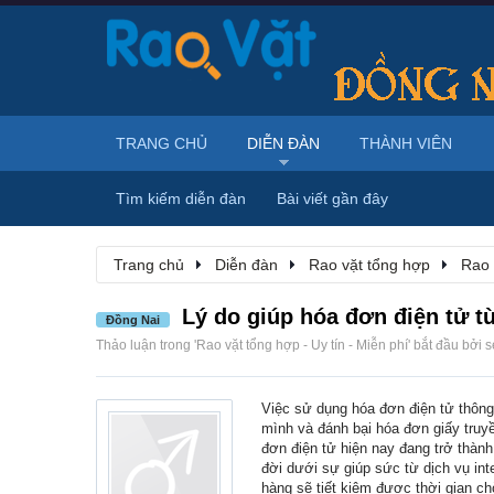
TRANG CHỦ
DIỄN ĐÀN
THÀNH VIÊN
Tìm kiếm diễn đàn
Bài viết gần đây
Trang chủ
Diễn đàn
Rao vặt tổng hợp
Rao 
Lý do giúp hóa đơn điện tử t
Đồng Nai
Thảo luận trong '
Rao vặt tổng hợp - Uy tín - Miễn phí
' bắt đầu bởi
s
Việc sử dụng hóa đơn điện tử thông
mình và đánh bại hóa đơn giấy truy
đơn điện tử hiện nay đang trở thàn
đời dưới sự giúp sức từ dịch vụ in
hàng sẽ tiết kiệm được thời gian ch