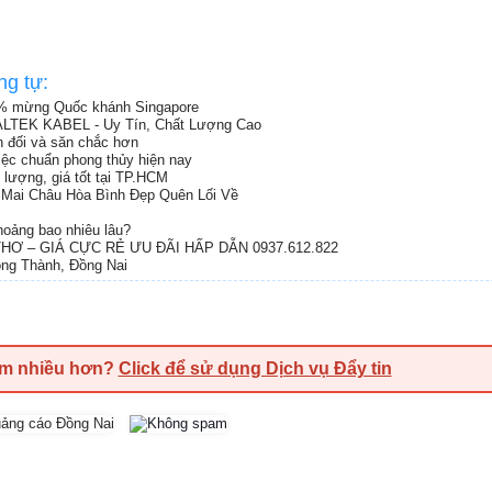
ng tự:
% mừng Quốc khánh Singapore
ALTEK KABEL - Uy Tín, Chất Lượng Cao
ân đối và săn chắc hơn
việc chuẩn phong thủy hiện nay
 lượng, giá tốt tại TP.HCM
Mai Châu Hòa Bình Đẹp Quên Lối Về
oảng bao nhiêu lâu?
Ơ – GIÁ CỰC RẺ ƯU ĐÃI HẤP DẪN 0937.612.822
ong Thành, Đồng Nai
em nhiều hơn?
Click để sử dụng Dịch vụ Đẩy tin