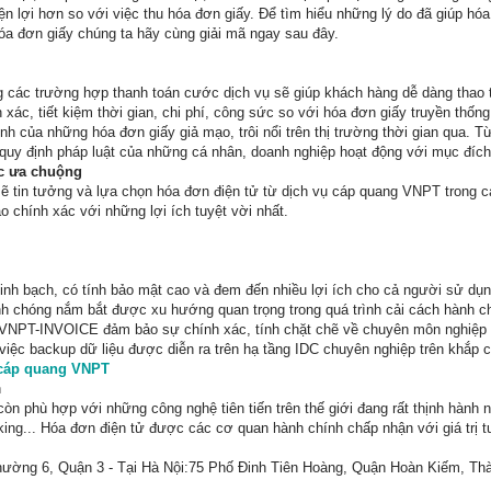
iện lợi hơn so với việc thu hóa đơn giấy. Để tìm hiểu những lý do đã giúp hóa
a đơn giấy chúng ta hãy cùng giải mã ngay sau đây.
 các trường hợp thanh toán cước dịch vụ sẽ giúp khách hàng dễ dàng thao t
xác, tiết kiệm thời gian, chi phí, công sức so với hóa đơn giấy truyền thốn
inh của những hóa đơn giấy giả mạo, trôi nổi trên thị trường thời gian qua. 
i quy định pháp luật của những cá nhân, doanh nghiệp hoạt động với mục đích 
c ưa chuộng
ẽ tin tưởng và lựa chọn hóa đơn điện tử từ dịch vụ cáp quang VNPT trong cá
o chính xác với những lợi ích tuyệt vời nhất.
minh bạch, có tính bảo mật cao và đem đến nhiều lợi ích cho cả người sử d
 chóng nắm bắt được xu hướng quan trọng trong quá trình cải cách hành ch
ử VNPT-INVOICE đảm bảo sự chính xác, tính chặt chẽ về chuyên môn nghiệp 
 việc backup dữ liệu được diễn ra trên hạ tầng IDC chuyên nghiệp trên khắp 
 cáp quang VNPT
n
n phù hợp với những công nghệ tiên tiến trên thế giới đang rất thịnh hành n
ing... Hóa đơn điện tử được các cơ quan hành chính chấp nhận với giá trị
hường 6, Quận 3 - Tại Hà Nội:75 Phố Đinh Tiên Hoàng, Quận Hoàn Kiếm, Th