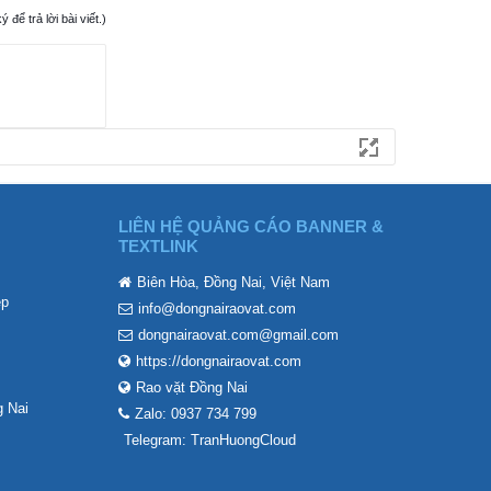
ể trả lời bài viết.)
LIÊN HỆ QUẢNG CÁO BANNER &
TEXTLINK
Biên Hòa, Đồng Nai, Việt Nam
ẹp
info@dongnairaovat.com
dongnairaovat.com@gmail.com
https://dongnairaovat.com
Rao vặt Đồng Nai
 Nai
Zalo: 0937 734 799
Telegram: TranHuongCloud