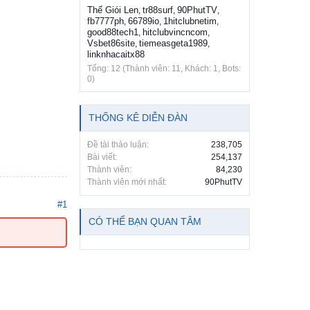
Thế Giói Len
tr88surf
90PhutTV
,
,
,
fb7777ph
66789io
1hitclubnetim
,
,
,
good88tech1
hitclubvincncom
,
,
Vsbet86site
tiemeasgeta1989
,
,
linknhacaitx88
Tổng: 12 (Thành viên: 11, Khách: 1, Bots:
0)
THỐNG KÊ DIỄN ĐÀN
Đề tài thảo luận:
238,705
Bài viết:
254,137
Thành viên:
84,230
Thành viên mới nhất:
90PhutTV
#1
CÓ THỂ BẠN QUAN TÂM