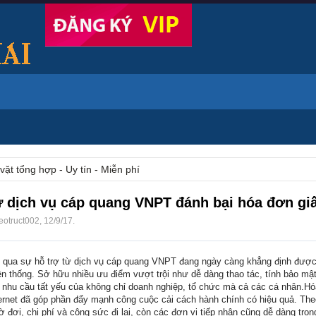
vặt tổng hợp - Uy tín - Miễn phí
ừ dịch vụ cáp quang VNPT đánh bại hóa đơn gi
eotruct002
,
12/9/17
.
 qua sự hỗ trợ từ dịch vụ cáp quang VNPT đang ngày càng khẳng định được 
ền thống. Sở hữu nhiều ưu điểm vượt trội như dễ dàng thao tác, tính bảo mậ
h nhu cầu tất yếu của không chỉ doanh nghiệp, tổ chức mà cả các cá nhân.Hó
ternet đã góp phần đẩy mạnh công cuộc cải cách hành chính có hiệu quả. The
ờ đợi, chi phí và công sức đi lại, còn các đơn vị tiếp nhận cũng dễ dàng tron