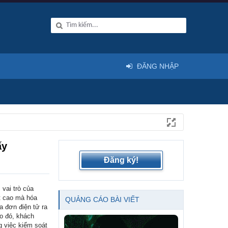
ĐĂNG NHẬP
ấy
Đăng ký!
vai trò của
t cao mà hóa
QUẢNG CÁO BÀI VIẾT
a đơn điện tử ra
o đó, khách
g việc kiểm soát