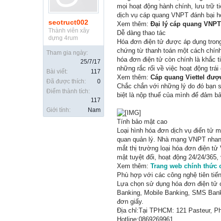
mọi hoạt động hành chính, lưu trữ t
dịch vụ cáp quang VNPT đánh bại hó
seotruct002
Xem thêm:
Đại lý cáp quang VNPT
Thành viên xây
Dễ dàng thao tác
dựng 4rum
Hóa đơn điện tử được áp dụng trong
chứng từ thanh toán một cách chính 
Tham gia ngày:
hóa đơn điện tử còn chính là khắc t
25/7/17
những rắc rối về việc hoạt động trá
Bài viết:
117
Xem thêm:
Cáp quang Viettel đượ
Đã được thích:
0
Chắc chắn với những lý do đó bạn s
Điểm thành tích:
biệt là nộp thuế của mình để đảm bả
117
Giới tính:
Nam
Tính bảo mật cao
Loại hình hóa đơn dịch vụ điển tử 
quan quản lý. Nhà mạng VNPT nhanh
mắt thị trường loại hóa đơn điện t
mật tuyệt đối, hoạt động 24/24/365,
Xem thêm:
Trang web chính thức
Phù hợp với các công nghệ tiên tiế
Lựa chọn sử dụng hóa đơn điện tử cò
Banking, Mobile Banking, SMS Bank
đơn giấy.
Địa chỉ:Tại TPHCM: 121 Pasteur, P
Hotline:0869269961