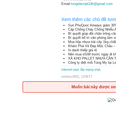
Email:
tongdaivnpt24h@gmail.com
Xem thêm các chủ đề tươ
Sun PhuQuoc Airways giảm 30
Cáp Chống Cháy Chống Nhiễu 
Bí quyết giúp đôi chân trông c
Bí quyết bố trí văn phòng làm 
Mua hộp nhựa trái cây 1kg chất
Khám Phá Vẻ Đẹp Mộc Châu – 
In danh thiếp giá rẻ
Nên mua eSIM trước ngày đi kh
XẢ KHO PALLET NHỰA CẦN TH
Công ty diệt mối Tùng My tại L
internet vnpt
,
lắp mạng vnpt
,
seotruct002
,
12/9/17
Muốn bài này được x