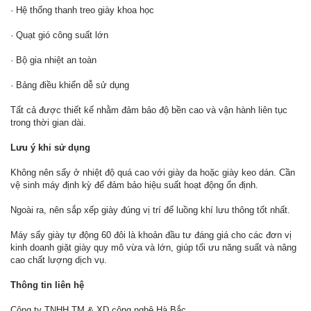
· Hệ thống thanh treo giày khoa học
· Quạt gió công suất lớn
· Bộ gia nhiệt an toàn
· Bảng điều khiển dễ sử dụng
Tất cả được thiết kế nhằm đảm bảo độ bền cao và vận hành liên tục
trong thời gian dài.
Lưu ý khi sử dụng
Không nên sấy ở nhiệt độ quá cao với giày da hoặc giày keo dán. Cần
vệ sinh máy định kỳ để đảm bảo hiệu suất hoạt động ổn định.
Ngoài ra, nên sắp xếp giày đúng vị trí để luồng khí lưu thông tốt nhất.
Máy sấy giày tự động 60 đôi là khoản đầu tư đáng giá cho các đơn vị
kinh doanh giặt giày quy mô vừa và lớn, giúp tối ưu năng suất và nâng
cao chất lượng dịch vụ.
Thông tin liên hệ
Công ty TNHH TM & XD công nghệ Hà Bắc