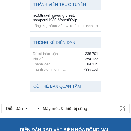
THÀNH VIÊN TRỰC TUYẾN
nk88travel
gavangtvrest
,
,
naroperni1986
Vsbet86vip
,
Tổng: 5 (Thành viên: 4, Khách: 1, Bots: 0)
THỐNG KÊ DIỄN ĐÀN
Đề tài thảo luận:
238,701
Bài viết:
254,133
Thành viên:
84,215
Thành viên mới nhất:
nk88travel
CÓ THỂ BẠN QUAN TÂM
Diễn đàn
...
Máy móc & thiết bị công nông nghiệp
DIỄN ĐÀN RAO VẶT BIÊN HÒA ĐỒNG NAI