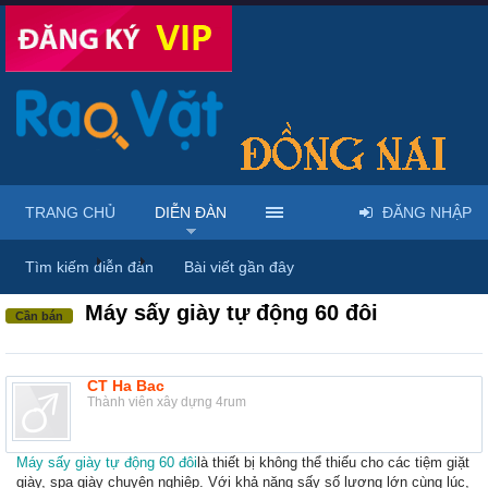
TRANG CHỦ
DIỄN ĐÀN
ĐĂNG NHẬP
Diễn đàn
...
Máy móc & thiết bị công nông nghiệp
Tìm kiếm diễn đàn
Bài viết gần đây
Máy sấy giày tự động 60 đôi
Cần bán
CT Ha Bac
Thành viên xây dựng 4rum
Máy sấy giày tự động 60 đôi
là thiết bị không thể thiếu cho các tiệm giặt
giày, spa giày chuyên nghiệp. Với khả năng sấy số lượng lớn cùng lúc,