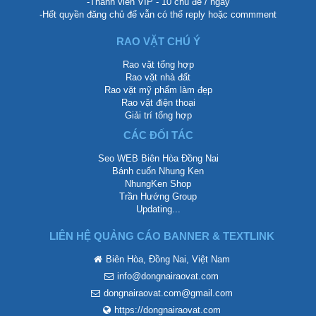
-Thành viên VIP - 10 chủ đề / ngày
-Hết quyền đăng chủ để vẫn có thể reply hoặc commment
RAO VẶT CHÚ Ý
Rao vặt tổng hợp
Rao vặt nhà đất
Rao vặt mỹ phẩm làm đẹp
Rao vặt điện thoại
Giải trí tổng hợp
CÁC ĐỐI TÁC
Seo WEB Biên Hòa Đồng Nai
Bánh cuốn Nhung Ken
NhungKen Shop
Trần Hướng Group
Updating...
LIÊN HỆ QUẢNG CÁO BANNER & TEXTLINK
Biên Hòa, Đồng Nai, Việt Nam
info@dongnairaovat.com
dongnairaovat.com@gmail.com
https://dongnairaovat.com