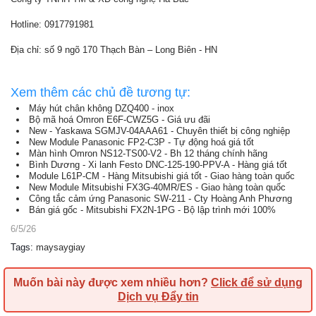
Hotline: 0917791981
Địa chỉ: số 9 ngõ 170 Thạch Bàn – Long Biên - HN
Xem thêm các chủ đề tương tự:
Máy hút chân không DZQ400 - inox
Bộ mã hoá Omron E6F-CWZ5G - Giá ưu đãi
New - Yaskawa SGMJV-04AAA61 - Chuyên thiết bị công nghiệp
New Module Panasonic FP2-C3P - Tự động hoá giá tốt
Màn hình Omron NS12-TS00-V2 - Bh 12 tháng chính hãng
Bình Dương - Xi lanh Festo DNC-125-190-PPV-A - Hàng giá tốt
Module L61P-CM - Hàng Mitsubishi giá tốt - Giao hàng toàn quốc
New Module Mitsubishi FX3G-40MR/ES - Giao hàng toàn quốc
Công tắc cảm ứng Panasonic SW-211 - Cty Hoàng Anh Phương
Bán giá gốc - Mitsubishi FX2N-1PG - Bộ lập trình mới 100%
6/5/26
Tags
:
maysaygiay
Muốn bài này được xem nhiều hơn?
Click để sử dụng
Dịch vụ Đẩy tin