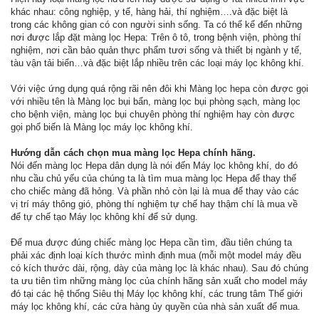
khác nhau: công nghiệp, y tế, hàng hải, thí nghiệm….và đặc biệt là
trong các không gian có con người sinh sống. Ta có thể kể đến những
nơi được lắp đặt màng lọc Hepa: Trên ô tô, trong bệnh viện, phòng thí
nghiệm, nơi cần bảo quản thực phẩm tươi sống và thiết bị ngành y tế,
tàu vận tải biển…và đặc biệt lắp nhiều trên các loại máy lọc không khí.
Với việc ứng dụng quá rộng rãi nên đôi khi Màng lọc hepa còn được gọi
với nhiều tên là Màng lọc bụi bẩn, màng lọc bụi phòng sạch, màng lọc
cho bệnh viện, màng lọc bụi chuyên phòng thí nghiệm hay còn được
gọi phổ biến là Màng lọc máy lọc không khí.
Hướng dẫn cách chọn mua màng lọc Hepa chính hãng.
Nói đến màng lọc Hepa dân dụng là nói đến Máy lọc không khí, do đó
nhu cầu chủ yếu của chúng ta là tìm mua màng lọc Hepa để thay thế
cho chiếc màng đã hỏng. Và phần nhỏ còn lại là mua để thay vào các
vị trí máy thông gió, phòng thí nghiệm tự chế hay thậm chí là mua về
để tự chế tạo Máy lọc không khí để sử dụng.
Để mua được đúng chiếc màng lọc Hepa cần tìm, đầu tiên chúng ta
phải xác định loại kích thước mình định mua (mỗi một model máy đều
có kích thước dài, rộng, dày của màng lọc là khác nhau). Sau đó chúng
ta ưu tiên tìm những màng lọc của chính hãng sản xuất cho model máy
đó tại các hệ thống Siêu thị Máy lọc không khí, các trung tâm Thế giới
máy lọc không khí, các cửa hàng ủy quyền của nhà sản xuất để mua.