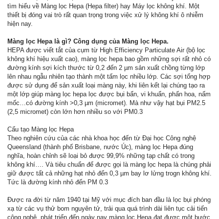
tìm hiểu về Màng lọc Hepa (Hepa filter) hay Máy lọc không khí. Một
thiết bị đóng vai trò rất quan trọng trong việc xử lý không khí ô nhiễm
hiện nay.
Màng lọc Hepa là gì? Công dụng của Màng lọc Hepa.
HEPA được viết tắt của cụm từ High Efficiency Particulate Air (bộ lọc
không khí hiệu xuất cao), màng lọc hepa bao gồm những sợi rất nhỏ có
đường kính sợi kích thước từ 0,2 đến 2 µm sản xuất chồng từng lớp
lên nhau ngẫu nhiên tạo thành một tấm lọc nhiều lớp. Các sợi tổng hợp
được sử dụng để sản xuất loại màng này, khi liên kết lại chúng tạo ra
một lớp giúp màng lọc hepa lọc được bụi bẩn, vi khuẩn, phấn hoa, nấm
mốc…có đường kính >0,3 µm (micromet). Mà như vậy hạt bụi PM2.5
(2,5 micromet) còn lớn hơn nhiều so với PM0.3
Cấu tạo Màng lọc Hepa
Theo nghiên cứu của các nhà khoa học đến từ Đại học Công nghệ
Queensland (thành phố Brisbane, nước Úc), màng lọc Hepa đúng
nghĩa, hoàn chỉnh sẽ loại bỏ được 99,9% những tạp chất có trong
không khí…. Và tiêu chuẩn để được gọi là màng lọc hepa là chúng phải
giữ được tất cả những hạt nhỏ đến 0,3 µm bay lơ lửng trogn không khí.
Tức là đường kính nhỏ đến PM 0.3
Được ra đời từ năm 1940 tại Mỹ với mục đích ban đầu là lọc bụi phóng
xạ từ các vụ thử bom nguyên tử, trải qua quá trình dài liên tục cải tiến
công nghệ, phát triển đến ngày nay màng lọc Hepa đạt được một bước