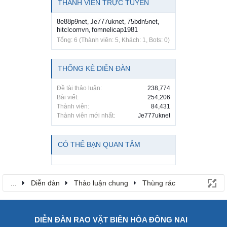
THÀNH VIÊN TRỰC TUYẾN
8e88p9net
Je777uknet
75bdn5net
,
,
,
hitclcomvn
fomnelicap1981
,
Tổng: 6 (Thành viên: 5, Khách: 1, Bots: 0)
THỐNG KÊ DIỄN ĐÀN
Đề tài thảo luận:
238,774
Bài viết:
254,206
Thành viên:
84,431
Thành viên mới nhất:
Je777uknet
CÓ THỂ BẠN QUAN TÂM
...
Diễn đàn
Thảo luận chung
Thùng rác
DIỄN ĐÀN RAO VẶT BIÊN HÒA ĐỒNG NAI