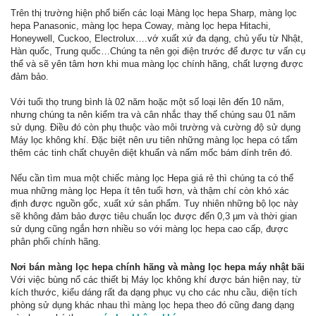
Trên thị trường hiện phổ biến các loại Màng lọc hepa Sharp, màng lọc
hepa Panasonic, màng lọc hepa Coway, màng lọc hepa Hitachi,
Honeywell, Cuckoo, Electrolux….vớ xuất xứ đa dạng, chủ yếu từ Nhật,
Hàn quốc, Trung quốc…Chúng ta nên gọi điện trước để được tư vấn cụ
thể và sẽ yên tâm hơn khi mua màng lọc chính hãng, chất lượng được
đảm bảo.
Với tuổi thọ trung bình là 02 năm hoặc một số loại lên đến 10 năm,
nhưng chúng ta nên kiểm tra và cân nhắc thay thế chúng sau 01 năm
sử dụng. Điều đó còn phụ thuộc vào môi trường và cường độ sử dụng
Máy lọc không khí. Đặc biệt nên ưu tiên những màng lọc hepa có tẩm
thêm các tinh chất chuyên diệt khuẩn và nấm mốc bám dính trên đó.
Nếu cần tìm mua một chiếc màng lọc Hepa giá rẻ thì chúng ta có thể
mua những màng lọc Hepa ít tên tuổi hơn, và thậm chí còn khó xác
định được nguồn gốc, xuất xứ sản phẩm. Tuy nhiên những bộ lọc này
sẽ không đảm bảo được tiêu chuẩn lọc được đến 0,3 µm và thời gian
sử dụng cũng ngắn hơn nhiều so với màng lọc hepa cao cấp, được
phân phối chính hãng.
Nơi bán màng lọc hepa chính hãng và màng lọc hepa máy nhật bãi
Với việc bùng nổ các thiết bị Máy lọc không khí được bán hiện nay, từ
kích thước, kiểu dáng rất đa dạng phục vụ cho các nhu cầu, diện tích
phòng sử dụng khác nhau thì màng lọc hepa theo đó cũng đang dạng