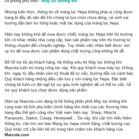
và phong phú theo -
máy lọc không khí
Nhưng kiến thức, thông tin về màng lọc Hepa không phải ai cũng được
trang bị đầy đủ nên đôi khi chúng ta lựa chọn chưa đúng, vệ sinh sai
hướng dẫn làm hư hỏng hoặc mất tác dụng của màng lọc hepa.
Hiện nay không khó để mua được chiếc màng lọc Hepa trên thị trường
bởi có khác nhiều nhà cung cấp, bán sản phẩm này trên thị trường từ
không chuyên đến chuyên nghiệp. Tuy nhiên việc nhận biết được nơi
uy tín để mua được sản phẩm đúng chất lượng cũng không hề dễ.
Để hỗ trợ tối đa khách hàng, hệ thống siêu thị Máy lọc không khí
Maizota luôn trú trọng công tác này. Khi quý khách mua máy lọc không
khí, ngay từ đầu nhân viên kỹ thuật đã tư vấn, hướng dẫn và cảnh báo
Quý khách hàng những điều cần lưu ý với màng lọc Hepa. Đặc biệt
chúng tôi luôn có đội ngũ kỹ sư giàu kinh nghiệm để có thể tư vấn, hỗ
trợ quý khách lựa chọn được đúng sản phẩm.
Hiện tại Maizota.com đang là hệ thống phân phối Máy lọc không khí
cùng toàn bộ linh phụ kiện chính hãng lớn nhất của các thương hiệu
hàng đầu thế giới cũng như Việt nam hiện nay: Sharp, Hitachi,
Panasonic, Daikin, Coway, Honeywell… Do vậy, khi cần tìm hiểu thêm
thông tin, cần tìm nơi bán Màng lọc hepa chính hãng, chất lượng cao
Quý khác chỉ cần liên hệ tới trung tâm chăm sóc khách hàng của
Maizota.com