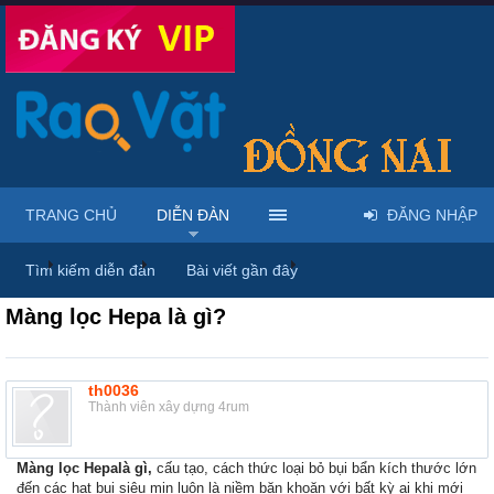
TRANG CHỦ
DIỄN ĐÀN
ĐĂNG NHẬP
...
Diễn đàn
Thảo luận chung
Thùng rác
Tìm kiếm diễn đàn
Bài viết gần đây
Màng lọc Hepa là gì?
th0036
Thành viên xây dựng 4rum
Màng lọc Hepalà gì,
cấu tạo, cách thức loại bỏ bụi bẩn kích thước lớn
đến các hạt bụi siêu mịn luôn là niềm băn khoăn với bất kỳ ai khi mới