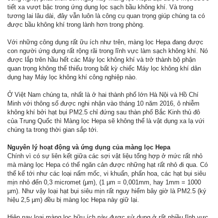
tiết xa vượt bậc trong ứng dụng lọc sạch bầu không khí. Và trong
tương lai lâu dài, đây vẫn luôn là công cụ quan trọng giúp chúng ta có
được bầu không khí trong lành hơn trong phòng.
Với những công dụng rất ữu ích như trên, màng lọc Hepa đang được
con người ứng dụng rất rộng rãi trong lĩnh vực làm sạch không khí. Nó
được lắp trên hầu hết các Máy lọc không khí và trở thành bộ phận
quan trọng không thể thiếu trong bất kỳ chiếc Máy lọc không khí dân
dụng hay Máy lọc không khí công nghiệp nào.
Ở Việt Nam chúng ta, nhất là ở hai thành phố lớn Hà Nội và Hồ Chí
Minh với thông số được nghi nhận vào tháng 10 năm 2016, ô nhiễm
không khí bởi hạt bụi PM2.5 chỉ đứng sau thàn phố Bắc Kinh thủ đô
của Trung Quốc thì Màng lọc Hepa sẽ không thể là vật dụng xa lạ vứi
chúng ta trong thời gian sắp tới.
Nguyên lý hoạt động và ứng dụng của màng lọc Hepa
Chính vì có sự liên kết giữa các sợi vật liệu tổng hợp ở mức rất nhỏ
mà màng lọc Hepa có thể ngăn cản được những hạt rất nhỏ đi qua. Có
thể kể tới như các loại nấm mốc, vi khuẩn, phấn hoa, các hạt bụi siêu
mịn nhỏ đến 0,3 micromet (µm), (1 µm = 0,001mm, hay 1mm = 1000
µm). Như vậy loại hạt bụi siêu mịn rất nguy hiểm bây giờ là PM2.5 (ký
hiệu 2,5 µm) đều bị màng lọc Hepa này giữ lại.
Hiện nay loại màng lọc hữu ích này được sử dụng ở rất nhiều lĩnh vực