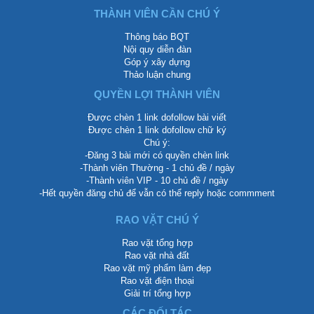
THÀNH VIÊN CẦN CHÚ Ý
Thông báo BQT
Nội quy diễn đàn
Góp ý xây dựng
Thảo luận chung
QUYỀN LỢI THÀNH VIÊN
Được chèn 1 link dofollow bài viết
Được chèn 1 link dofollow chữ ký
Chú ý:
-Đăng 3 bài mới có quyền chèn link
-Thành viên Thường - 1 chủ đề / ngày
-Thành viên VIP - 10 chủ đề / ngày
-Hết quyền đăng chủ để vẫn có thể reply hoặc commment
RAO VẶT CHÚ Ý
Rao vặt tổng hợp
Rao vặt nhà đất
Rao vặt mỹ phẩm làm đẹp
Rao vặt điện thoại
Giải trí tổng hợp
CÁC ĐỐI TÁC