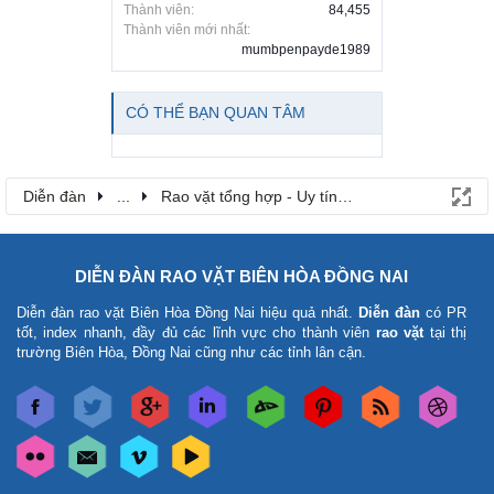
Thành viên:
84,455
Thành viên mới nhất:
mumbpenpayde1989
CÓ THỂ BẠN QUAN TÂM
Diễn đàn
...
Rao vặt tổng hợp - Uy tín - Miễn phí
DIỄN ĐÀN RAO VẶT BIÊN HÒA ĐỒNG NAI
Diễn đàn rao vặt Biên Hòa Đồng Nai
hiệu quả nhất.
Diễn đàn
có PR
tốt, index nhanh, đầy đủ các lĩnh vực cho thành viên
rao vặt
tại thị
trường Biên Hòa, Đồng Nai cũng như các tỉnh lân cận.