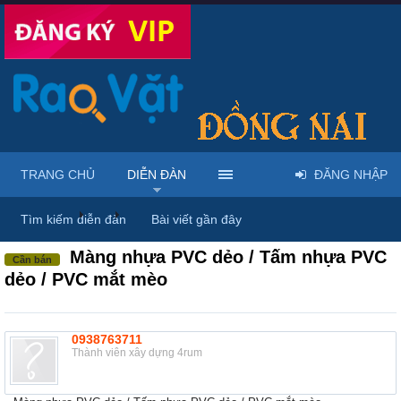
TRANG CHỦ
DIỄN ĐÀN
ĐĂNG NHẬP
Diễn đàn
...
Rao vặt tổng hợp - Uy tín - Miễn phí
Tìm kiếm diễn đàn
Bài viết gần đây
Màng nhựa PVC dẻo / Tấm nhựa PVC
Cần bán
dẻo / PVC mắt mèo
0938763711
Thành viên xây dựng 4rum