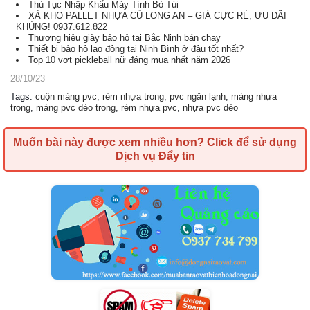
Thủ Tục Nhập Khẩu Máy Tính Bỏ Túi
XẢ KHO PALLET NHỰA CŨ LONG AN – GIÁ CỰC RẺ, ƯU ĐÃI
KHỦNG! 0937.612.822
Thương hiệu giày bảo hộ tại Bắc Ninh bán chạy
Thiết bị bảo hộ lao động tại Ninh Bình ở đâu tốt nhất?
Top 10 vợt pickleball nữ đáng mua nhất năm 2026
28/10/23
Tags
:
cuộn màng pvc
,
rèm nhựa trong
,
pvc ngăn lạnh
,
màng nhựa
trong
,
màng pvc dẻo trong
,
rèm nhựa pvc
,
nhựa pvc dẻo
Muốn bài này được xem nhiều hơn?
Click để sử dụng
Dịch vụ Đẩy tin