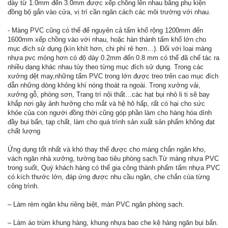
dày từ 1.0mm đến 3.0mm được xếp chồng lên nhau bằng phụ kiện
đồng bộ gắn vào cửa, vị trí cần ngăn cách các môi trường với nhau.
- Màng PVC cũng có thể để nguyên cả tấm khổ rộng 1200mm đến
1600mm xếp chồng vào với nhau, hoặc hàn thành tấm khổ lớn cho
mục đích sử dụng (kín khít hơn, chi phí rẻ hơn…). Đối với loại màng
nhựa pvc mỏng hơn có độ dày 0.2mm đến 0.8 mm có thể đã chế tác ra
nhiều dạng khác nhau tùy theo từng mục đích sử dụng. Trong các
xưởng dệt may,những tấm PVC trong lớn được treo trên cao mục đích
dẫn những dòng không khí nóng thoát ra ngoài. Trong xưởng vải,
xưởng gỗ, phòng sơn, Trang trí nội thất…các hạt bụi nhỏ li ti sẽ bay
khắp nơi gây ảnh hưởng cho mắt và hệ hô hấp, rất có hại cho sức
khỏe của con người đồng thời cũng góp phần làm cho hàng hóa dính
đầy bụi bẩn, tạp chất, làm cho quá trình sản xuất sản phẩm không đạt
chất lượng
Ứng dụng tốt nhất và khó thay thế được cho màng chắn ngăn kho,
vách ngăn nhà xưởng, tường bao tiêu phòng sạch.Từ màng nhựa PVC
trong suốt, Quý khách hàng có thể gia công thành phẩm tấm nhựa PVC
có kích thước lớn, đáp ứng được nhu cầu ngăn, che chắn của từng
công trình.
– Làm rèm ngăn khu riêng biệt, màn PVC ngăn phòng sạch.
– Làm áo trùm khung hàng, khung nhựa bao che kệ hàng ngăn bụi bẩn.