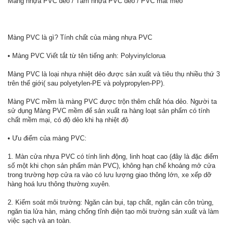
Màng nhựa PVC dẻo / Tấm nhựa PVC dẻo / PVC mắt mèo
Màng PVC là gì? Tính chất của màng nhựa PVC
• Màng PVC Viết tắt từ tên tiếng anh: Polyvinylclorua
Màng PVC là loại nhựa nhiệt dẻo được sản xuất và tiêu thụ nhiều thứ 3
trên thế giới( sau polyetylen-PE và polypropylen-PP).
Màng PVC mềm là màng PVC được trộn thêm chất hóa dẻo. Người ta
sử dụng Màng PVC mềm để sản xuất ra hàng loạt sản phẩm có tính
chất mềm mại, có độ dẻo khi hạ nhiệt độ
• Ưu điểm của màng PVC:
1. Màn cửa nhựa PVC có tính linh động, linh hoạt cao (đây là đặc điểm
số một khi chọn sản phẩm màn PVC), không hạn chế khoảng mở cửa
trong trường hợp cửa ra vào có lưu lượng giao thông lớn, xe xếp dỡ
hàng hoá lưu thông thường xuyên.
2. Kiểm soát môi trường: Ngăn cản bụi, tạp chất, ngăn cản côn trùng,
ngăn tia lửa hàn, màng chống tĩnh điện tạo môi trường sản xuất và làm
việc sạch và an toàn.