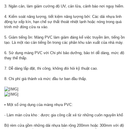
3. Ngăn cản, làm giảm cường độ UV, cản lửa, cảnh báo nơi nguy hiểm.
4. Kiểm soát năng lượng, tiết kiệm năng lượng bởi: Các dải nhựa linh
động tự xếp kín, hạn chế sự thất thoát nhiệt lạnh hoặc nóng trong quá
trình mở đóng cửa ra vào.
5. Giảm tiếng ồn: Màng PVC làm giảm đáng kể việc truyền âm, tiếng ồn
tạo. Là một rào cản tiếng ồn trong các phân khu sản xuất của nhà máy.
6. Sử dụng màng PVC với Chi phí bảo dưỡng, bảo trì dễ dàng, mức độ
thay thế thấp.
7. Dễ dàng lắp đặt, thi công, không đòi hỏi kỹ thuật cao.
8. Chi phí giá thành và mức đầu tư ban đầu thấp.
• Một số ứng dụng của màng nhựa PVC:
- Làm màn cửa kho : được gia công cắt xẻ từ những cuôn nguyên khổ
Bộ rèm cửa gồm những dải nhựa bản rộng 200mm hoặc 300mm với độ