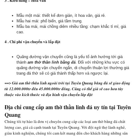
3 . Kiểu dáng – Hoa văn
Mẫu một mái: thiết kế đơn giản, ít hoa văn, giá rẻ.
Mẫu hai mái: phổ biến, giá tầm trung.
Mẫu ba mái, mái chồng diêm nhiều tầng: chạm khắc tỉ mỉ, giá
cao.
4 . Chi phí vận chuyển và lắp đặt
Quãng đường vận chuyển cũng là yếu tố ảnh hưởng tới giá
thành
am thờ thần linh bằng đá
. Đối với những khu vực có
quãng đường vận chuyển ngắn, di chuyển thuận lợi thường giá
trang đá thờ sẽ có giá thành thấp hơn và ngược lại.
==>
Giá am thờ thần linh ngoài trời tại Tuyên Quang bằng đá sẽ giao động
từ 12.000.000tr đến 45.000.000tr đồng. Cũng có thể giá sẽ cao hơn tùy
thuộc vào kích thước và địa hình vận chuyển lắp đặt
Địa chỉ cung cấp am thờ thần linh đá uy tín tại Tuyên
Quang
Chúng tôi tự hào là đơn vị chuyên cung cấp các loại am thờ bằng đá chất
lượng cao, giá cả cạnh tranh tại Tuyên Quang. Với đội ngũ thợ lành nghề,
giàu kinh nghiệm, chúng tôi cam kết mang đến cho khách hàng những sản