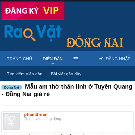
TRANG CHỦ
DIỄN ĐÀN
ĐĂNG NHẬP
Diễn đàn
...
Rao vặt tổng hợp - Uy tín - Miễn phí
Tìm kiếm diễn đàn
Bài viết gần đây
Mẫu am thờ thần linh ở Tuyên Quang
Đồng Nai
- Đồng Nai giá rẻ
phamthuan
Thành viên năng động