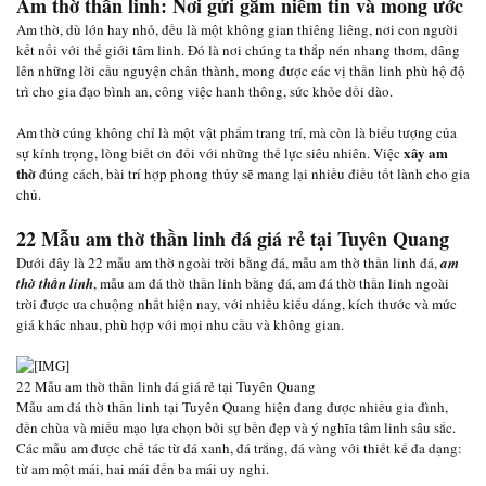
Am thờ thần linh: Nơi gửi gắm niềm tin và mong ước
Am thờ, dù lớn hay nhỏ, đều là một không gian thiêng liêng, nơi con người
kết nối với thế giới tâm linh. Đó là nơi chúng ta thắp nén nhang thơm, dâng
lên những lời cầu nguyện chân thành, mong được các vị thần linh phù hộ độ
trì cho gia đạo bình an, công việc hanh thông, sức khỏe dồi dào.
Am thờ cúng không chỉ là một vật phẩm trang trí, mà còn là biểu tượng của
xây am
sự kính trọng, lòng biết ơn đối với những thế lực siêu nhiên. Việc
thờ
đúng cách, bài trí hợp phong thủy sẽ mang lại nhiều điều tốt lành cho gia
chủ.
22 Mẫu am thờ thần linh đá giá rẻ tại Tuyên Quang
Dưới đây là 22 mẫu am thờ ngoài trời bằng đá, mẫu am thờ thần linh đá,
am
thờ thần linh
, mẫu am đá thờ thần linh bằng đá, am đá thờ thần linh ngoài
trời được ưa chuộng nhất hiện nay, với nhiều kiểu dáng, kích thước và mức
giá khác nhau, phù hợp với mọi nhu cầu và không gian.
22 Mẫu am thờ thần linh đá giá rẻ tại Tuyên Quang
Mẫu am đá thờ thần linh tại Tuyên Quang hiện đang được nhiều gia đình,
đền chùa và miếu mạo lựa chọn bởi sự bền đẹp và ý nghĩa tâm linh sâu sắc.
Các mẫu am được chế tác từ đá xanh, đá trắng, đá vàng với thiết kế đa dạng:
từ am một mái, hai mái đến ba mái uy nghi.