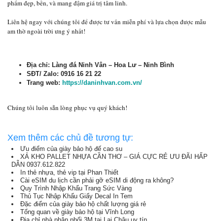
phẩm đẹp, bền, và mang đậm giá trị tâm linh.
Liên hệ ngay với chúng tôi để được tư vấn miễn phí và lựa chọn được mẫu
am thờ ngoài trời ưng ý nhất!
Địa chỉ: Làng đá Ninh Vân – Hoa Lư – Ninh Bình
SĐT/ Zalo: 0916 16 21 22
Trang web:
https://daninhvan.com.vn/
Chúng tôi luôn sẵn lòng phục vụ quý khách!
Xem thêm các chủ đề tương tự:
Ưu điểm của giày bảo hộ đế cao su
XẢ KHO PALLET NHỰA CẦN THƠ – GIÁ CỰC RẺ ƯU ĐÃI HẤP
DẪN 0937.612.822
In thẻ nhựa, thẻ vip tại Phan Thiết
Cài eSIM du lịch cần phải gỡ eSIM di động ra không?
Quy Trình Nhập Khẩu Trang Sức Vàng
Thủ Tục Nhập Khẩu Giấy Decal In Tem
Đặc điểm của giày bảo hộ chất lượng giá rẻ
Tổng quan về giày bảo hộ tại Vĩnh Long
Địa chỉ nhà phân phối 3M tại Lai Châu uy tín