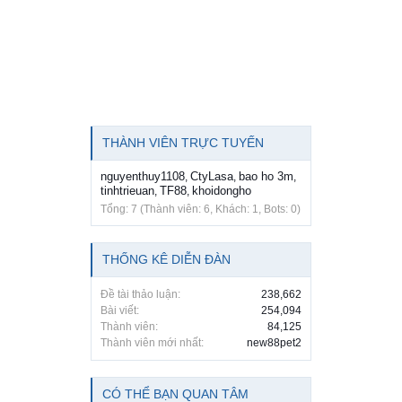
THÀNH VIÊN TRỰC TUYẾN
nguyenthuy1108
CtyLasa
bao ho 3m
,
,
,
tinhtrieuan
TF88
khoidongho
,
,
Tổng: 7 (Thành viên: 6, Khách: 1, Bots: 0)
THỐNG KÊ DIỄN ĐÀN
Đề tài thảo luận:
238,662
Bài viết:
254,094
Thành viên:
84,125
Thành viên mới nhất:
new88pet2
CÓ THỂ BẠN QUAN TÂM