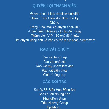
QUYỀN LỢI THÀNH VIÊN
Được chèn 1 link dofollow bài viết
Được chèn 1 link dofollow chữ ký
Chú ý:
-Đăng 3 bài mới có quyền chèn link
-Thành viên Thường - 1 chủ đề / ngày
-Thành viên VIP - 10 chủ đề / ngày
-Hết quyền đăng chủ để vẫn có thể reply hoặc commment
RAO VẶT CHÚ Ý
Rao vặt tổng hợp
Rao vặt nhà đất
Rao vặt mỹ phẩm làm đẹp
Rao vặt điện thoại
Giải trí tổng hợp
CÁC ĐỐI TÁC
Seo WEB Biên Hòa Đồng Nai
Bánh cuốn Nhung Ken
NhungKen Shop
Trần Hướng Group
Updating...