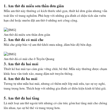
1. Am thờ đá miếu sơn thần đơn giản
Mẫu am thờ này thường có kích thước nhỏ gọn, thiết kế đơn giản nhưng vẫn
toát lên vẻ trang nghiêm. Phù hợp với những gia đình có diện tích sân vườn
hạn chế hoặc muốn đặt am thờ ở những nơi công cộng.
Am thờ đá miếu sơn thần đơn giản
2. Am thờ đá có mái che
Mái che giúp bảo vệ am thờ khỏi mưa nắng, đảm bảo độ bền đẹp.
Am thờ đá có mái che ở Tuyên Quang
3. Am thờ đá hai mái
Thiết kế hai mái tạo cảm giác vững chãi, bề thế. Mẫu này thường được chạm
khắc hoa văn tinh xảo, mang đậm nét truyền thống.
4. Am thờ đá ba mái
Tương tự như mẫu hai mái, nhưng có thêm một lớp mái nữa, tạo sự uy nghi,
trang trọng hơn. Thích hợp với những gia đình có điều kiện kinh tế khá giả.
5. Am thờ đá hai tầng
Là một loại am thờ ngoài trời nhưng có cấu trúc gồm hai tầng mái che chồng
lên nhau, tạo sự bề thế và trang trọng hơn.