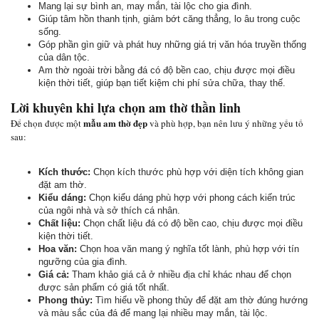
Mang lại sự bình an, may mắn, tài lộc cho gia đình.
Giúp tâm hồn thanh tịnh, giảm bớt căng thẳng, lo âu trong cuộc
sống.
Góp phần gìn giữ và phát huy những giá trị văn hóa truyền thống
của dân tộc.
Am thờ ngoài trời bằng đá có độ bền cao, chịu được mọi điều
kiện thời tiết, giúp bạn tiết kiệm chi phí sửa chữa, thay thế.
Lời khuyên khi lựa chọn am thờ thần linh
mẫu am thờ đẹp
Để chọn được một
và phù hợp, bạn nên lưu ý những yếu tố
sau:
Kích thước:
Chọn kích thước phù hợp với diện tích không gian
đặt am thờ.
Kiểu dáng:
Chọn kiểu dáng phù hợp với phong cách kiến trúc
của ngôi nhà và sở thích cá nhân.
Chất liệu:
Chọn chất liệu đá có độ bền cao, chịu được mọi điều
kiện thời tiết.
Hoa văn:
Chọn hoa văn mang ý nghĩa tốt lành, phù hợp với tín
ngưỡng của gia đình.
Giá cả:
Tham khảo giá cả ở nhiều địa chỉ khác nhau để chọn
được sản phẩm có giá tốt nhất.
Phong thủy:
Tìm hiểu về phong thủy để đặt am thờ đúng hướng
và màu sắc của đá để mang lại nhiều may mắn, tài lộc.