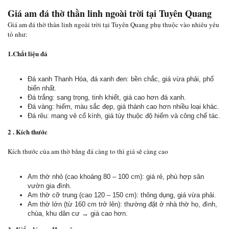
Giá am đá thờ thần linh ngoài trời tại Tuyên Quang
Giá am đá thờ thần linh ngoài trời tại Tuyên Quang phụ thuộc vào nhiều yếu
tố như:
1.Chất liệu đá
Đá xanh Thanh Hóa, đá xanh đen: bền chắc, giá vừa phải, phổ
biến nhất.
Đá trắng: sang trọng, tinh khiết, giá cao hơn đá xanh.
Đá vàng: hiếm, màu sắc đẹp, giá thành cao hơn nhiều loại khác.
Đá rêu: mang vẻ cổ kính, giá tùy thuộc độ hiếm và công chế tác.
2 . Kích thước
Kích thước của am thờ bằng đá càng to thì giá sẽ càng cao
Am thờ nhỏ (cao khoảng 80 – 100 cm): giá rẻ, phù hợp sân
vườn gia đình.
Am thờ cỡ trung (cao 120 – 150 cm): thông dụng, giá vừa phải.
Am thờ lớn (từ 160 cm trở lên): thường đặt ở nhà thờ họ, đình,
chùa, khu dân cư → giá cao hơn.