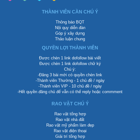
THÀNH VIÊN CẦN CHÚ Ý
Thông báo BQT
Nội quy diễn đàn
Góp ý xây dựng
Thảo luận chung
QUYỀN LỢI THÀNH VIÊN
Được chèn 1 link dofollow bài viết
Được chèn 1 link dofollow chữ ký
Chú ý:
-Đăng 3 bài mới có quyền chèn link
-Thành viên Thường - 1 chủ đề / ngày
-Thành viên VIP - 10 chủ đề / ngày
-Hết quyền đăng chủ để vẫn có thể reply hoặc commment
RAO VẶT CHÚ Ý
Rao vặt tổng hợp
Rao vặt nhà đất
Rao vặt mỹ phẩm làm đẹp
Rao vặt điện thoại
Giải trí tổng hợp