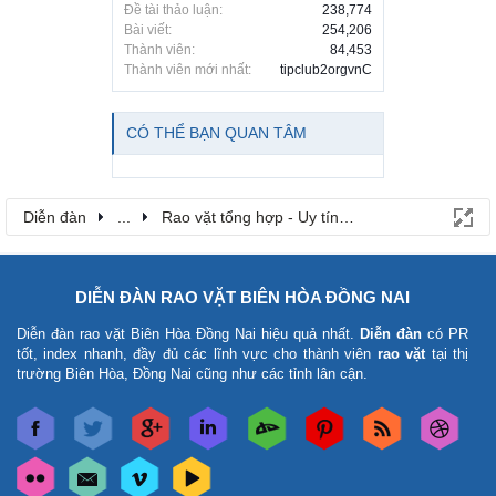
Đề tài thảo luận:
238,774
Bài viết:
254,206
Thành viên:
84,453
Thành viên mới nhất:
tipclub2orgvnC
CÓ THỂ BẠN QUAN TÂM
Diễn đàn
...
Rao vặt tổng hợp - Uy tín - Miễn phí
DIỄN ĐÀN RAO VẶT BIÊN HÒA ĐỒNG NAI
Diễn đàn rao vặt Biên Hòa Đồng Nai
hiệu quả nhất.
Diễn đàn
có PR
tốt, index nhanh, đầy đủ các lĩnh vực cho thành viên
rao vặt
tại thị
trường Biên Hòa, Đồng Nai cũng như các tỉnh lân cận.