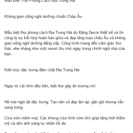
Mẫu Biệt Thự Phong Cách Địa Trung Hải
Không gian sống nghỉ dưỡng chuẩn Châu Âu
Mẫu biệt thự phong cách Địa Trung Hải do Đặng Decor thiết kế và thi
công là sự kết hợp hoàn hảo giữa vẻ đẹp lãng mạn châu Âu và không
gian sống nghỉ dưỡng đẳng cấp. Công trình mang đến cảm giác thư
thái, nhẹ nhàng như một resort thu nhỏ ngay trong chính ngôi nhà của
bạn.
Kiến trúc đặc trưng đậm chất Địa Trung Hải
Ngay từ cái nhìn đầu tiên, biệt thự gây ấn tượng với:
Hệ mái ngói đỏ đặc trưng: Tạo nên vẻ đẹp ấm áp, gần gũi nhưng vẫn
sang trọng
Cửa vòm mềm mại: Các khung cửa hình vòm lớn giúp tăng tính thẩm
mỹ và đón ánh sáng tự nhiên tối đa