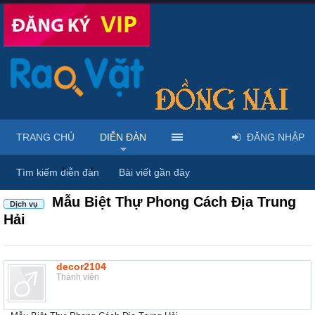
TRANG CHỦ
DIỄN ĐÀN
ĐĂNG NHẬP
Diễn đàn
...
Rao vặt tổng hợp - Uy tín - Miễn phí
Tìm kiếm diễn đàn
Bài viết gần đây
Mẫu Biệt Thự Phong Cách Địa Trung
Dịch vụ
Hải
decor2104
Thành viên