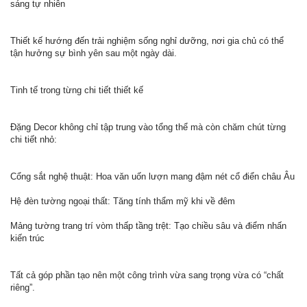
sáng tự nhiên
Thiết kế hướng đến trải nghiệm sống nghỉ dưỡng, nơi gia chủ có thể
tận hưởng sự bình yên sau một ngày dài.
Tinh tế trong từng chi tiết thiết kế
Đặng Decor không chỉ tập trung vào tổng thể mà còn chăm chút từng
chi tiết nhỏ:
Cổng sắt nghệ thuật: Hoa văn uốn lượn mang đậm nét cổ điển châu Âu
Hệ đèn tường ngoại thất: Tăng tính thẩm mỹ khi về đêm
Mảng tường trang trí vòm thấp tầng trệt: Tạo chiều sâu và điểm nhấn
kiến trúc
Tất cả góp phần tạo nên một công trình vừa sang trọng vừa có “chất
riêng”.