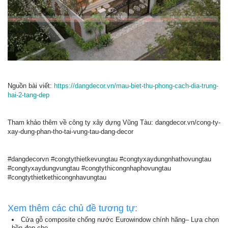
Nguồn bài viết:
https://dangdecor.vn/mau-biet-thu-phong-cach-dia-trung-
hai-2-tang-dep
Tham khảo thêm về công ty xây dựng Vũng Tàu: dangdecor.vn/cong-ty-
xay-dung-phan-tho-tai-vung-tau-dang-decor
#dangdecorvn #congtythietkevungtau #congtyxaydungnhathovungtau
#congtyxaydungvungtau #congtythicongnhaphovungtau
#congtythietkethicongnhavungtau
Xem thêm các chủ đề tương tự:
Cửa gỗ composite chống nước Eurowindow chính hãng– Lựa chọn
bền đẹp cho...