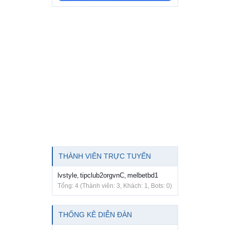
THÀNH VIÊN TRỰC TUYẾN
lvstyle
tipclub2orgvnC
melbetbd1
,
,
Tổng: 4 (Thành viên: 3, Khách: 1, Bots: 0)
THỐNG KÊ DIỄN ĐÀN