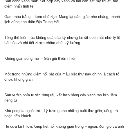
Ban công xanh mát: Kết hợp cây xanh và lan can sắt mỹ thuật, tạo
điểm nhấn tinh tế
Gam màu trắng – kem chủ đạo: Mang lại cảm giác nhẹ nhàng, thanh
lịch đúng tinh thần Địa Trung Hải
Tổng thể kiến trúc không quá cầu kỳ nhưng lại rất cuốn hút nhờ tỷ lệ
hài hòa và chi tiết được chăm chút kỹ lưỡng.
Không gian sống mở – Gần gũi thiên nhiên
Một trong những điểm nổi bật của mẫu biệt thự này chính là cách tổ
chức không gian:
Sân vườn phía trước rộng rãi, kết hợp hàng cây xanh tạo lớp đệm
riêng tư
Khu pergola ngoài trời: Lý tưởng cho những buổi thư giãn, uống trà
hoặc tiếp khách
Hệ cửa kính lớn: Giúp kết nối không gian trong – ngoài, đón gió và ánh