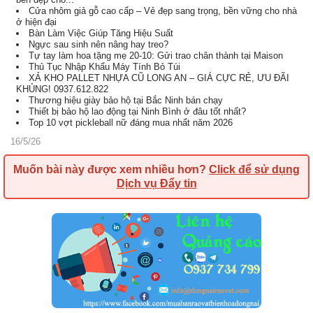
Cửa nhôm giả gỗ cao cấp – Vẻ đẹp sang trọng, bền vững cho nhà
ở hiện đại
Bàn Làm Việc Giúp Tăng Hiệu Suất
Ngực sau sinh nên nâng hay treo?
Tự tay làm hoa tặng mẹ 20-10: Gửi trao chân thành tại Maison
Thủ Tục Nhập Khẩu Máy Tính Bỏ Túi
XẢ KHO PALLET NHỰA CŨ LONG AN – GIÁ CỰC RẺ, ƯU ĐÃI
KHỦNG! 0937.612.822
Thương hiệu giày bảo hộ tại Bắc Ninh bán chạy
Thiết bị bảo hộ lao động tại Ninh Bình ở đâu tốt nhất?
Top 10 vợt pickleball nữ đáng mua nhất năm 2026
16/5/26
Muốn bài này được xem nhiều hơn?
Click để sử dụng
Dịch vụ Đẩy tin