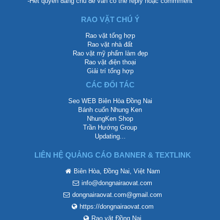
-Hết quyền đăng chủ để vẫn có thể reply hoặc commment
RAO VẶT CHÚ Ý
Rao vặt tổng hợp
Rao vặt nhà đất
Rao vặt mỹ phẩm làm đẹp
Rao vặt điện thoại
Giải trí tổng hợp
CÁC ĐỐI TÁC
Seo WEB Biên Hòa Đồng Nai
Bánh cuốn Nhung Ken
NhungKen Shop
Trần Hướng Group
Updating...
LIÊN HỆ QUẢNG CÁO BANNER & TEXTLINK
Biên Hòa, Đồng Nai, Việt Nam
info@dongnairaovat.com
dongnairaovat.com@gmail.com
https://dongnairaovat.com
Rao vặt Đồng Nai