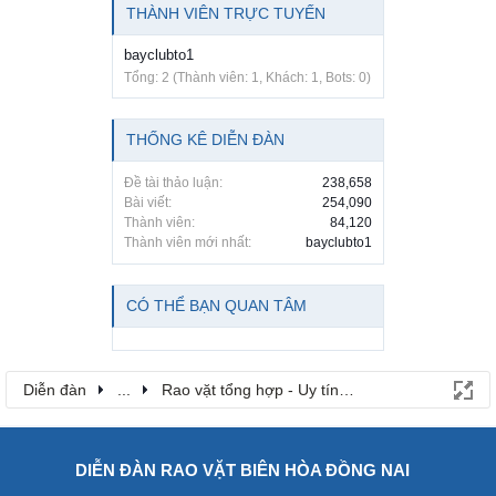
THÀNH VIÊN TRỰC TUYẾN
bayclubto1
Tổng: 2 (Thành viên: 1, Khách: 1, Bots: 0)
THỐNG KÊ DIỄN ĐÀN
Đề tài thảo luận:
238,658
Bài viết:
254,090
Thành viên:
84,120
Thành viên mới nhất:
bayclubto1
CÓ THỂ BẠN QUAN TÂM
Diễn đàn
...
Rao vặt tổng hợp - Uy tín - Miễn phí
DIỄN ĐÀN RAO VẶT BIÊN HÒA ĐỒNG NAI