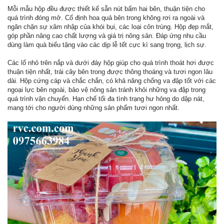
Mỗi mẫu hộp đều được thiết kế sẵn nút bấm hai bên, thuận tiện cho
quá trình đóng mở. Cố định hoa quả bên trong không rơi ra ngoài và
ngăn chặn sự xâm nhập của khói bụi, các loại côn trùng. Hộp đẹp mắt,
góp phần nâng cao chất lượng và giá trị nông sản. Đáp ứng nhu cầu
dùng làm quà biếu tặng vào các dịp lễ tết cực kì sang trọng, lịch sự.
Các lổ nhỏ trên nắp và dưới đáy hộp giúp cho quá trình thoát hơi được
thuận tiện nhất, trái cây bên trong được thông thoáng và tươi ngon lâu
dài. Hộp cứng cáp và chắc chắn, có khả năng chống va đập tốt với các
ngoại lực bên ngoài, bảo vệ nông sản tránh khỏi những va đập trong
quá trình vận chuyển. Hạn chế tối đa tình trạng hư hỏng do dập nát,
mang tới cho người dùng những sản phẩm tươi ngon nhất.