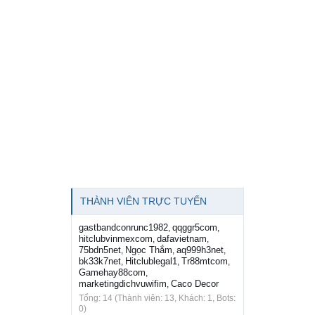
THÀNH VIÊN TRỰC TUYẾN
gastbandconrunc1982
qqggr5com
,
,
hitclubvinmexcom
dafavietnam
,
,
75bdn5net
Ngọc Thắm
aq999h3net
,
,
,
bk33k7net
Hitclublegal1
Tr88mtcom
,
,
,
Gamehay88com
,
marketingdichvuwifim
Caco Decor
,
Tổng: 14 (Thành viên: 13, Khách: 1, Bots:
0)