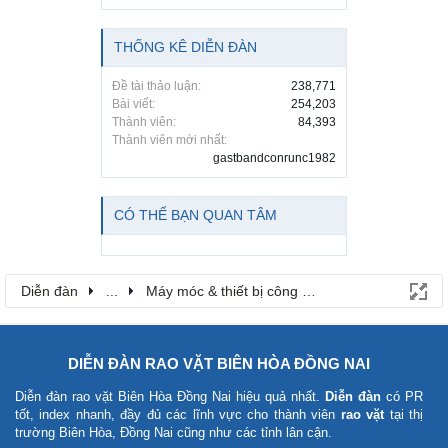
THỐNG KÊ DIỄN ĐÀN
Đề tài thảo luận:
238,771
Bài viết:
254,203
Thành viên:
84,393
Thành viên mới nhất:
gastbandconrunc1982
CÓ THỂ BẠN QUAN TÂM
Diễn đàn
...
Máy móc & thiết bị công nông nghiệp
DIỄN ĐÀN RAO VẶT BIÊN HÒA ĐỒNG NAI
Diễn đàn rao vặt Biên Hòa Đồng Nai
hiệu quả nhất.
Diễn đàn
có PR
tốt, index nhanh, đầy đủ các lĩnh vực cho thành viên
rao vặt
tại thị
trường Biên Hòa, Đồng Nai cũng như các tỉnh lân cận.