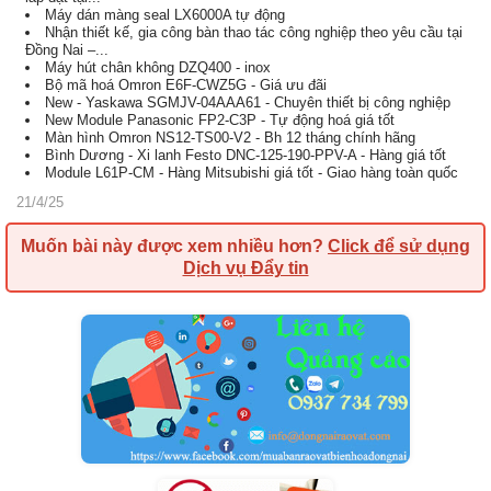
Máy dán màng seal LX6000A tự động
Nhận thiết kế, gia công bàn thao tác công nghiệp theo yêu cầu tại
Đồng Nai –...
Máy hút chân không DZQ400 - inox
Bộ mã hoá Omron E6F-CWZ5G - Giá ưu đãi
New - Yaskawa SGMJV-04AAA61 - Chuyên thiết bị công nghiệp
New Module Panasonic FP2-C3P - Tự động hoá giá tốt
Màn hình Omron NS12-TS00-V2 - Bh 12 tháng chính hãng
Bình Dương - Xi lanh Festo DNC-125-190-PPV-A - Hàng giá tốt
Module L61P-CM - Hàng Mitsubishi giá tốt - Giao hàng toàn quốc
21/4/25
Muốn bài này được xem nhiều hơn?
Click để sử dụng
Dịch vụ Đẩy tin