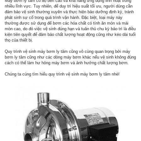
Máy bơm ly tâm có độ bền cao và khả năng ứng dụng linh hoạt trong
nhiều lĩnh vực. Tuy nhiên, để duy trì hiệu suất tối ưu, người dùng cần
đảm bảo vệ sinh thường xuyên và thực hiện bảo dưỡng định kỳ, tránh
phát sinh sự cố trong quá trình vận hành. Đặc biệt, loại máy này
thường được sử dụng để bơm các hóa chất có tính ăn mòn và mài
mòn cao, do đó việc vệ sinh đúng hạn và tuân thủ chu kỳ bảo trì là điều
kiện tiên quyết để đảm bảo chất lượng hoạt động cũng như kéo dài tuổi
thọ của thiết bị.
Quy trình vệ sinh máy bơm ly tâm cũng vô cùng quan trọng bởi máy
bơm ly tâm cũng như các dòng máy bơm khác nếu vệ sinh không đúng
cách có thể làm hư hỏng máy bơm và ảnh hưởng chất lượng bơm.
Chúng ta cùng tìm hiểu quy trình vệ sinh máy bơm ly tâm nhé!