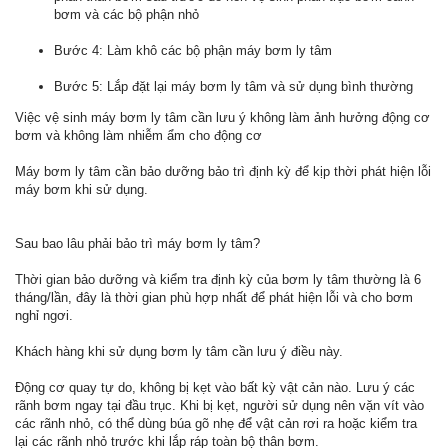
bơm và các bộ phận nhỏ
Bước 4: Làm khô các bộ phận máy bơm ly tâm
Bước 5: Lắp đặt lại máy bơm ly tâm và sử dụng bình thường
Việc vệ sinh máy bơm ly tâm cần lưu ý không làm ảnh hưởng động cơ
bơm và không làm nhiễm ẩm cho động cơ
Máy bơm ly tâm cần bảo dưỡng bảo trì định kỳ để kịp thời phát hiện lỗi
máy bơm khi sử dụng.
Sau bao lâu phải bảo trì máy bơm ly tâm?
Thời gian bảo dưỡng và kiểm tra định kỳ của bơm ly tâm thường là 6
tháng/lần, đây là thời gian phù hợp nhất để phát hiện lỗi và cho bơm
nghỉ ngơi.
Khách hàng khi sử dụng bơm ly tâm cần lưu ý điều này.
Động cơ quay tự do, không bị kẹt vào bất kỳ vật cản nào. Lưu ý các
rãnh bơm ngay tại đầu trục. Khi bị kẹt, người sử dụng nên vặn vít vào
các rãnh nhỏ, có thể dùng búa gõ nhẹ để vật cản rơi ra hoặc kiểm tra
lại các rãnh nhỏ trước khi lắp ráp toàn bộ thân bơm.