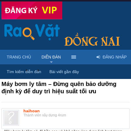
TRANG CHỦ
DIỄN ĐÀN
ĐĂNG NHẬP
Diễn đàn
...
Máy móc & thiết bị công nông nghiệp
Tìm kiếm diễn đàn
Bài viết gần đây
Máy bơm ly tâm – Đừng quên bảo dưỡng
định kỳ để duy trì hiệu suất tối ưu
haihoan
Thành viên xây dựng 4rum